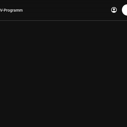
account_circle
V-Programm
len