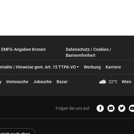
& EMFG-Angaben Kronen
Datenschutz / Cookies /
Barrierefreiheit
ntakte / Hinweise gem. Art. 15 TTPA-VO
Werbung
Karriere
y
Immosuche
Jobsuche
Bazar
22°C
Wien
Folgen Sie uns auf
Zum
Email
Zum
Facebook-
schreiben
Twitter
Profil
Profil
P