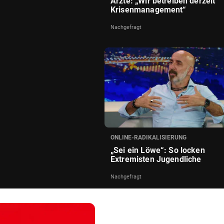
Ärzte: „Wir betreiben derzeit
Krisenmanagement“
Nachgefragt
ONLINE-RADIKALISIERUNG
„Sei ein Löwe“: So locken
Extremisten Jugendliche
Nachgefragt