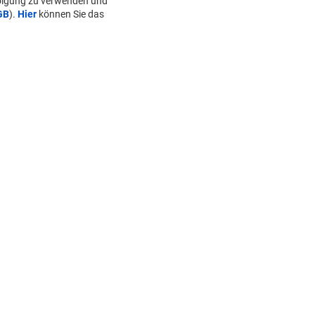
folgung zu verwenden und
GB
).
Hier
können Sie das