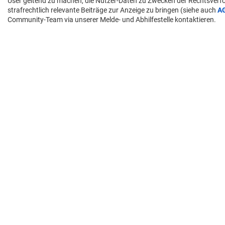
User geltend zu machen, die Nutzer-Daten zu Zwecken der Rechtsver
strafrechtlich relevante Beiträge zur Anzeige zu bringen (siehe auch
A
Community-Team via unserer Melde- und Abhilfestelle kontaktieren.