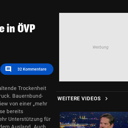
e in ÖVP
comment
32
Kommentare
altende Trockenheit
ruck. Bauernbund-
chevron_right
WEITERE VIDEOS
iew von einer „mehr
se bereits
ehr Unterstützung für
s dem Ausland. Auch