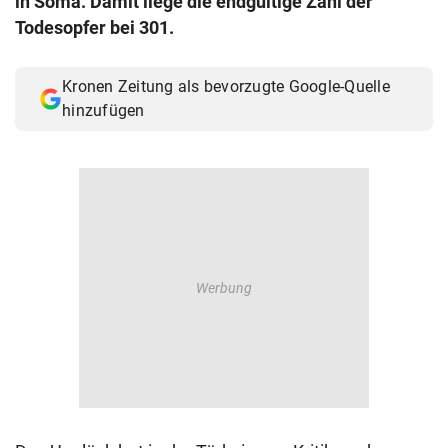
in Soma. Damit liege die endgültige Zahl der
© Krone Multimedia GmbH & Co KG 2026
Todesopfer bei 301.
Muthgasse 2, 1190 Wien
Kronen Zeitung als bevorzugte Google-Quelle
hinzufügen