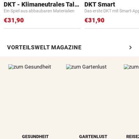
DKT - Klimaneutrales Talent
DKT Smart
Ein Spiel aus abbaubaren Materialien
Das erste DKT mit Smart-Ap
€31,90
€31,90
chevron_right
VORTEILSWELT MAGAZINE
GESUNDHEIT
GARTENLUST
REISE