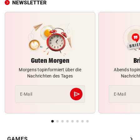
NEWSLETTER
Guten Morgen
Br
Morgens topinformiert über die
Abends topin
Nachrichten des Tages
Nachrich
send
E-Mail
E-Mail
Abschicken
chevron_right
GAMES