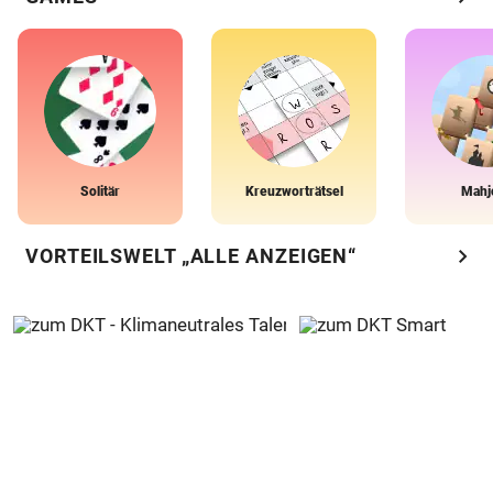
Solitär
Kreuzworträtsel
Mahj
chevron_right
VORTEILSWELT „ALLE ANZEIGEN“