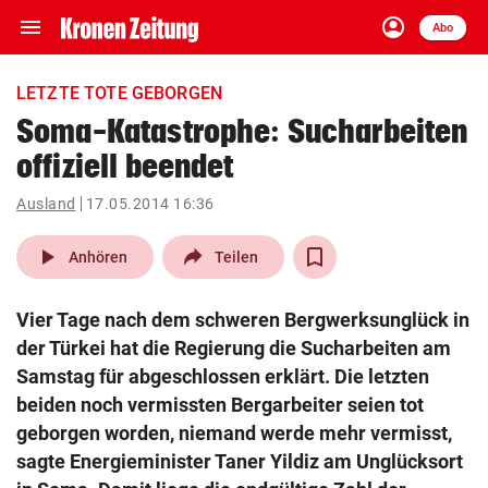
menu
account_circle
Navigation
Anmelden
Abo
close
Schließen
ein-/ausklappen
LETZTE TOTE GEBORGEN
Abonnieren
Soma-Katastrophe: Sucharbeiten
offiziell beendet
account_circle
arrow_right
Anmelden
Ausland
17.05.2014 16:36
pin_drop
arrow_right
Bundesland auswäh
Wien
play_arrow
Anhören
Teilen
bookmark
Merkliste
Vier Tage nach dem schweren Bergwerksunglück in
der Türkei hat die Regierung die Sucharbeiten am
Suchbegriff
Samstag für abgeschlossen erklärt. Die letzten
search
eingeben
beiden noch vermissten Bergarbeiter seien tot
geborgen worden, niemand werde mehr vermisst,
sagte Energieminister Taner Yildiz am Unglücksort