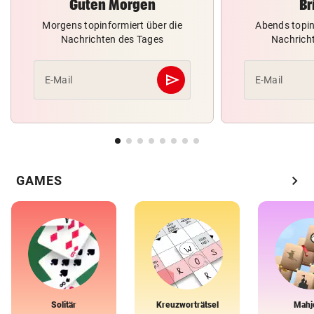
Guten Morgen
Br
Morgens topinformiert über die
Abends topin
Nachrichten des Tages
Nachrich
send
E-Mail
E-Mail
Abschicken
chevron_right
GAMES
Solitär
Kreuzworträtsel
Mahj