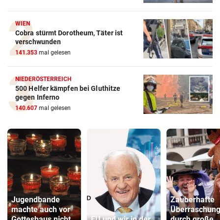
WIEN
Cobra stürmt Dorotheum, Täter ist
verschwunden
141.353
mal gelesen
NIEDERÖSTERREICH
500 Helfer kämpfen bei Gluthitze
gegen Inferno
140.607
mal gelesen
Jugendbande
Zauberhafte
machte auch vor
Überraschun
Gotteshaus nicht
EU und wir in der
durch große