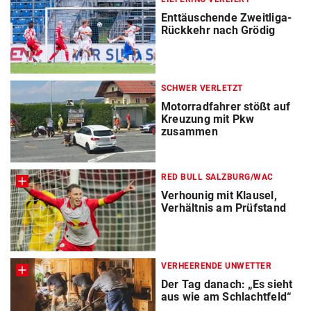
Enttäuschende Zweitliga-
Rückkehr nach Grödig
SCHWER VERLETZT
Motorradfahrer stößt auf
Kreuzung mit Pkw
zusammen
RED BULL SALZBURG/WAC
Verhounig mit Klausel,
Verhältnis am Prüfstand
VERHEERENDE UNWETTER
Der Tag danach: „Es sieht
aus wie am Schlachtfeld“