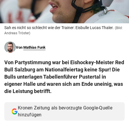
© Krone Multimedia GmbH & Co KG 2026
Muthgasse 2, 1190 Wien
Sah es nicht so schlecht wie der Trainer: Eisbulle Lucas Thaler.
(Bild:
Andreas Tröster)
Von
Mathias Funk
Von Partystimmung war bei Eishockey-Meister Red
Bull Salzburg am Nationalfeiertag keine Spur! Die
Bulls unterlagen Tabellenführer Pustertal in
eigener Halle und waren sich am Ende uneinig, was
die Leistung betrifft.
Kronen Zeitung als bevorzugte Google-Quelle
hinzufügen