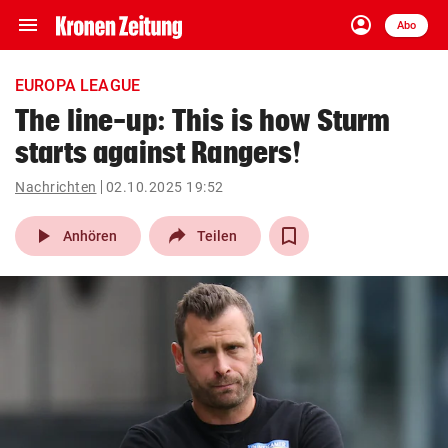
menu
account_circle
Navigation
Anmelden
Abo
close
Schließen
ein-/ausklappen
EUROPA LEAGUE
Abonnieren
The line-up: This is how Sturm
starts against Rangers!
account_circle
arrow_right
Anmelden
Nachrichten
02.10.2025 19:52
pin_drop
arrow_right
Bundesland auswäh
Wien
play_arrow
Anhören
Teilen
bookmark
Merkliste
Suchbegriff
search
eingeben