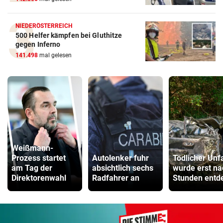
NIEDERÖSTERREICH
500 Helfer kämpfen bei Gluthitze
gegen Inferno
141.498
mal gelesen
Weißmann-
Prozess startet
Autolenker fuhr
Tödlicher Unfa
am Tag der
absichtlich sechs
wurde erst na
Direktorenwahl
Radfahrer an
Stunden entd