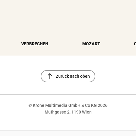
VERBRECHEN
MOZART
north
Zurück nach oben
© Krone Multimedia GmbH & Co KG 2026
Muthgasse 2, 1190 Wien
NaN%