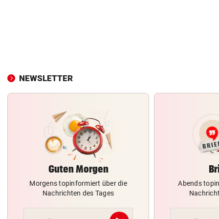
NEWSLETTER
Guten Morgen
Br
Morgens topinformiert über die
Abends topin
Nachrichten des Tages
Nachrich