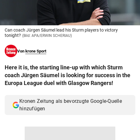
© Krone Multimedia GmbH & Co KG 2026
Muthgasse 2, 1190 Wien
Can coach Jürgen Säumel lead his Sturm players to victory
tonight?
(Bild: APA/ERWIN SCHERIAU)
Von
krone Sport
Here it is, the starting line-up with which Sturm
coach Jürgen Säumel is looking for success in the
Europa League duel with Glasgow Rangers!
Kronen Zeitung als bevorzugte Google-Quelle
hinzufügen