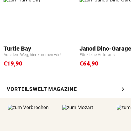
Turtle Bay
Janod Dino-Garag
Aus dem Weg, hier kommen wir!
Für kleine Autofans
€19,90
€64,90
chevron_right
VORTEILSWELT MAGAZINE