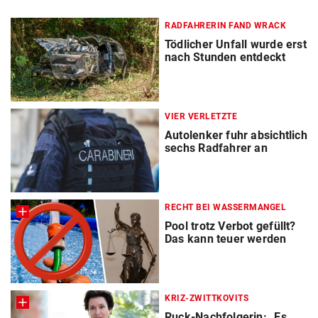
RADFAHRERIN FAND WRACK
Tödlicher Unfall wurde erst
nach Stunden entdeckt
VIER VERLETZTE
Autolenker fuhr absichtlich
sechs Radfahrer an
RECHT BEI WASSERMANGEL
Pool trotz Verbot gefüllt?
Das kann teuer werden
KRIZ-ZWITTKOVITS
Ruck-Nachfolgerin: „Es