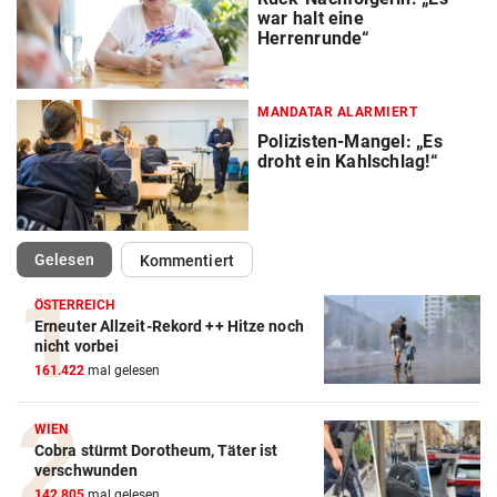
war halt eine
Herrenrunde“
MANDATAR ALARMIERT
Polizisten-Mangel: „Es
droht ein Kahlschlag!“
(ausgewählt)
Gelesen
Kommentiert
ÖSTERREICH
Erneuter Allzeit-Rekord ++ Hitze noch
nicht vorbei
161.422
mal gelesen
WIEN
Cobra stürmt Dorotheum, Täter ist
verschwunden
142.805
mal gelesen