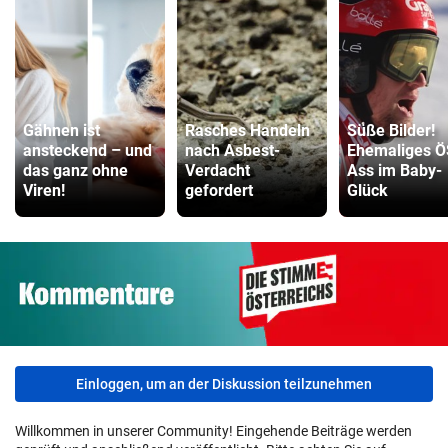
Gähnen ist
Rasches Handeln
Süße Bilder!
ansteckend – und
nach Asbest-
Ehemaliges Ö
das ganz ohne
Verdacht
Ass im Baby-
Viren!
gefordert
Glück
Einloggen, um an der Diskussion teilzunehmen
Willkommen in unserer Community! Eingehende Beiträge werden