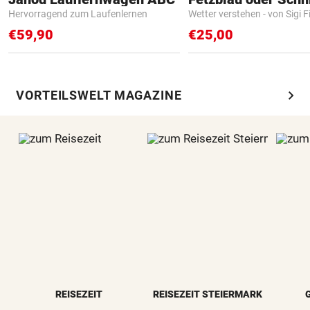
Hervorragend zum Laufenlernen
Wetter verstehen - von Sigi F
€59,90
€25,00
chevron_right
VORTEILSWELT MAGAZINE
REISEZEIT
REISEZEIT STEIERMARK