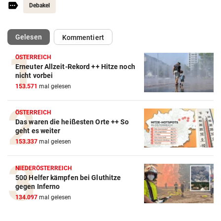
Debakel
(ausgewählt)
Gelesen
Kommentiert
ÖSTERREICH
Erneuter Allzeit-Rekord ++ Hitze noch
Action-Cam Vergleich
nicht vorbei
153.571
mal gelesen
ZUM VERGLEICH
Crosstrainer Vergleich
ÖSTERREICH
Das waren die heißesten Orte ++ So
ZUM VERGLEICH
geht es weiter
153.337
mal gelesen
E-Bike Vergleich
ZUM VERGLEICH
NIEDERÖSTERREICH
500 Helfer kämpfen bei Gluthitze
Elektro-Scooter Vergleich
gegen Inferno
ZUM VERGLEICH
134.097
mal gelesen
Ergometer Vergleich