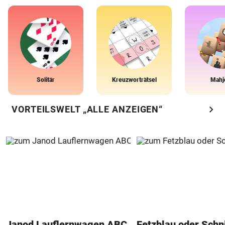
Solitär
Kreuzworträtsel
Mahj
chevron_right
VORTEILSWELT „ALLE ANZEIGEN“
Janod Lauflernwagen ABC
Fetzblau oder Schn