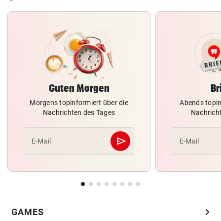
Guten Morgen
Br
Morgens topinformiert über die
Abends topin
Nachrichten des Tages
Nachrich
send
E-Mail
E-Mail
Abschicken
chevron_right
GAMES