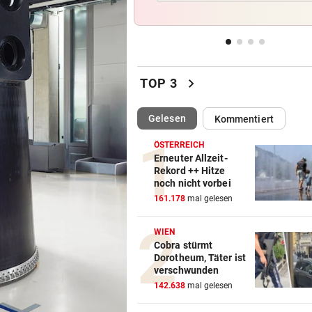
Messerstecher muss für zwe
Jahre ins Gefängnis
REKORDMONAT FÜR RETTER
vor 
Seit Wochen kein einziger T
chevron_right
TOP 3
ohne Bergeinsatz
(ausgewählt)
Gelesen
Kommentiert
ERHÖHTE WERTE:
vor 
Der nächste Badesee muss j
ÖSTERREICH
geschlossen werden
Erneuter Allzeit-
Rekord ++ Hitze
noch nicht vorbei
OBERÖSTERREICH
vor 
161.178
mal gelesen
„Wer will mich?“: Diese Tier
haben kein Zuhause
WIEN
Cobra stürmt
Dorotheum, Täter ist
verschwunden
142.638
mal gelesen