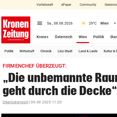
Vorteilswelt
ePaper
Community
Gewinns
close
Schließen
menu
Menü aufklappen
Sa., 08.08.2026
29°C
Wien
Abonnieren
(ausgewählt)
Krone+
Österreich
Wien
Politik
Star
account_circle
arrow_right
Anmelden
Politik
Wirtschaft
Chronik
Linz-Stadt
Land & Leute
Kultur & F
pin_drop
arrow_right
Bundesland auswäh
Wien
FIRMENCHEF ÜBERZEUGT:
bookmark
Merkliste
„Die unbemannte Rau
geht durch die Decke
Suchbegriff
search
eingeben
Oberösterreich
09.09.2025 11:20