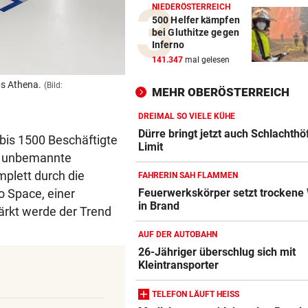
NIEDERÖSTERREICH
500 Helfer kämpfen
bei Gluthitze gegen
Inferno
141.347
mal gelesen
ps Athena.
(Bild:
MEHR OBERÖSTERREICH
DREIMAL SO VIELE KÜHE
Dürre bringt jetzt auch Schlachthö
 bis 1500 Beschäftigte
Limit
ie unbemannte
mplett durch die
FAHRERIN SAH FLAMMEN
o Space, einer
Feuerwerkskörper setzt trockene
in Brand
rkt werde der Trend
AUF DER AUTOBAHN
26-Jähriger überschlug sich mit
Kleintransporter
TELEFON LÄUFT HEISS