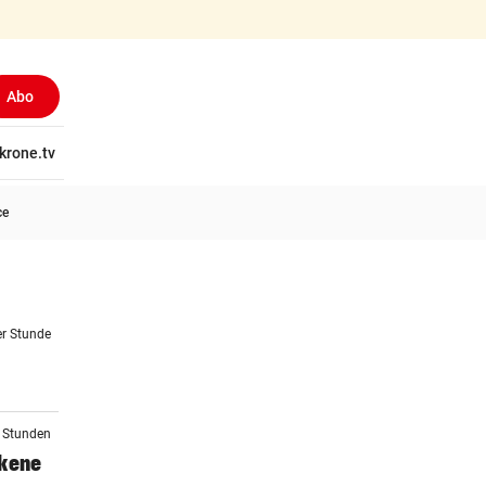
Abo
tschaft
krone.tv
Wissen
Gericht
Kolumnen
Freizeit
Reise
Ti
ce
er Stunde
2 Stunden
ckene