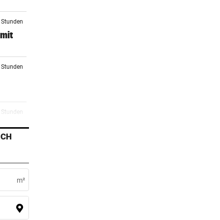
3 Stunden
 mit
4 Stunden
4 Stunden
ICH
5 Stunden
 Tat
m²
6 Stunden
zu