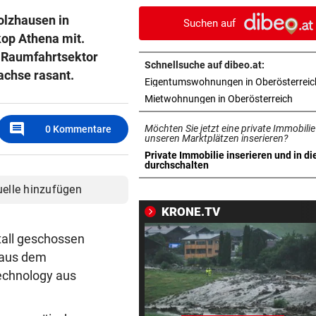
Abfangflügen auf
lzhausen in
Suchen auf
op Athena mit.
500 STATT FÜNF EURO
vor 
n Raumfahrtsektor
Falscher Spendensammler z
Schnellsuche auf dibeo.at:
Paar über den Tisch
achse rasant.
Eigentumswohnungen in Oberösterreic
in ne
Mietwohnungen in Oberösterreich
UMBAU IM STADION
vor 
Druck kennt die SV Ried derz
comment
Möchten Sie jetzt eine private Immobilie
0
Kommentare
einzig vom Klo
unseren Marktplätzen inserieren?
Private Immobilie inserieren und in di
in neuem Tab öffnen
durchschalten
LANGEWEILE ALS MOTIV
vor 
Jugendbande machte auch v
uelle hinzufügen
Gotteshaus nicht Halt
KRONE.TV
NEUN GROSSE PREISE
vor 1
tall geschossen
Gewinnspiel zum Linzer „Kr
 aus dem
Fest 2026
echnology aus
2. LIGA – 2. RUNDE
vor 1