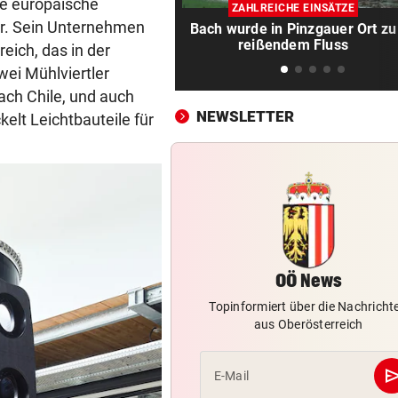
3:0! Absteiger BW Linz schie
ie europäische
ZAHLREICHE EINSÄTZE
Wacker Innsbruck ab
r. Sein Unternehmen
Bach wurde in Pinzgauer Ort zu
reißendem Fluss
reich, das in der
FUSSBALL-FANS FEIERN
vor 1
zwei Mühlviertler
Hochgefühle dank Comebac
ach Chile, und auch
eines Kult-Sponsors
NEWSLETTER
elt Leichtbauteile für
SCHLÜSSEL IM PKW
vor 2
Dreijähriger Bub wurde aus
heißem Auto gerettet
ZANK WÄHREND FERIEN
vor 
Geschwister: Warum jetzt so 
die Fetzen fliegen
OÖ News
JUGENDLICHE ALS OPFER
vor 
Topinformiert über die Nachricht
aus Oberösterreich
Penisbilder verschickt: So
reagierten die Vereine
se
E-Mail
ABER KEIN MORDVERSUCH
vor 