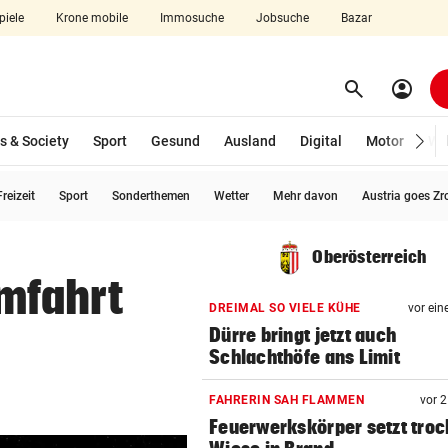
piele
Krone mobile
Immosuche
Jobsuche
Bazar
search
account_circle
Menü aufklappen
Suchen
s & Society
Sport
Gesund
Ausland
Digital
Motor
Wir
reizeit
Sport
Sonderthemen
Wetter
Mehr davon
Austria goes Zr
len
Oberösterreich
mfahrt
DREIMAL SO VIELE KÜHE
vor ein
“
Dürre bringt jetzt auch
Schlachthöfe ans Limit
FAHRERIN SAH FLAMMEN
vor 
Feuerwerkskörper setzt tro