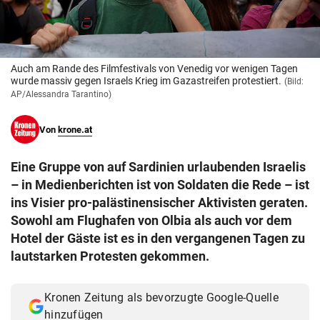
© Krone Multimedia GmbH & Co KG 2026
Muthgasse 2, 1190 Wien
Auch am Rande des Filmfestivals von Venedig vor wenigen Tagen
wurde massiv gegen Israels Krieg im Gazastreifen protestiert.
(Bild:
AP/Alessandra Tarantino)
Von
krone.at
Eine Gruppe von auf Sardinien urlaubenden Israelis
– in Medienberichten ist von Soldaten die Rede – ist
ins Visier pro-palästinensischer Aktivisten geraten.
Sowohl am Flughafen von Olbia als auch vor dem
Hotel der Gäste ist es in den vergangenen Tagen zu
lautstarken Protesten gekommen.
Kronen Zeitung als bevorzugte Google-Quelle
hinzufügen