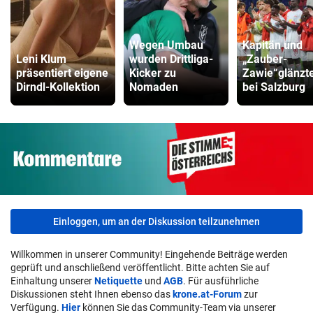
Wegen Umbau
Kapitän und
Leni Klum
wurden Drittliga-
„Zauber-
präsentiert eigene
Kicker zu
Zawie“glänzt
Dirndl-Kollektion
Nomaden
bei Salzburg
Einloggen, um an der Diskussion teilzunehmen
Willkommen in unserer Community! Eingehende Beiträge werden
geprüft und anschließend veröffentlicht. Bitte achten Sie auf
Einhaltung unserer
Netiquette
und
AGB
. Für ausführliche
Diskussionen steht Ihnen ebenso das
krone.at-Forum
zur
Verfügung.
Hier
können Sie das Community-Team via unserer