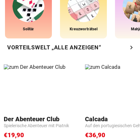
Solitär
Kreuzworträtsel
Mahj
chevron_right
VORTEILSWELT „ALLE ANZEIGEN“
Der Abenteuer Club
Calcada
Spielerische Abenteuer mit Piatnik
Auf den portugiesischen G
€19,90
€36,90