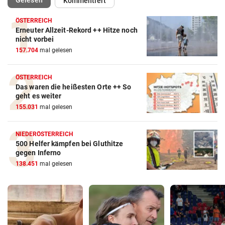
Gelesen
Kommentiert
ÖSTERREICH
Erneuter Allzeit-Rekord ++ Hitze noch
nicht vorbei
157.704
mal gelesen
ÖSTERREICH
Das waren die heißesten Orte ++ So
geht es weiter
155.031
mal gelesen
NIEDERÖSTERREICH
500 Helfer kämpfen bei Gluthitze
gegen Inferno
138.451
mal gelesen