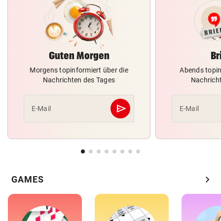
Guten Morgen
Br
Morgens topinformiert über die
Abends topin
Nachrichten des Tages
Nachrich
send
E-Mail
E-Mail
Abschicken
chevron_right
GAMES