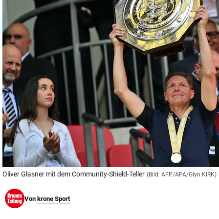
© Krone Multimedia GmbH & Co KG 2026
Muthgasse 2, 1190 Wien
Oliver Glasner mit dem Community-Shield-Teller
(Bild: AFP/APA/Glyn KIRK)
Von
krone Sport