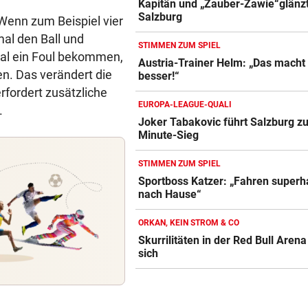
Kapitän und „Zauber-Zawie“glänzt
Salzburg
„Wenn zum Beispiel vier
mal den Ball und
STIMMEN ZUM SPIEL
mal ein Foul bekommen,
Austria-Trainer Helm: „Das macht
en. Das verändert die
besser!“
rfordert zusätzliche
EUROPA-LEAGUE-QUALI
.
Joker Tabakovic führt Salzburg zu
Minute-Sieg
STIMMEN ZUM SPIEL
Sportboss Katzer: „Fahren super
nach Hause“
ORKAN, KEIN STROM & CO
Skurrilitäten in der Red Bull Aren
sich