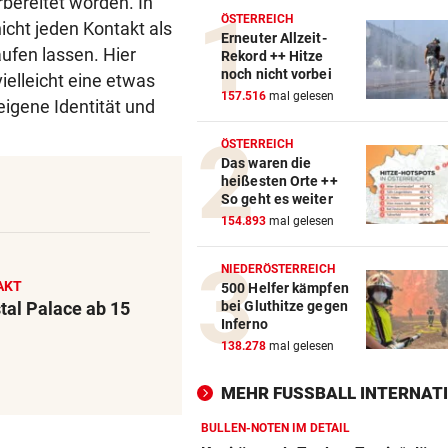
rbereitet worden. In
ÖSTERREICH
icht jeden Kontakt als
Erneuter Allzeit-
aufen lassen. Hier
Rekord ++ Hitze
noch nicht vorbei
ielleicht eine etwas
157.516
mal gelesen
 eigene Identität und
ÖSTERREICH
Das waren die
heißesten Orte ++
So geht es weiter
154.893
mal gelesen
NIEDERÖSTERREICH
AKT
500 Helfer kämpfen
tal Palace ab 15
bei Gluthitze gegen
Inferno
138.278
mal gelesen
MEHR FUSSBALL INTERNATI
BULLEN-NOTEN IM DETAIL