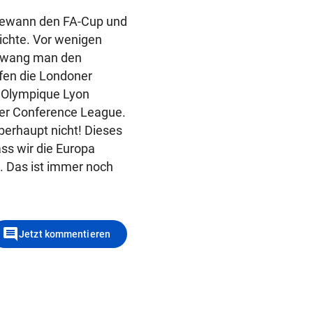
, gewann den FA-Cup und
hichte. Vor wenigen
ezwang man den
rfen die Londoner
i Olympique Lyon
 der Conference League.
berhaupt nicht! Dieses
ass wir die Europa
. Das ist immer noch
comment
Jetzt kommentieren