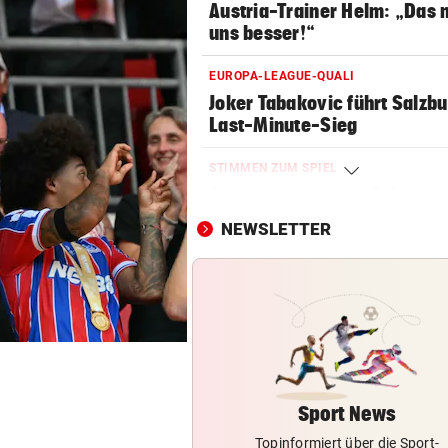
Austria-Trainer Helm: „Das
uns besser!“
EUROPA-LEAGUE-QUALI
Joker Tabakovic führt Salzbu
Last-Minute-Sieg
STIMMEN ZUM SPIEL
Sportboss Katzer: „Fahren
superhappy nach Hause“
NEWSLETTER
ORKAN, KEIN STROM & CO
Skurrilitäten in der Red Bull
häufen sich
WASSERSPRINGEN
Knoll bei EM Achter vom Tur
Lotfi auf Rang 12!
Sport News
Topinformiert über die Sport-
SCHON NÄCHSTE SAISON