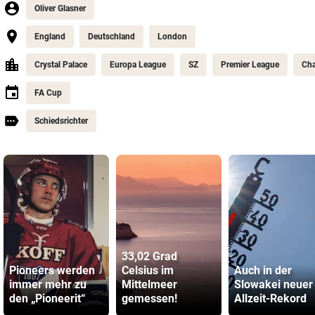
Oliver Glasner
England
Deutschland
London
Crystal Palace
Europa League
SZ
Premier League
Ch
FA Cup
Schiedsrichter
33,02 Grad
Pioneers werden
Celsius im
Auch in der
immer mehr zu
Mittelmeer
Slowakei neuer
den „Pioneerit“
gemessen!
Allzeit-Rekord