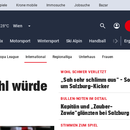
piele
Krone mobile
Immosuche
Jobsuche
Bazar
search
account_circle
Menü aufklappen
Suchen
28°C
Wien
ix
Motorsport
Wintersport
Ski Alpin
Handball
Eishocke
Er
(ausgewählt)
ropa League
International
Regionalliga
Unterhaus
Frauen
len
WOHL SCHWER VERLETZT
„Sah sehr schlimm aus“ – S
hl würde
um Salzburg-Kicker
BULLEN-NOTEN IM DETAIL
Kapitän und „Zauber-
Zawie“glänzten bei Salzburg
STIMMEN ZUM SPIEL