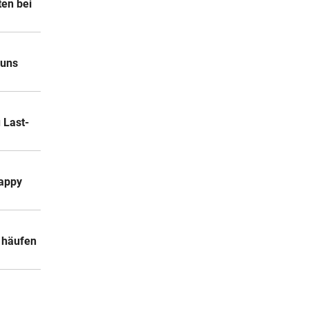
en bei
 uns
 Last-
happy
a häufen