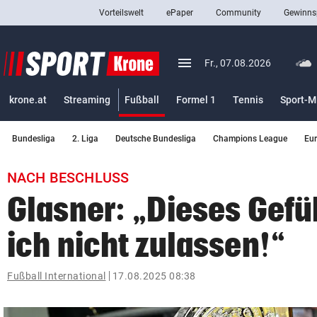
Vorteilswelt
ePaper
Community
Gewinns
close
Schließen
menu
Menü aufklappen
Fr., 07.08.2026
Abonnieren
(ausgewählt)
krone.at
Streaming
Fußball
Formel 1
Tennis
Sport-M
account_circle
arrow_right
Anmelden
Bundesliga
2. Liga
Deutsche Bundesliga
Champions League
Eu
pin_drop
arrow_right
Bundesland auswäh
Wien
NACH BESCHLUSS
bookmark
Merkliste
Glasner: „Dieses Gefü
ich nicht zulassen!“
Suchbegriff
search
eingeben
Fußball International
17.08.2025 08:38