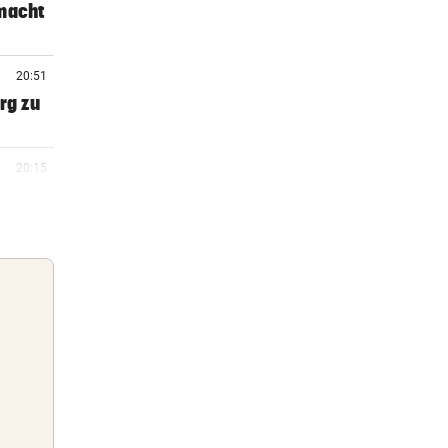
 macht
20:51
rg zu
20:15
20:06
 Arena
19:47
Guten Morgen
m ++
Morgens topinformiert über die
Nachrichten des Tages
19:46