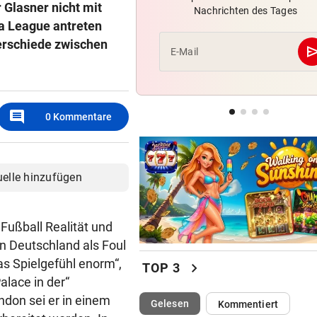
r Glasner nicht mit
Nachrichten des Tages
F1-Boss verrät: Es wird mehr
pa League antreten
Sprintrennen geben
terschiede zwischen
se
E-Mail
CONFERENCE LEAGUE
Sieg! Austria stößt die Tür z
Play-off weit auf
comment
0
Kommentare
MITTEN IN HITZEWELLE
Irre! Salzburg – Pafos wegen
Sintflut unterbrochen
uelle hinzufügen
 Fußball Realität und
 in Deutschland als Foul
as Spielgefühl enorm“,
chevron_right
TOP 3
lace in der“
ndon sei er in einem
(ausgewählt)
Gelesen
Kommentiert