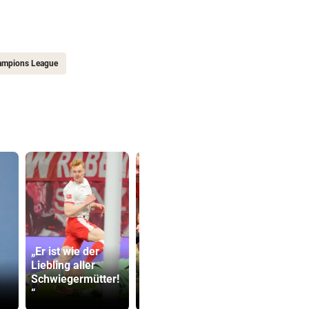
ampions League
„Er ist wie der
Warten auf Hitze-
Katzentöter
Liebling aller
Hilfen der
Anwalt: „Ni
Schwiegermütter!
Regierung geht
viel Hass
“
weiter
begegnet“