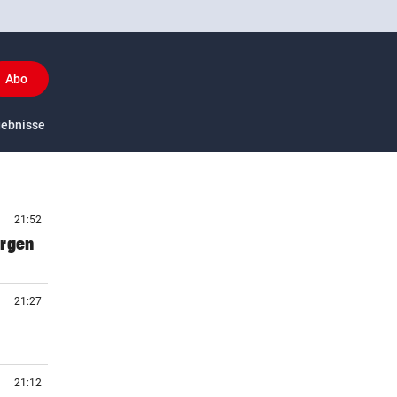
Abo
y
gebnisse
US-Sport
21:52
orgen
21:27
21:12