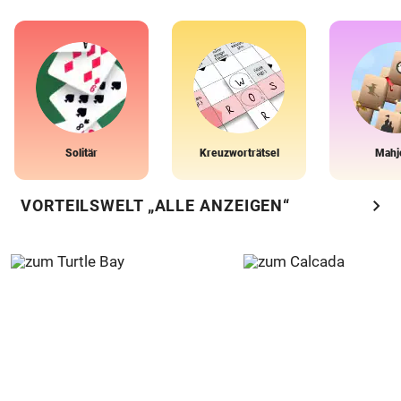
Solitär
Kreuzworträtsel
Mahj
chevron_right
VORTEILSWELT „ALLE ANZEIGEN“