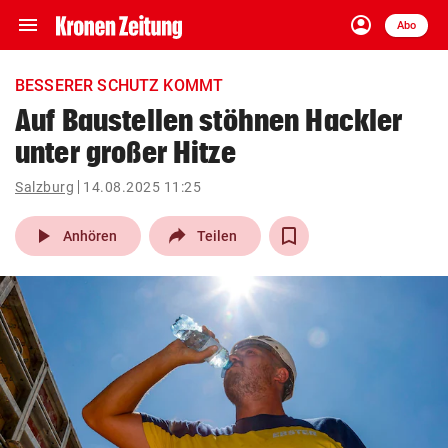
menu
account_circle
Navigation
Anmelden
Abo
close
Schließen
ein-/ausklappen
BESSERER SCHUTZ KOMMT
Abonnieren
Auf Baustellen stöhnen Hackler
unter großer Hitze
account_circle
arrow_right
Anmelden
Salzburg
14.08.2025 11:25
pin_drop
arrow_right
Bundesland auswäh
Wien
play_arrow
Anhören
Teilen
bookmark
Merkliste
Suchbegriff
search
eingeben