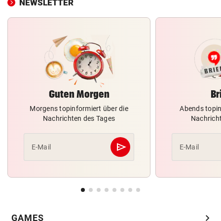
NEWSLETTER
Guten Morgen
Br
Morgens topinformiert über die
Abends topin
Nachrichten des Tages
Nachrich
send
E-Mail
E-Mail
Abschicken
chevron_right
GAMES