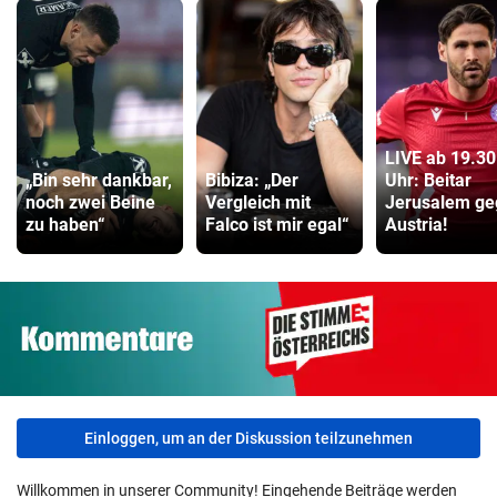
LIVE ab 19.30
„Bin sehr dankbar,
Bibiza: „Der
Uhr: Beitar
noch zwei Beine
Vergleich mit
Jerusalem ge
zu haben“
Falco ist mir egal“
Austria!
Einloggen, um an der Diskussion teilzunehmen
Willkommen in unserer Community! Eingehende Beiträge werden