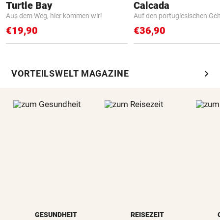
Turtle Bay
Calcada
Aus dem Weg, hier kommen wir!
Auf den portugiesischen G
€19,90
€36,90
chevron_right
VORTEILSWELT MAGAZINE
GESUNDHEIT
REISEZEIT