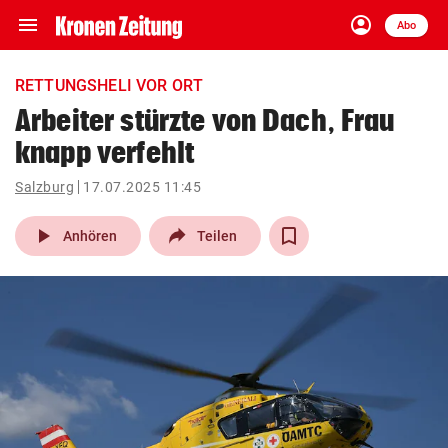
menu
account_circle
Navigation
Anmelden
Abo
close
Schließen
ein-/ausklappen
RETTUNGSHELI VOR ORT
Abonnieren
Arbeiter stürzte von Dach, Frau
knapp verfehlt
account_circle
arrow_right
Anmelden
Salzburg
17.07.2025 11:45
pin_drop
arrow_right
Bundesland auswäh
Wien
play_arrow
Anhören
Teilen
bookmark
Merkliste
Suchbegriff
search
eingeben