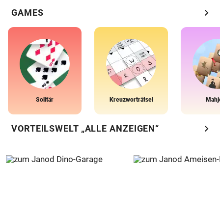
chevron_right
GAMES
Solitär
Kreuzworträtsel
Mahj
chevron_right
VORTEILSWELT „ALLE ANZEIGEN“