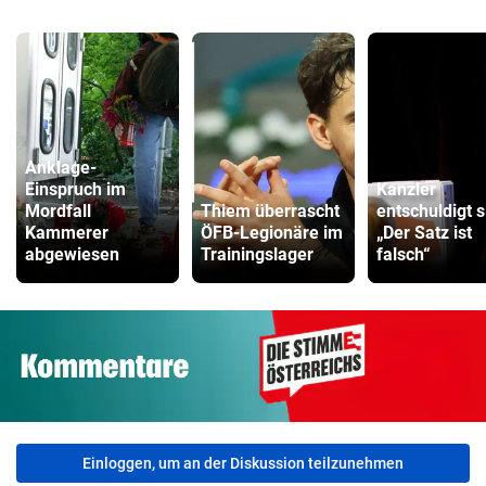
Anklage-
Einspruch im
Kanzler
Mordfall
Thiem überrascht
entschuldigt s
Kammerer
ÖFB-Legionäre im
„Der Satz ist
abgewiesen
Trainingslager
falsch“
Einloggen, um an der Diskussion teilzunehmen