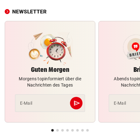
NEWSLETTER
Guten Morgen
Br
Morgens topinformiert über die
Abends topin
Nachrichten des Tages
Nachrich
send
E-Mail
E-Mail
Abschicken