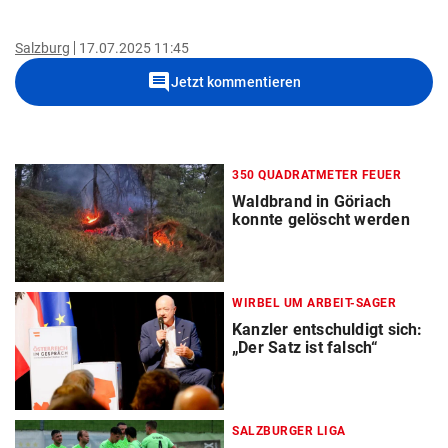
Salzburg
17.07.2025 11:45
comment
Jetzt kommentieren
350 QUADRATMETER FEUER
Waldbrand in Göriach
konnte gelöscht werden
WIRBEL UM ARBEIT-SAGER
Kanzler entschuldigt sich:
„Der Satz ist falsch“
SALZBURGER LIGA