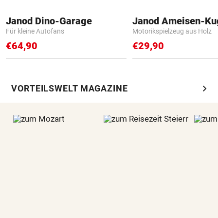
Janod Dino-Garage
Janod Ameisen-Ku
Für kleine Autofans
Motorikspielzeug aus Holz
€64,90
€29,90
chevron_right
VORTEILSWELT MAGAZINE