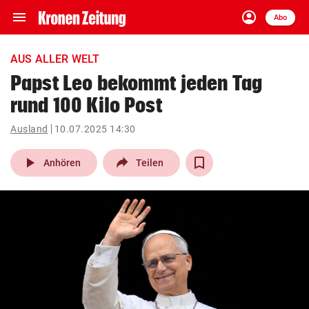
menu
account_circle
Navigation
Anmelden
Abo
close
Schließen
ein-/ausklappen
AUS ALLER WELT
Abonnieren
Papst Leo bekommt jeden Tag
rund 100 Kilo Post
account_circle
arrow_right
Anmelden
Ausland
10.07.2025 14:30
pin_drop
arrow_right
Bundesland auswäh
Wien
play_arrow
Anhören
Teilen
bookmark
Merkliste
Suchbegriff
search
eingeben