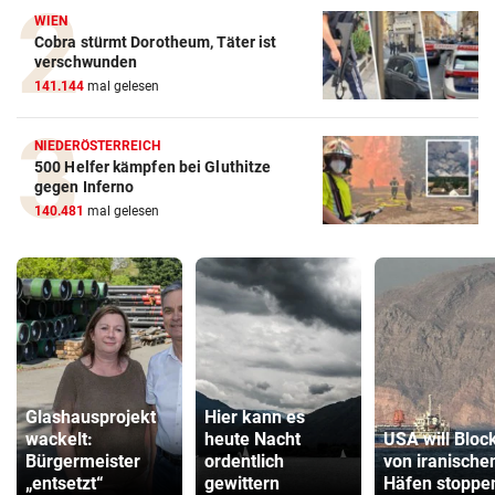
WIEN
Cobra stürmt Dorotheum, Täter ist
verschwunden
141.144
mal gelesen
NIEDERÖSTERREICH
500 Helfer kämpfen bei Gluthitze
gegen Inferno
140.481
mal gelesen
Glashausprojekt
Hier kann es
wackelt:
heute Nacht
USA will Bloc
Bürgermeister
ordentlich
von iranische
„entsetzt“
gewittern
Häfen stoppe