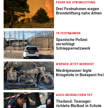
FEUER BEI STROMLEITUNG
Drei Festnahmen wegen
Brandstiftung nahe Athen
78 FESTNAHMEN
Spanische Polizei
zerschlägt
Schleppernetzwerk
WERDEN JETZT BEERDIGT
Niedrigwasser legte
Kriegstote in Budapest frei
AUCH GROSSELTERN TOT
Thailand: Teenager
richtete Blutbad in Schule