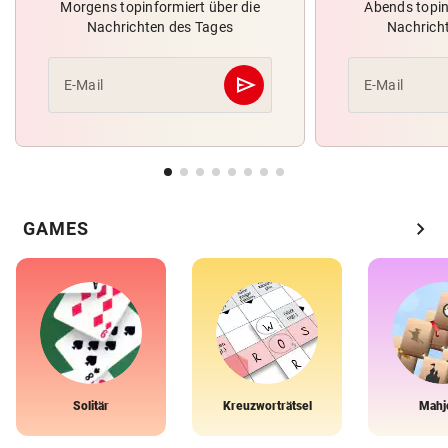
Morgens topinformiert über die
Abends topin
Nachrichten des Tages
Nachrich
send
E-Mail
E-Mail
Abschicken
chevron_right
GAMES
Solitär
Kreuzworträtsel
Mahj