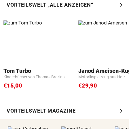
chevron_right
VORTEILSWELT „ALLE ANZEIGEN“
Tom Turbo
Janod Ameisen-Ku
Kinderbücher von Thomas Brezina
Motorikspielzeug aus Holz
€15,00
€29,90
chevron_right
VORTEILSWELT MAGAZINE