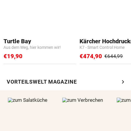
Turtle Bay
Kärcher Hochdruck
Aus dem Weg, hier kommen wir!
K7 - Smart Control Home
€19,90
€474,90
€644,99
chevron_right
VORTEILSWELT MAGAZINE