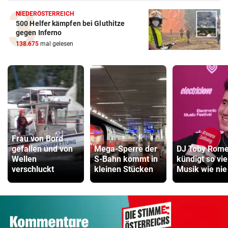
NIEDERÖSTERREICH
500 Helfer kämpfen bei Gluthitze
gegen Inferno
138.675
mal gelesen
Frau von Bord
gefallen und von
Mega-Sperre der
DJ Toby Rom
Wellen
S-Bahn kommt in
kündigt so vie
verschluckt
kleinen Stücken
Musik wie nie