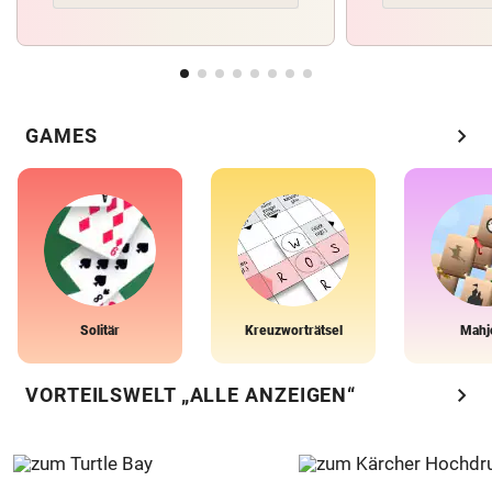
chevron_right
GAMES
Solitär
Kreuzworträtsel
Mahj
chevron_right
VORTEILSWELT „ALLE ANZEIGEN“