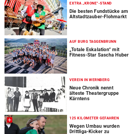
EXTRA „KRONE“-STAND
Die besten Fundstücke am
Altstadtzauber-Flohmarkt
AUF BURG TAGGENBRUNN
„Totale Eskalation“ mit
Fitness-Star Sascha Huber
VEREIN IN WERNBERG
Neue Chronik nennt
älteste Theatergruppe
Kärntens
125 KILOMETER GEFAHREN
Wegen Umbau wurden
Drittliga-Kicker zu