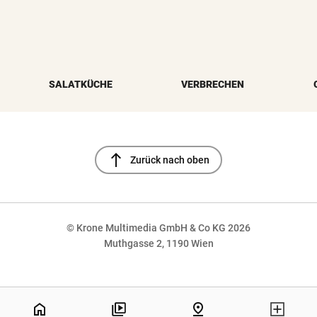
SALATKÜCHE
VERBRECHEN
north
Zurück nach oben
© Krone Multimedia GmbH & Co KG 2026
Muthgasse 2, 1190 Wien
NaN%
home
pin_drop