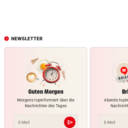
NEWSLETTER
Guten Morgen
Br
Morgens topinformiert über die
Abends topin
Nachrichten des Tages
Nachrich
send
E-Mail
E-Mail
Abschicken