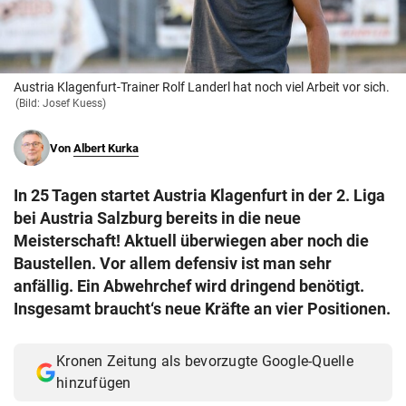
© Krone Multimedia GmbH & Co KG 2026
Muthgasse 2, 1190 Wien
Austria Klagenfurt-Trainer Rolf Landerl hat noch viel Arbeit vor sich.
(Bild: Josef Kuess)
Von
Albert Kurka
In 25 Tagen startet Austria Klagenfurt in der 2. Liga
bei Austria Salzburg bereits in die neue
Meisterschaft! Aktuell überwiegen aber noch die
Baustellen. Vor allem defensiv ist man sehr
anfällig. Ein Abwehrchef wird dringend benötigt.
Insgesamt braucht‘s neue Kräfte an vier Positionen.
Kronen Zeitung als bevorzugte Google-Quelle
hinzufügen