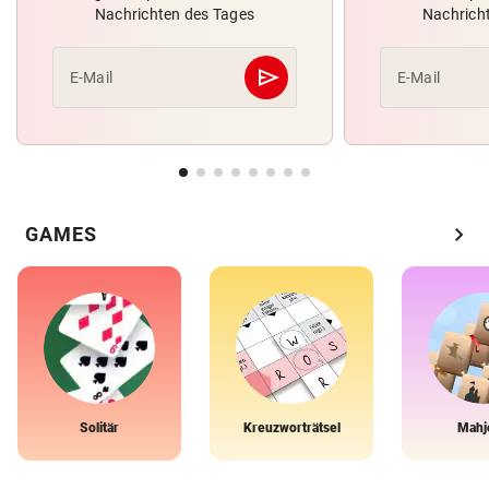
Nachrichten des Tages
Nachrich
send
E-Mail
E-Mail
Abschicken
chevron_right
GAMES
Solitär
Kreuzworträtsel
Mahj