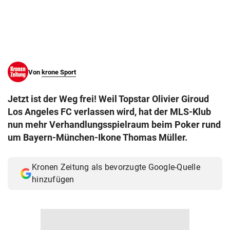
© Krone Multimedia GmbH & Co KG 2026
Muthgasse 2, 1190 Wien
Von
krone Sport
Jetzt ist der Weg frei! Weil Topstar Olivier Giroud
Los Angeles FC verlassen wird, hat der MLS-Klub
nun mehr Verhandlungsspielraum beim Poker rund
um Bayern-München-Ikone Thomas Müller.
Kronen Zeitung als bevorzugte Google-Quelle
hinzufügen