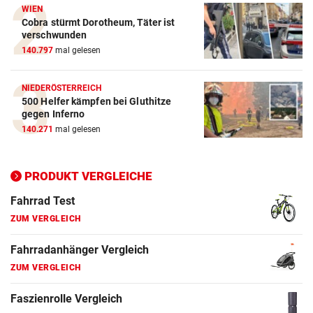
Crosstrainer Vergleich
WIEN
Cobra stürmt Dorotheum, Täter ist
ZUM VERGLEICH
verschwunden
140.797
mal gelesen
E-Bike Vergleich
ZUM VERGLEICH
NIEDERÖSTERREICH
500 Helfer kämpfen bei Gluthitze
Elektro-Scooter Vergleich
gegen Inferno
ZUM VERGLEICH
140.271
mal gelesen
Ergometer Vergleich
ZUM VERGLEICH
PRODUKT VERGLEICHE
Fahrrad Test
ZUM VERGLEICH
Fahrradanhänger Vergleich
ZUM VERGLEICH
Faszienrolle Vergleich