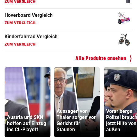
ZUM VERGLEICH
Hoverboard Vergleich
ZUM VERGLEICH
Kinderfahrrad Vergleich
ZUM VERGLEICH
Alle Produkte ansehen
Aussagen von
Vorarlbergs
Austria und SKN
Thaler sorgen vor
Polizei brauch
hoffen auf Einzug
Gericht für
jetzt Hilfe von
ins CL-Playoff
Staunen
außen