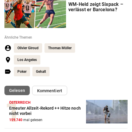
WM-Held zeigt Sixpack –
verlässt er Barcelona?
Ähnliche Themen
Olivier Giroud
Thomas Müller
Los Angeles
Poker
Gehalt
(ausgewählt)
Gelesen
Kommentiert
ÖSTERREICH
Erneuter Allzeit-Rekord ++ Hitze noch
Action-Cam Vergleich
nicht vorbei
159.740
mal gelesen
ZUM VERGLEICH