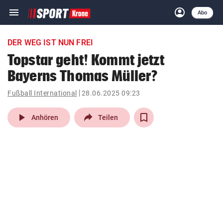
menu
account_circle
Navigation
Anmelden
Abo
close
Schließen
ein-/ausklappen
DER WEG IST NUN FREI
Abonnieren
Topstar geht! Kommt jetzt
Bayerns Thomas Müller?
account_circle
arrow_right
Anmelden
Fußball International
28.06.2025 09:23
pin_drop
arrow_right
Bundesland auswäh
Wien
play_arrow
Anhören
Teilen
bookmark
Merkliste
Suchbegriff
search
eingeben