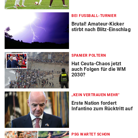
BEI FUSSBALL-TURNIER
Brutal! Amateur-Kicker
stirbt nach Blitz-Einschlag
SPANIER POLTERN
Hat Ceuta-Chaos jetzt
auch Folgen für die WM
2030?
„KEIN VERTRAUEN MEHR“
Erste Nation fordert
Infantino zum Rücktritt auf
PSG WARTET SCHON