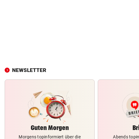
NEWSLETTER
Guten Morgen
Br
Morgens topinformiert über die
Abends topin