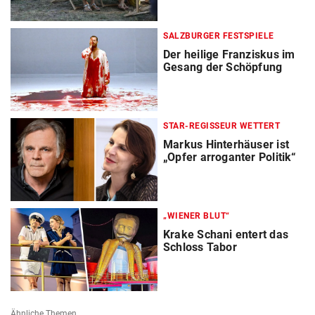
SALZBURGER FESTSPIELE
Der heilige Franziskus im
Gesang der Schöpfung
STAR-REGISSEUR WETTERT
Markus Hinterhäuser ist
„Opfer arroganter Politik“
„WIENER BLUT“
Krake Schani entert das
Schloss Tabor
Ähnliche Themen