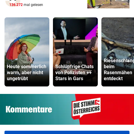
136.272
mal gelesen
Riesenschlan
Heute sommerlich
Schlüpfrige Chats
beim
warm, aber nicht
von Polizisten ++
Rasenmähen
ungetrübt
Stars in Gars
entdeckt