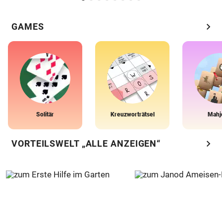
chevron_right
GAMES
Solitär
Kreuzworträtsel
Mahj
chevron_right
VORTEILSWELT „ALLE ANZEIGEN“