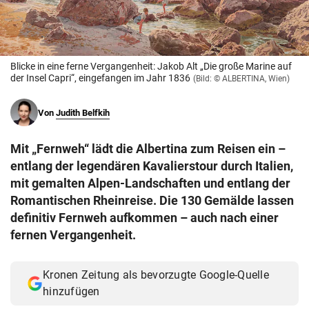
© Krone Multimedia GmbH & Co KG 2026
Muthgasse 2, 1190 Wien
Blicke in eine ferne Vergangenheit: Jakob Alt „Die große Marine auf
der Insel Capri“, eingefangen im Jahr 1836
(Bild: © ALBERTINA, Wien)
Von
Judith Belfkih
Mit „Fernweh“ lädt die Albertina zum Reisen ein –
entlang der legendären Kavalierstour durch Italien,
mit gemalten Alpen-Landschaften und entlang der
Romantischen Rheinreise. Die 130 Gemälde lassen
definitiv Fernweh aufkommen – auch nach einer
fernen Vergangenheit.
Kronen Zeitung als bevorzugte Google-Quelle
hinzufügen