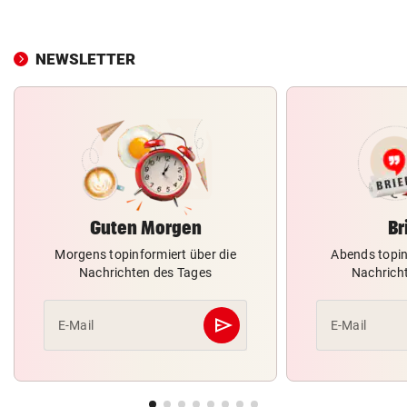
NEWSLETTER
Guten Morgen
Br
Morgens topinformiert über die
Abends topin
Nachrichten des Tages
Nachrich
send
E-Mail
E-Mail
Abschicken