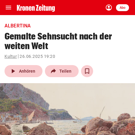
menu
account_circle
Navigation
Anmelden
Abo
close
Schließen
ein-/ausklappen
ALBERTINA
Abonnieren
Gemalte Sehnsucht nach der
weiten Welt
account_circle
arrow_right
Anmelden
Kultur
26.06.2025 19:20
pin_drop
arrow_right
Bundesland auswäh
Wien
play_arrow
Anhören
Teilen
bookmark
Merkliste
Suchbegriff
search
eingeben