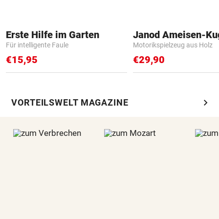
Erste Hilfe im Garten
Janod Ameisen-Ku
Für intelligente Faule
Motorikspielzeug aus Holz
€15,95
€29,90
chevron_right
VORTEILSWELT MAGAZINE