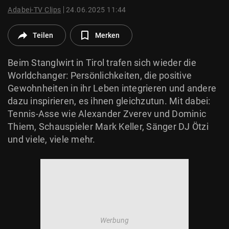
© Krone Multimedia GmbH & Co KG 2026
Adabei-TV Clips
24.06.2025 11:44
Muthgasse 2, 1190 Wien
Teilen
Merken
Beim Stanglwirt in Tirol trafen sich wieder die
Worldchanger: Persönlichkeiten, die positive
Gewohnheiten in ihr Leben integrieren und andere
dazu inspirieren, es ihnen gleichzutun. Mit dabei:
Tennis-Asse wie Alexander Zverev und Dominic
Thiem, Schauspieler Mark Keller, Sänger DJ Ötzi
und viele, viele mehr.