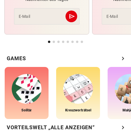
send
E-Mail
E-Mail
Abschicken
chevron_right
GAMES
Solitär
Kreuzworträtsel
Mahj
chevron_right
VORTEILSWELT „ALLE ANZEIGEN“