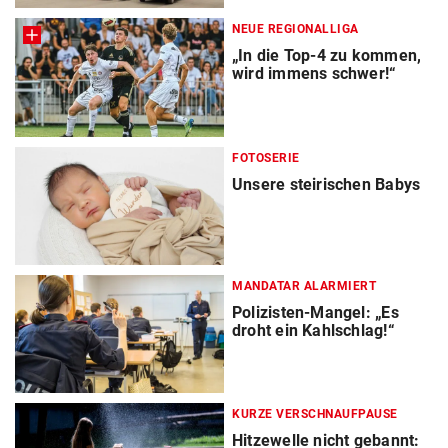
NEUE REGIONALLIGA
„In die Top-4 zu kommen,
wird immens schwer!“
FOTOSERIE
Unsere steirischen Babys
MANDATAR ALARMIERT
Polizisten-Mangel: „Es
droht ein Kahlschlag!“
KURZE VERSCHNAUFPAUSE
Hitzewelle nicht gebannt: