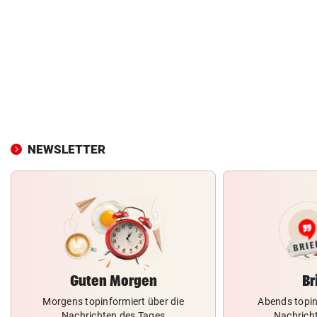
NEWSLETTER
Guten Morgen
Br
Morgens topinformiert über die
Abends topin
Nachrichten des Tages
Nachrich