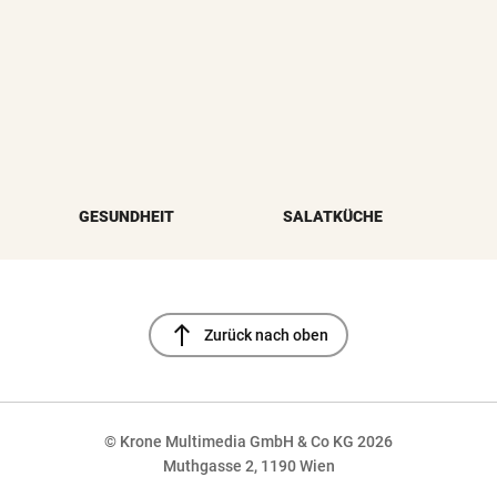
GESUNDHEIT
SALATKÜCHE
north
Zurück nach oben
© Krone Multimedia GmbH & Co KG 2026
Muthgasse 2, 1190 Wien