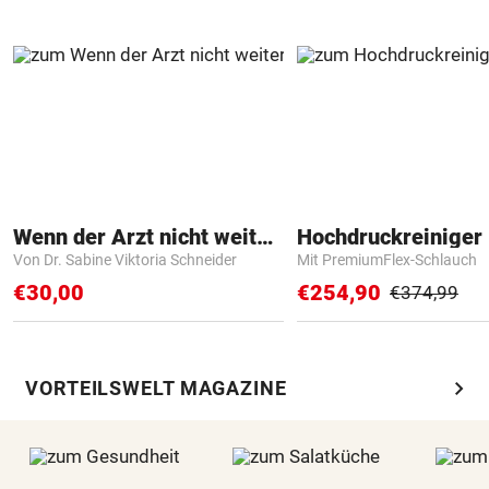
Wenn der Arzt nicht weiter weiß
Hochdruckreiniger 
Von Dr. Sabine Viktoria Schneider
Mit PremiumFlex-Schlauch
€30,00
€254,90
€374,99
chevron_right
VORTEILSWELT MAGAZINE