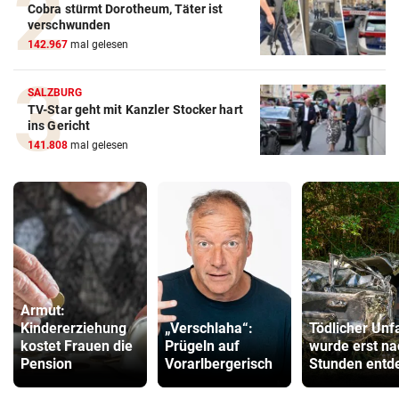
Cobra stürmt Dorotheum, Täter ist
verschwunden
142.967
mal gelesen
SALZBURG
TV-Star geht mit Kanzler Stocker hart
ins Gericht
141.808
mal gelesen
Armut:
Kindererziehung
„Verschlaha“:
Tödlicher Unfa
kostet Frauen die
Prügeln auf
wurde erst na
Pension
Vorarlbergerisch
Stunden entd