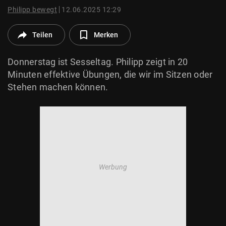
© Krone Multimedia GmbH & Co KG 2026
Philipp bewegt
12.06.2025 12:29
Muthgasse 2, 1190 Wien
Teilen
Merken
Donnerstag ist Sesseltag. Philipp zeigt in 20
Minuten effektive Übungen, die wir im Sitzen oder
Stehen machen können.