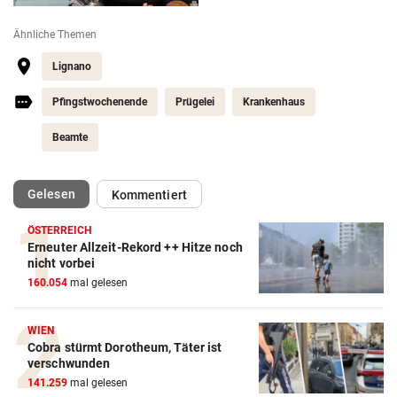
Ähnliche Themen
Lignano
Pfingstwochenende
Prügelei
Krankenhaus
Beamte
(ausgewählt)
Gelesen
Kommentiert
ÖSTERREICH
Erneuter Allzeit-Rekord ++ Hitze noch
nicht vorbei
160.054
mal gelesen
WIEN
Cobra stürmt Dorotheum, Täter ist
verschwunden
141.259
mal gelesen