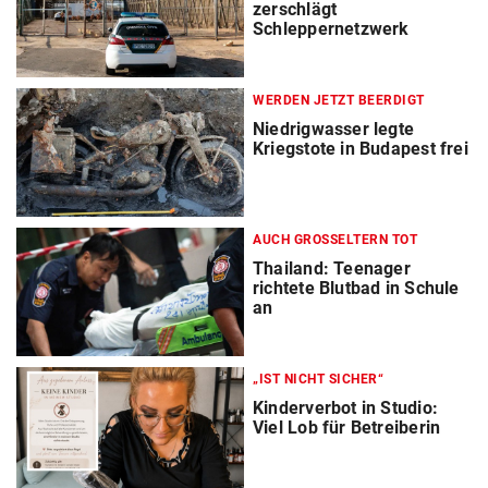
zerschlägt
Schleppernetzwerk
WERDEN JETZT BEERDIGT
Niedrigwasser legte
Kriegstote in Budapest frei
AUCH GROSSELTERN TOT
Thailand: Teenager
richtete Blutbad in Schule
an
„IST NICHT SICHER“
Kinderverbot in Studio:
Viel Lob für Betreiberin