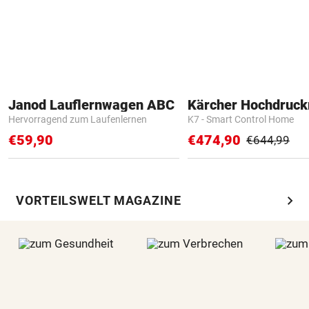
Janod Lauflernwagen ABC
Kärcher Hochdruck
Hervorragend zum Laufenlernen
K7 - Smart Control Home
€59,90
€474,90
€644,99
chevron_right
VORTEILSWELT MAGAZINE