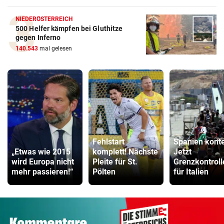
NIEDERÖSTERREICH
500 Helfer kämpfen bei Gluthitze
gegen Inferno
140.543
mal gelesen
Fehlstart
Spanien konte
„Etwas wie 2015
komplett! Nächste
Jetzt
wird Europa nicht
Pleite für St.
Grenzkontroll
mehr passieren!“
Pölten
für Italien