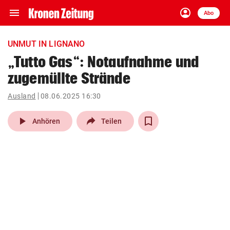
menu
account_circle
Navigation
Anmelden
Abo
close
Schließen
ein-/ausklappen
UNMUT IN LIGNANO
Abonnieren
„Tutto Gas“: Notaufnahme und
zugemüllte Strände
account_circle
arrow_right
Anmelden
Ausland
08.06.2025 16:30
pin_drop
arrow_right
Bundesland auswäh
Wien
play_arrow
Anhören
Teilen
bookmark
Merkliste
Suchbegriff
search
eingeben