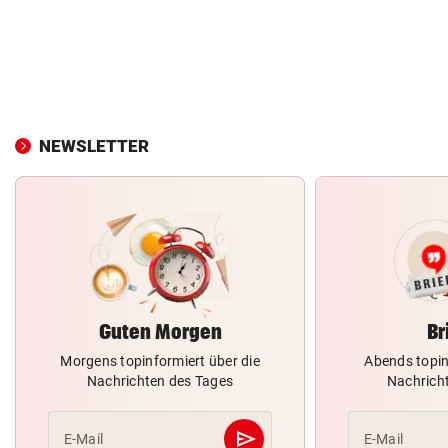
NEWSLETTER
Guten Morgen
Br
Morgens topinformiert über die
Abends topin
Nachrichten des Tages
Nachrich
send
E-Mail
E-Mail
Abschicken