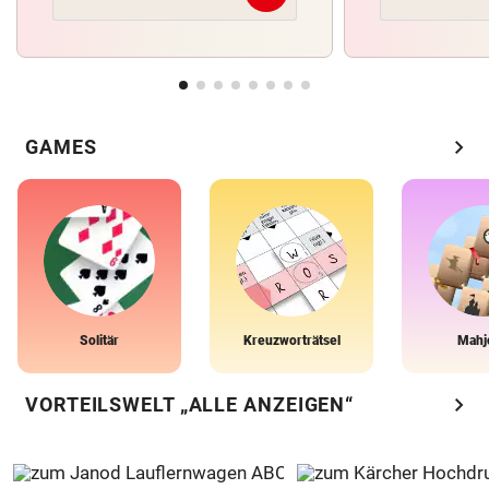
chevron_right
GAMES
Solitär
Kreuzworträtsel
Mahj
chevron_right
VORTEILSWELT „ALLE ANZEIGEN“