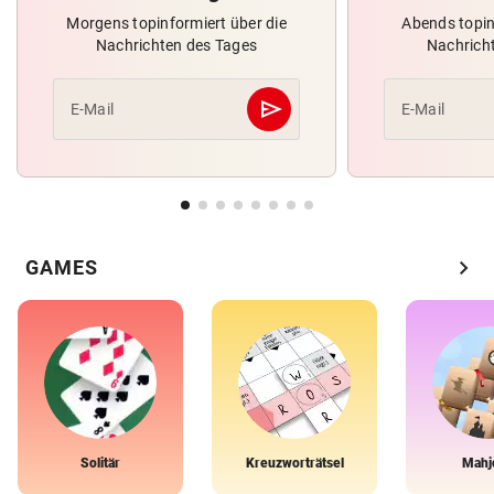
Morgens topinformiert über die
Abends topin
Nachrichten des Tages
Nachrich
send
E-Mail
E-Mail
Abschicken
chevron_right
GAMES
Solitär
Kreuzworträtsel
Mahj