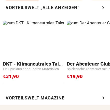
chevron_right
VORTEILSWELT „ALLE ANZEIGEN“
DKT - Klimaneutrales Talent
Der Abenteuer Clu
Ein Spiel aus abbaubaren Materialien
Spielerische Abenteuer mit P
€31,90
€19,90
chevron_right
VORTEILSWELT MAGAZINE