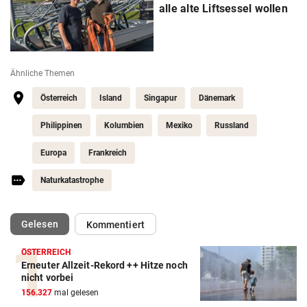
alle alte Liftsessel wollen
Ähnliche Themen
Österreich
Island
Singapur
Dänemark
Philippinen
Kolumbien
Mexiko
Russland
Europa
Frankreich
Naturkatastrophe
(ausgewählt)
Gelesen
Kommentiert
ÖSTERREICH
Erneuter Allzeit-Rekord ++ Hitze noch
nicht vorbei
156.327
mal gelesen