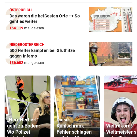
ÖSTERREICH
Das waren die heißesten Orte ++ So
geht es weiter
154.119
mal gelesen
NIEDERÖSTERREICH
500 Helfer kämpfen bei Gluthitze
gegen Inferno
136.602
mal gelesen
„Herr Herbert“
Diese
geht zu Boden:
Kühlschrank-
Weltrekord!
Wo Polizei
Fehler schlagen
Weltmeister s