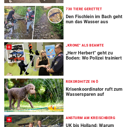
730 TIERE GERETTET
Den Fischlein im Bach geht
nun das Wasser aus
„KRONE“ ALS BEAMTE
„Herr Herbert“ geht zu
Boden: Wo Polizei trainiert
REKORDHITZE IN Ö
Krisenkoordinator ruft zum
Wassersparen auf
ANSTURM AM KREISCHBERG
UK bis Holland: Warum