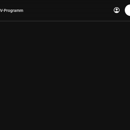
account_circle
V-Programm
len