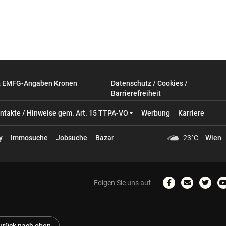
& EMFG-Angaben Kronen
Datenschutz / Cookies /
Barrierefreiheit
ntakte / Hinweise gem. Art. 15 TTPA-VO
Werbung
Karriere
y
Immosuche
Jobsuche
Bazar
23°C
Wien
Folgen Sie uns auf
Zum
Email
Zum
Facebook-
schreiben
Twitter
Profil
Profil
P