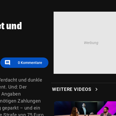
et und
comment
0
Kommentare
Verdacht und dunkle
ent. Und: Der
chevron_right
WEITERE VIDEOS
n Angaben
 nötigen Zahlungen
 geparkt – und ein
ge Strafe von 75 Euro.