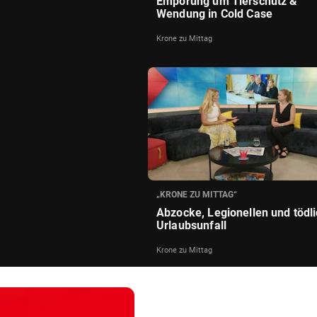
Empörung um Tierschutz &
Wendung in Cold Case
Krone zu Mittag
„KRONE ZU MITTAG“
Abzocke, Legionellen und tödl
Urlaubsunfall
Krone zu Mittag