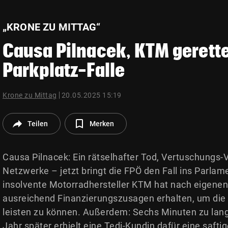
© Krone Multimedia GmbH & Co KG 2026
Muthgasse 2, 1190 Wien
„KRONE ZU MITTAG“
Causa Pilnacek, KTM gerett
Parkplatz-Falle
Krone zu Mittag
20.05.2025 15:19
Teilen
Merken
Causa Pilnacek: Ein rätselhafter Tod, Vertuschungs-
Netzwerke – jetzt bringt die FPÖ den Fall ins Parlam
insolvente Motorradhersteller KTM hat nach eigene
ausreichend Finanzierungszusagen erhalten, um die
leisten zu können. Außerdem: Sechs Minuten zu lang
Jahr später erhielt eine Tedi-Kundin dafür eine safti