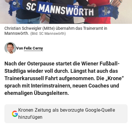
© Krone Multimedia GmbH & Co KG 2026
Muthgasse 2, 1190 Wien
Christian Schweigler (Mitte) übernahm das Traineramt in
Mannswörth.
(Bild: SC Mannswörth)
Von
Felix Cerny
Nach der Osterpause startet die Wiener Fußball-
Stadtliga wieder voll durch. Längst hat auch das
Trainerkarussell Fahrt aufgenommen. Die „Krone“
sprach mit Interimstrainern, neuen Coaches und
ehemaligen Übungsleitern.
Kronen Zeitung als bevorzugte Google-Quelle
hinzufügen