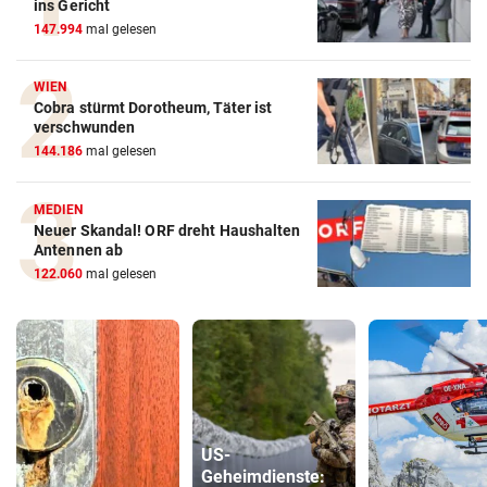
ins Gericht
147.994
mal gelesen
WIEN
Cobra stürmt Dorotheum, Täter ist
verschwunden
144.186
mal gelesen
MEDIEN
Neuer Skandal! ORF dreht Haushalten
Antennen ab
122.060
mal gelesen
US-
Geheimdienste: