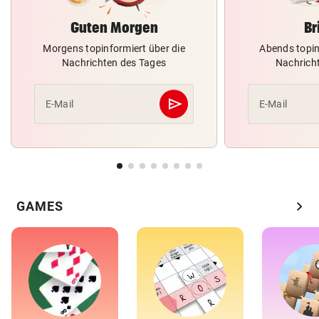
Guten Morgen
Br
Morgens topinformiert über die
Abends topin
Nachrichten des Tages
Nachrich
send
E-Mail
E-Mail
Abschicken
chevron_right
GAMES