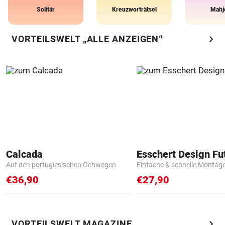
Solitär
Kreuzworträtsel
Mahj
chevron_right
VORTEILSWELT „ALLE ANZEIGEN“
Calcada
Auf den portugiesischen Gehwegen
Einfache & schnelle Montag
€36,90
€27,90
chevron_right
VORTEILSWELT MAGAZINE