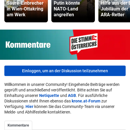
Säure-Einbrecher
Putin könnte
Hilfe aus der 
in Wien-Ottakring
NATO-Land
Jubiläum der
am Werk
angreifen
ARA-Retter
Einloggen, um an der Diskussion teilzunehmen
Willkommen in unserer Community! Eingehende Beiträge werden
geprüft und anschließend veröffentlicht. Bitte achten Sie auf
Einhaltung unserer
Netiquette
und
AGB
. Für ausführliche
Diskussionen steht Ihnen ebenso das
krone.at-Forum
zur
Verfügung.
Hier
können Sie das Community-Team via unserer
Melde- und Abhilfestelle kontaktieren.