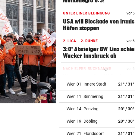
Montenegro 0:3!
UNTER EINER BEDINGUNG
vor 
USA will Blockade von irani
Häfen stoppen
2. LIGA – 2. RUNDE
vor 
3:0! Absteiger BW Linz schie
Wacker Innsbruck ab
NACH ELFER-RÜCKNAHME
vor 
Hinterseer über VAR: „Ist ei
absoluter Skandal!“
Wien 01. Innere Stadt
21° / 31°
Wien 11. Simmering
21° / 31°
WEGEN CEUTA-KRISE
vor 
Spanien kontert: Jetzt
Wien 14. Penzing
20° / 30°
Grenzkontrollen für Italien
Wien 19. Döbling
20° / 30°
SONNTAG NOCH IM KASTEN
vor 
Klubs aus Holland und Italie
Wien 21. Floridsdorf
21° / 31°