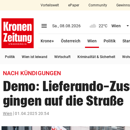
Vorteilswelt
ePaper
Community
Gewinns
close
Schließen
menu
Menü aufklappen
Sa., 08.08.2026
22°C
Wien
Abonnieren
(ausgewählt)
Krone+
Österreich
Wien
Politik
Star
account_circle
arrow_right
Anmelden
Politik
Wien ist leiwand
Wirtschaft
Kriminalität & Sicherheit
Wohn
pin_drop
arrow_right
Bundesland auswäh
Wien
NACH KÜNDIGUNGEN
bookmark
Merkliste
Demo: Lieferando-Zus
gingen auf die Straße
Suchbegriff
search
eingeben
Wien
01.04.2025 20:54