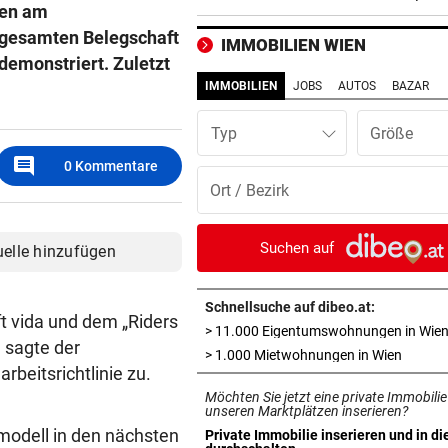
ben am
locken WAC-Goalie
 gesamten Belegschaft
IMMOBILIEN WIEN
BEI BARESI-ABSCHIED
vor 
demonstriert. Zuletzt
Brasilien-Legende schockt 
IMMOBILIEN
JOBS
AUTOS
BAZAR
mit Mallet-Finger
Typ
KIND UND PARTNER TOT
vor 
comment
0
Kommentare
Traktor-Unglück: Mutter (36
meldet sich zu Wort
STRATEGIE FEHLT
vor 
Suchen auf
uelle hinzufügen
Schutz vor Drohnen? Österr
hat keinen Plan
Schnellsuche auf dibeo.at:
t vida und dem „Riders
> 11.000 Eigentumswohnungen in Wie
LÄNDLE-KICKER SIEGEN
vor 
n sagte der
in neue
> 1.000 Mietwohnungen in Wien
3:1 nach 0:1! Altach dreht De
beitsrichtlinie zu.
gegen WSG Tirol
Möchten Sie jetzt eine private Immobilie
unseren Marktplätzen inserieren?
KRITIK AUS POLITIK
vor 
kmodell in den nächsten
Private Immobilie inserieren und in di
in neuem Tab öffnen