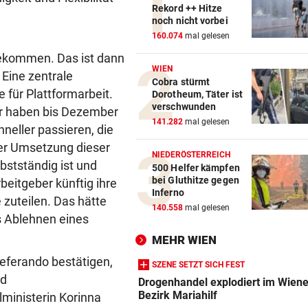
Rekord ++ Hitze
noch nicht vorbei
160.074
mal gelesen
bekommen. Das ist dann
WIEN
 Eine zentrale
Cobra stürmt
 für Plattformarbeit.
Dorotheum, Täter ist
verschwunden
er haben bis Dezember
141.282
mal gelesen
neller passieren, die
der Umsetzung dieser
NIEDERÖSTERREICH
bstständig ist und
500 Helfer kämpfen
bei Gluthitze gegen
eitgeber künftig ihre
Inferno
 zuteilen. Das hätte
140.558
mal gelesen
s Ablehnen eines
MEHR WIEN
eferando bestätigen,
SZENE SETZT SICH FEST
nd
Drogenhandel explodiert im Wiene
Bezirk Mariahilf
lministerin Korinna