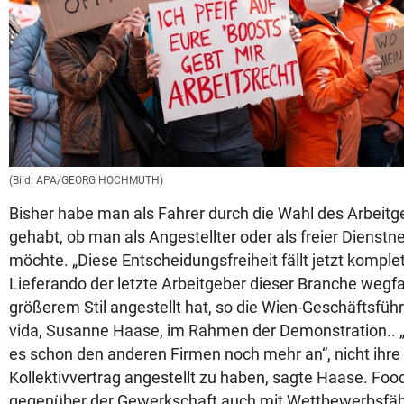
(Bild: APA/GEORG HOCHMUTH)
Bisher habe man als Fahrer durch die Wahl des Arbeitg
gehabt, ob man als Angestellter oder als freier Dienst
möchte. „Diese Entscheidungsfreiheit fällt jetzt komple
Lieferando der letzte Arbeitgeber dieser Branche wegfall
größerem Stil angestellt hat, so die Wien-Geschäftsfüh
vida, Susanne Haase, im Rahmen der Demonstration.. „
es schon den anderen Firmen noch mehr an“, nicht ihre
Kollektivvertrag angestellt zu haben, sagte Haase. Foo
gegenüber der Gewerkschaft auch mit Wettbewerbsfähigk