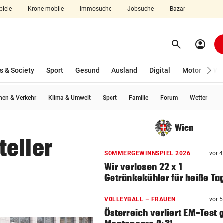
piele
Krone mobile
Immosuche
Jobsuche
Bazar
search
account_circle
Menü aufklappen
Suchen
s & Society
Sport
Gesund
Ausland
Digital
Motor
Wir
en & Verkehr
Klima & Umwelt
Sport
Familie
Forum
Wetter
len
Wien
teller
SOMMERGEWINNSPIEL 2026
vor 
Wir verlosen 22 x 1
Getränkekühler für heiße Ta
VOLLEYBALL – FRAUEN
vor 
Österreich verliert EM-Test