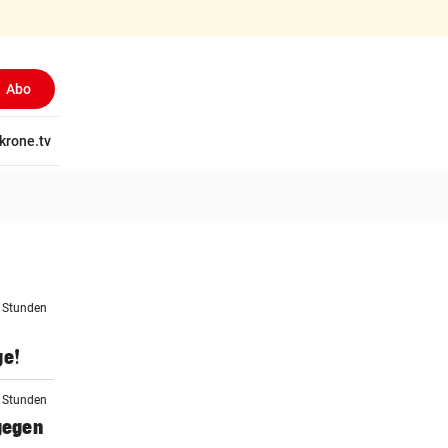
Abo
tschaft
krone.tv
Wissen
Gericht
Kolumnen
Freizeit
Reise
Ti
4 Stunden
ge!
5 Stunden
 gegen