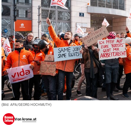
© Krone Multimedia GmbH & Co KG 2026
Muthgasse 2, 1190 Wien
(Bild: APA/GEORG HOCHMUTH)
Von
krone.at