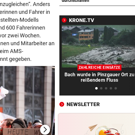
Theater stellt Planschbecke
durchschalten
nzugleichen“. Anders
300.000 Euro auf
rerinnen und Fahrer in
stellten-Modells
KRONE.TV
NACH WIEN AUF MYKONOS
vor 
und 600 Fahrerinnen
Luxus am Meer! Sabalenka
gewährt private Einblicke
 vor zwei Wochen.
nnen und Mitarbeiter an
„IHR SEID DER HAMMER!“
vor 
Beim AMS-
Feuerwehr befreite Kalb aus
nnt gegeben.
misslicher Lage
ZAHLREICHE EINSÄTZE
Bach wurde in Pinzgauer Ort zu
FUSSBALL-FANS FEIERN
vor 
reißendem Fluss
Hochgefühle dank Comebac
eines Kult-Sponsors
NEWSLETTER
LIEFERING VERLIERT
vor 
Enttäuschende Zweitliga-
Rückkehr nach Grödig
2. LIGA – 2. RUNDE
vor 