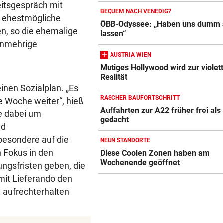
itsgespräch mit
BEQUEM NACH VENEDIG?
e ehestmögliche
ÖBB-Odyssee: „Haben uns dumm 
, so die ehemalige
lassen“
unmehrige
AUSTRIA WIEN
Mutiges Hollywood wird zur violet
Realität
inen Sozialplan. „Es
RASCHER BAUFORTSCHRITT
e Woche weiter“, hieß
Auffahrten zur A22 früher frei als
e dabei um
gedacht
nd
sbesondere auf die
NEUN STANDORTE
n Fokus in den
Diese Coolen Zonen haben am
Wochenende geöffnet
ungsfristen geben, die
mit Lieferando den
ma aufrechterhalten