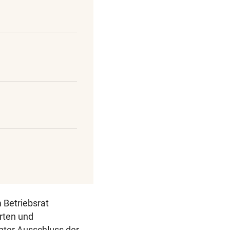
 Betriebsrat
erten und
nter Ausschluss der