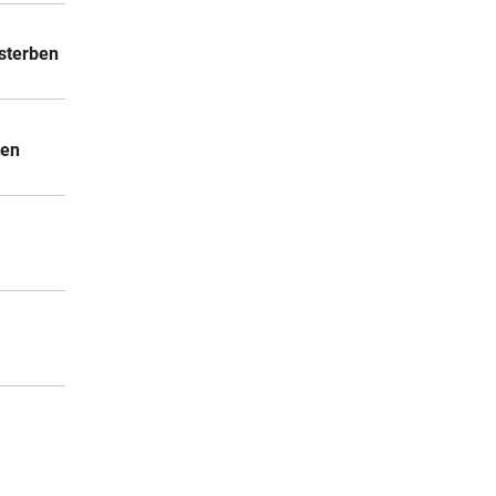
sterben
ten