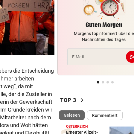
Fehlstart komplett! Nächste 
für St. Pölten
Guten Morgen
WANDERER AUSGEFLOGEN
vor 
Wieder Muren nach Unwette
Morgens topinformiert über die
Dramatik im Valser Tal
Nachrichten des Tages
IN GREENSBORO
vor 
(Bild: APA/GEORG HOCHMUTH)
se
E-Mail
Straka verpasst bei PGA-Tur
den Cut vorzeitig
ebers die Entscheidung
nehmer arbeiten
SCHRIEB WM-GESCHICHTE
vor 
tt weg“, da mit
Bayern kassiert Millionen – 
Transfer-Clou
e, der die Zusteller in
chevron_right
TOP 3
rerin der Gewerkschaft
Im Grunde kreiden wir
(ausgewählt)
Gelesen
Kommentiert
 Mitarbeiter nach dem
dora und Wolt hätten
ÖSTERREICH
eit und Flexibilität
Erneuter Allzeit-