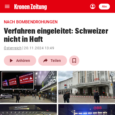
menu
account_circle
Navigation
Anmelden
Abo
close
Schließen
ein-/ausklappen
NACH BOMBENDROHUNGEN
Abonnieren
Verfahren eingeleitet: Schweizer
nicht in Haft
account_circle
arrow_right
Anmelden
Österreich
20.11.2024 13:49
pin_drop
arrow_right
Bundesland auswäh
Wien
play_arrow
Anhören
Teilen
bookmark
Merkliste
Suchbegriff
search
eingeben