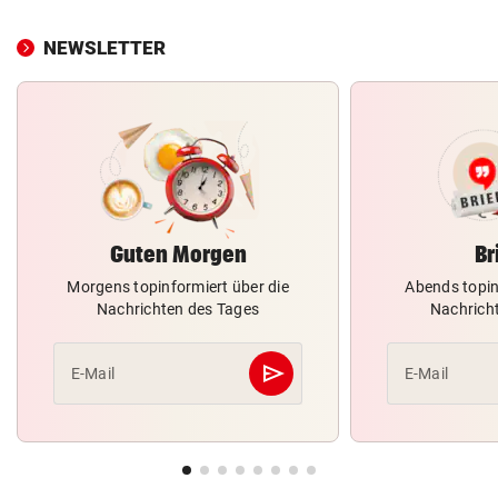
NEWSLETTER
Guten Morgen
Br
Morgens topinformiert über die
Abends topin
Nachrichten des Tages
Nachrich
send
E-Mail
E-Mail
Abschicken