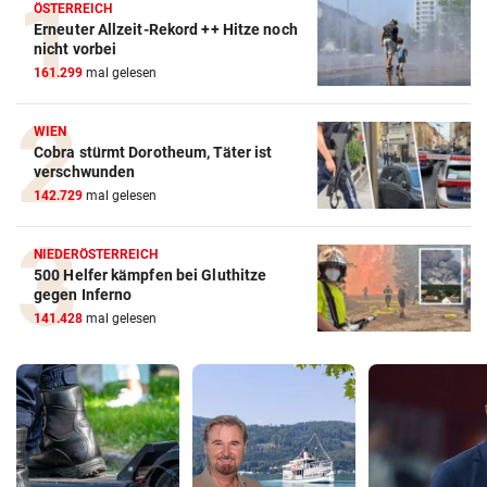
ÖSTERREICH
Erneuter Allzeit-Rekord ++ Hitze noch
nicht vorbei
161.299
mal gelesen
WIEN
Cobra stürmt Dorotheum, Täter ist
verschwunden
142.729
mal gelesen
NIEDERÖSTERREICH
500 Helfer kämpfen bei Gluthitze
gegen Inferno
141.428
mal gelesen