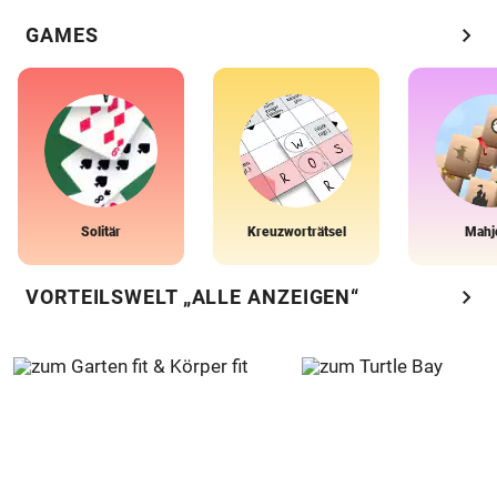
chevron_right
GAMES
Solitär
Kreuzworträtsel
Mahj
chevron_right
VORTEILSWELT „ALLE ANZEIGEN“