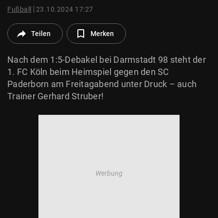
© Krone Multimedia GmbH & Co KG 2026
Fußball
23.10.2024 17:27
Muthgasse 2, 1190 Wien
Teilen
Merken
Nach dem 1:5-Debakel bei Darmstadt 98 steht der
1. FC Köln beim Heimspiel gegen den SC
Paderborn am Freitagabend unter Druck – auch
Trainer Gerhard Struber!