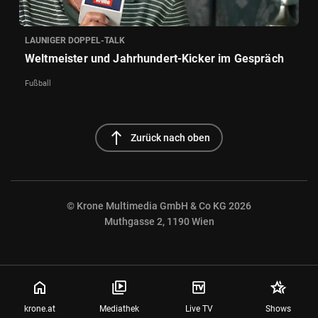
LAUNIGER DOPPEL-TALK
Weltmeister und Jahrhundert-Kicker im Gespräch
Fußball
north
Zurück nach oben
© Krone Multimedia GmbH & Co KG 2026
Muthgasse 2, 1190 Wien
NaN%
krone.at
Mediathek
Live TV
Shows