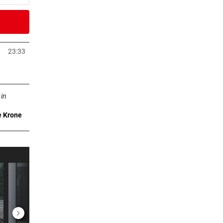
4 Stunden
Fans
23:33
neuem Tab öffnen
4 Stunden
n neuem Tab öffnen
)
 in
e Krone
4 Stunden
eich
4 Stunden
rby
5 Stunden