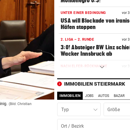
Montenegro 0:3!
UNTER EINER BEDINGUNG
vor 
USA will Blockade von irani
Häfen stoppen
2. LIGA – 2. RUNDE
vor 
3:0! Absteiger BW Linz schie
Wacker Innsbruck ab
NACH ELFER-RÜCKNAHME
vor 
Hinterseer über VAR: „Ist ei
absoluter Skandal!“
IMMOBILIEN STEIERMARK
WEGEN CEUTA-KRISE
vor 
IMMOBILIEN
JOBS
AUTOS
BAZAR
Spanien kontert: Jetzt
inig.
(Bild: Christian
Grenzkontrollen für Italien
Typ
SONNTAG NOCH IM KASTEN
vor 
Klubs aus Holland und Italie