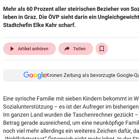
Mehr als 60 Prozent aller steirischen Bezieher von So
leben in Graz. Die ÖVP sieht darin ein Ungleichgewicht
Stadtchefin Elke Kahr scharf.
play_arrow
Artikel anhören
Teilen
Kronen Zeitung als bevorzugte Google-Q
Eine syrische Familie mit sieben Kindern bekommt in W
Sozialunterstützung – es ist der Aufreger im bisherige
Im ganzen Land wurden die Taschenrechner gezückt – fü
Betrag gerade ausreichend, um eine neunköpfige Famili
noch viel mehr allerdings ein weiteres Zeichen dafür, d
„Wohlfahrtsstaat“ Österreich nicht mehr lohnt. In der S