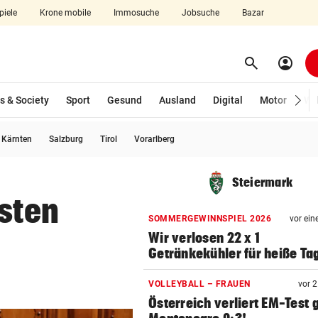
piele
Krone mobile
Immosuche
Jobsuche
Bazar
search
account_circle
Menü aufklappen
Suchen
s & Society
Sport
Gesund
Ausland
Digital
Motor
Wir
usgewählt)
Kärnten
Salzburg
Tirol
Vorarlberg
len
Steiermark
gsten
SOMMERGEWINNSPIEL 2026
vor ein
Wir verlosen 22 x 1
Getränkekühler für heiße Ta
VOLLEYBALL – FRAUEN
vor 
Österreich verliert EM-Test