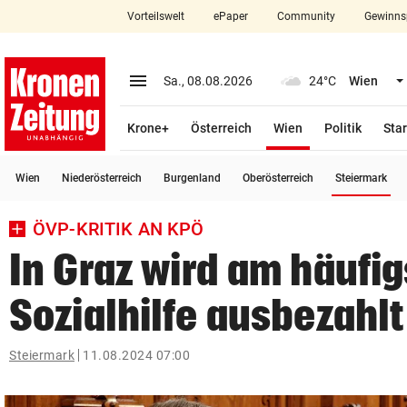
Vorteilswelt
ePaper
Community
Gewinns
close
Schließen
menu
Menü aufklappen
Sa., 08.08.2026
24°C
Wien
Abonnieren
(ausgewählt)
Krone+
Österreich
Wien
Politik
Star
account_circle
arrow_right
Anmelden
(a
Wien
Niederösterreich
Burgenland
Oberösterreich
Steiermark
pin_drop
arrow_right
Bundesland auswäh
Wien
ÖVP-KRITIK AN KPÖ
bookmark
Merkliste
In Graz wird am häufi
Sozialhilfe ausbezahlt
Suchbegriff
search
eingeben
Steiermark
11.08.2024 07:00