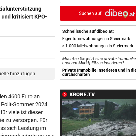
locken WAC-Goalie
zialunterstützung
Suchen auf
 und kritisiert KPÖ-
BEI BARESI-ABSCHIED
vor 
Brasilien-Legende schockt 
mit Mallet-Finger
Schnellsuche auf dibeo.at:
in 
Eigentumswohnungen in Steiermark
KIND UND PARTNER TOT
vor 
i
> 1.000 Mietwohnungen in Steiermark
Traktor-Unglück: Mutter (36
Möchten Sie jetzt eine private Immobilie
meldet sich zu Wort
unseren Marktplätzen inserieren?
Private Immobilie inserieren und in di
uelle hinzufügen
STRATEGIE FEHLT
vor 
in neuem Tab öffnen
durchschalten
Schutz vor Drohnen? Österr
hat keinen Plan
KRONE.TV
ien 4600 Euro an
LÄNDLE-KICKER SIEGEN
vor 
n Polit-Sommer 2024.
3:1 nach 0:1! Altach dreht De
r viele ist dieser
gegen WSG Tirol
e zu versorgen. Für
ass sich Leistung im
KRITIK AUS POLITIK
vor 
teiermark würde es, wie