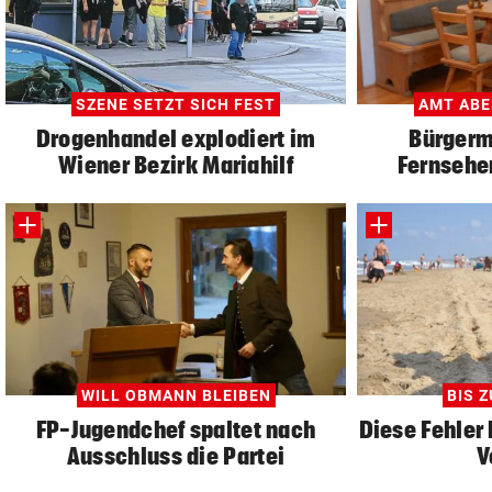
SZENE SETZT SICH FEST
AMT ABE
Drogenhandel explodiert im
Bürgerm
Wiener Bezirk Mariahilf
Fernsehen
WILL OBMANN BLEIBEN
BIS Z
FP-Jugendchef spaltet nach
Diese Fehler 
Ausschluss die Partei
V