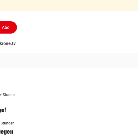
Abo
tschaft
krone.tv
Wissen
Gericht
Kolumnen
Freizeit
Reise
Ti
er Stunde
ge!
2 Stunden
 gegen