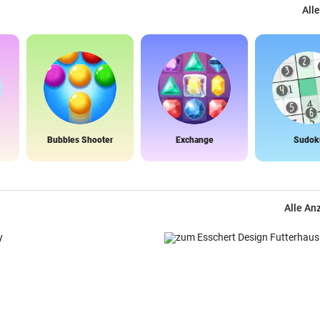
Alle
Bubbles Shooter
Exchange
Sudok
Alle An