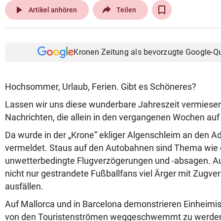
play_arrow
Artikel anhören
Teilen
Kronen Zeitung als bevorzugte Google-Q
Hochsommer, Urlaub, Ferien. Gibt es Schöneres?
Lassen wir uns diese wunderbare Jahreszeit vermiesen 
Nachrichten, die allein in den vergangenen Wochen auf
Da wurde in der „Krone“ ekliger Algenschleim an den A
vermeldet. Staus auf den Autobahnen sind Thema wie 
unwetterbedingte Flugverzögerungen und -absagen. A
nicht nur gestrandete Fußballfans viel Ärger mit Zugve
ausfällen.
Auf Mallorca und in Barcelona demonstrieren Einheimisc
von den Touristenströmen weggeschwemmt zu werden