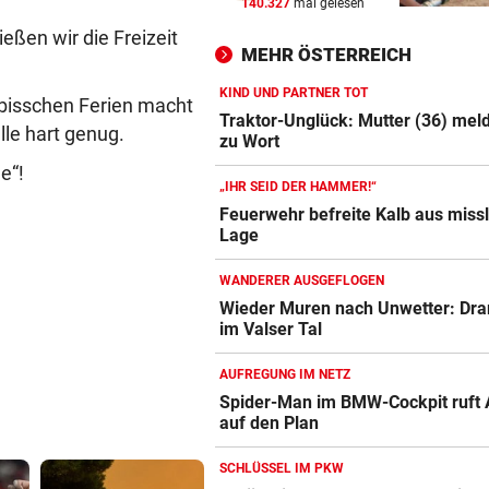
140.327
mal gelesen
IN GREENSBORO
vor 
eßen wir die Freizeit
Straka verpasst bei PGA-Tur
MEHR ÖSTERREICH
den Cut vorzeitig
KIND UND PARTNER TOT
 bisschen Ferien macht
SCHRIEB WM-GESCHICHTE
vor 
Traktor-Unglück: Mutter (36) meld
lle hart genug.
Bayern kassiert Millionen – 
zu Wort
Transfer-Clou
e“!
„IHR SEID DER HAMMER!“
AUFREGUNG IM NETZ
vor 
Feuerwehr befreite Kalb aus missl
Lage
Spider-Man im BMW-Cockpit
Anwalt auf den Plan
WANDERER AUSGEFLOGEN
Wieder Muren nach Unwetter: Dra
im Valser Tal
AUFREGUNG IM NETZ
Spider-Man im BMW-Cockpit ruft 
auf den Plan
SCHLÜSSEL IM PKW