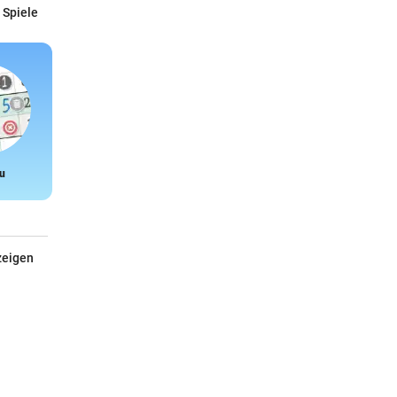
 Spiele
u
Snake
zeigen