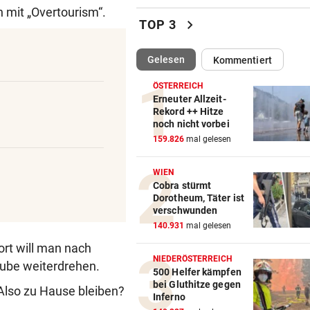
n mit „Overtourism“.
Feuerwehr befreite Kalb aus
chevron_right
TOP 3
misslicher Lage
(ausgewählt)
Gelesen
Kommentiert
FUSSBALL-FANS FEIERN
vor 
Hochgefühle dank Comebac
ÖSTERREICH
eines Kult-Sponsors
Erneuter Allzeit-
Rekord ++ Hitze
noch nicht vorbei
LIEFERING VERLIERT
vor 
159.826
mal gelesen
Enttäuschende Zweitliga-
Rückkehr nach Grödig
WIEN
Cobra stürmt
2. LIGA – 2. RUNDE
vor 
Dorotheum, Täter ist
Fehlstart komplett! Nächste 
verschwunden
für St. Pölten
140.931
mal gelesen
ort will man nach
WANDERER AUSGEFLOGEN
vor 
NIEDERÖSTERREICH
aube weiterdrehen.
Wieder Muren nach Unwette
500 Helfer kämpfen
bei Gluthitze gegen
Dramatik im Valser Tal
Also zu Hause bleiben?
Inferno