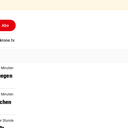
Abo
tschaft
krone.tv
Wissen
Gericht
Kolumnen
Freizeit
Reise
Ti
7 Minuten
 gegen
1 Minuten
schen
er Stunde