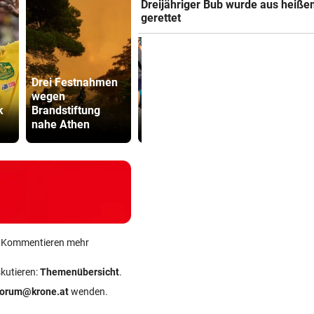
Dreijähriger Bub wurde aus heiße
gerettet
Drei Festnahmen
wegen
ÖBB-Odyssee:
Sager wirkt
k
Brandstiftung
„Haben uns dumm
Mütter-Auf
nahe Athen
sterben lassen“
gegen Kanz
ein Kommentieren mehr
skutieren:
Themenübersicht
.
forum@krone.at
wenden.