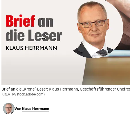
© Krone Multimedia GmbH & Co KG 2026
Muthgasse 2, 1190 Wien
Brief an die „Krone“-Leser: Klaus Herrmann, Geschäftsführender Chefre
KREATIV/stock.adobe.com)
Von
Klaus Herrmann