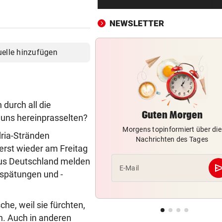
Traktor-Unglück: Mutter (36
meldet sich zu Wort
NEWSLETTER
STRATEGIE FEHLT
vor 
Schutz vor Drohnen? Österr
uelle hinzufügen
hat keinen Plan
LÄNDLE-KICKER SIEGEN
vor 
3:1 nach 0:1! Altach dreht De
durch all die
gegen WSG Tirol
Guten Morgen
 uns hereinprasselten?
Morgens topinformiert über die
KRITIK AUS POLITIK
vor 
dria-Stränden
Nachrichten des Tages
Theater stellt Planschbecke
erst wieder am Freitag
300.000 Euro auf
us Deutschland melden
se
E-Mail
rspätungen und -
NACH WIEN AUF MYKONOS
vor 
Luxus am Meer! Sabalenka
gewährt private Einblicke
he, weil sie fürchten,
. Auch in anderen
„IHR SEID DER HAMMER!“
vor 