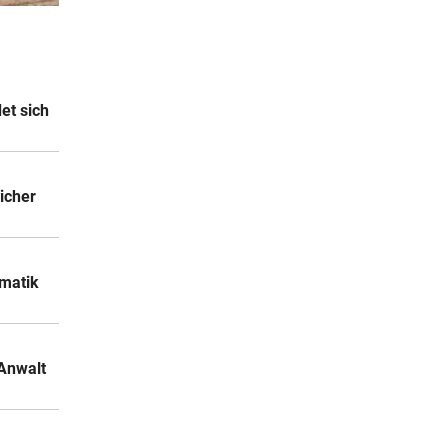
3 Stunden
nier
4 Stunden
et sich
dank
4 Stunden
icher
 ruft
matik
Anwalt