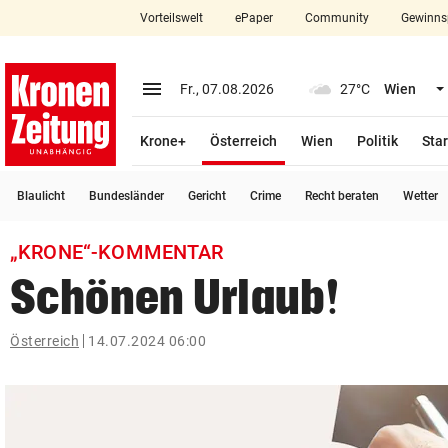
Vorteilswelt
ePaper
Community
Gewinns
close
Schließen
menu
Menü aufklappen
Fr., 07.08.2026
27°C
Wien
Abonnieren
(ausgewählt)
Krone+
Österreich
Wien
Politik
Star
account_circle
arrow_right
Anmelden
Blaulicht
Bundesländer
Gericht
Crime
Recht beraten
Wetter
pin_drop
arrow_right
Bundesland auswäh
Wien
„KRONE“-KOMMENTAR
bookmark
Merkliste
Schönen Urlaub!
Suchbegriff
Österreich
14.07.2024 06:00
search
eingeben