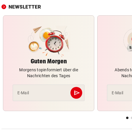
NEWSLETTER
Guten Morgen
Morgens topinformiert über die
Abends t
Nachrichten des Tages
Nachr
send
E-Mail
E-Mail
Abschicken