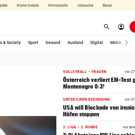
piele
Krone mobile
Immosuche
Jobsuche
Bazar
search
account_circle
Menü aufklappen
Suchen
s & Society
Sport
Gesund
Ausland
Digital
Motor
Wir
len
VOLLEYBALL – FRAUEN
vor 2
Österreich verliert EM-Test
Montenegro 0:3!
UNTER EINER BEDINGUNG
vor 3
USA will Blockade von irani
Häfen stoppen
2. LIGA – 2. RUNDE
vor ein