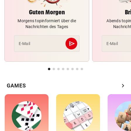
Guten Morgen
Br
Morgens topinformiert über die
Abends topin
Nachrichten des Tages
Nachrich
send
E-Mail
E-Mail
Abschicken
chevron_right
GAMES