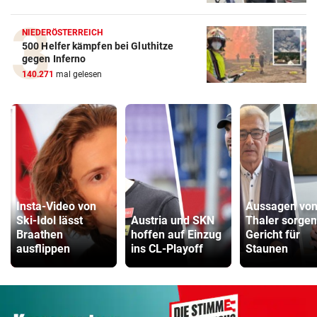
NIEDERÖSTERREICH
500 Helfer kämpfen bei Gluthitze
gegen Inferno
140.271
mal gelesen
Insta-Video von
Aussagen vo
Ski-Idol lässt
Austria und SKN
Thaler sorgen
Braathen
hoffen auf Einzug
Gericht für
ausflippen
ins CL-Playoff
Staunen