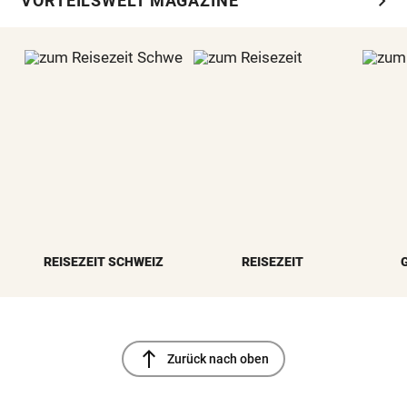
chevron_right
VORTEILSWELT MAGAZINE
REISEZEIT SCHWEIZ
REISEZEIT
north
Zurück nach oben