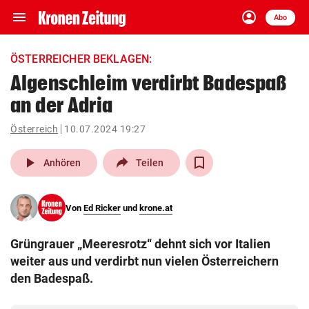
menu
account_circle
Navigation
Anmelden
Abo
close
Schließen
ein-/ausklappen
ÖSTERREICHER BEKLAGEN:
Abonnieren
Algenschleim verdirbt Badespaß
an der Adria
account_circle
arrow_right
Anmelden
Österreich
10.07.2024 19:27
pin_drop
arrow_right
Bundesland auswäh
Wien
play_arrow
Anhören
Teilen
bookmark
Merkliste
Von
Ed Ricker
und
krone.at
Suchbegriff
search
Grüngrauer „Meeresrotz“ dehnt sich vor Italien
eingeben
weiter aus und verdirbt nun vielen Österreichern
den Badespaß.