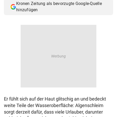
Kronen Zeitung als bevorzugte Google-Quelle
© Krone Multimedia GmbH & Co KG 2026
hinzufügen
Muthgasse 2, 1190 Wien
Er fühlt sich auf der Haut glitschig an und bedeckt
weite Teile der Wasseroberfläche: Algenschleim
sorgt derzeit dafür, dass viele Urlauber, darunter