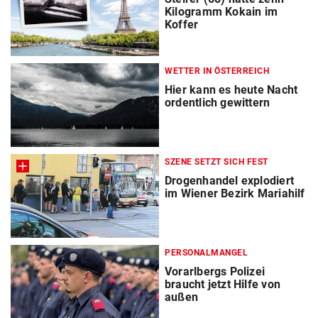
Kilogramm Kokain im
Koffer
WETTER IN ÖSTERREICH
Hier kann es heute Nacht
ordentlich gewittern
SZENE SETZT SICH FEST
Drogenhandel explodiert
im Wiener Bezirk Mariahilf
PERSONALMANGEL
Vorarlbergs Polizei
braucht jetzt Hilfe von
außen