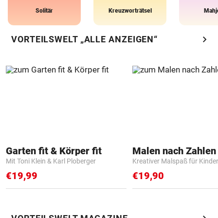
Solitär
Kreuzworträtsel
Mahj
chevron_right
VORTEILSWELT „ALLE ANZEIGEN“
Garten fit & Körper fit
Mit Toni Klein & Karl Ploberger
Kreativer Malspaß für Kinde
€19,99
€19,90