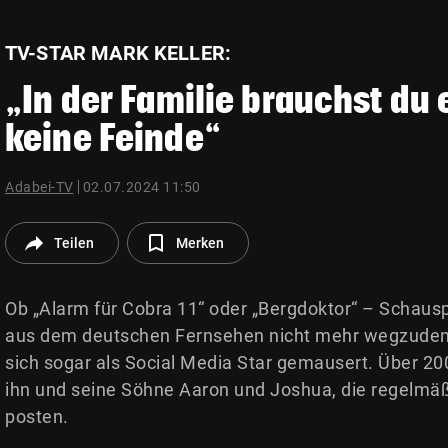
© Krone Multimedia GmbH & Co KG 2026
Muthgasse 2, 1190 Wien
TV-STAR MARK KELLER:
„In der Familie brauchst du 
keine Feinde“
Adabei-TV
02.07.2024 11:50
Teilen
Merken
Ob „Alarm für Cobra 11“ oder „Bergdoktor“ – Schauspi
aus dem deutschen Fernsehen nicht mehr wegzudenke
sich sogar als Social Media Star gemausert. Über 20
ihn und seine Söhne Aaron und Joshua, die regelmäß
posten.