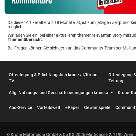
Da dieser Artikel älter als 18 Monate ist, ist zum jetzigen Zeitpunkt
möglich.
Wir laden Sie ein, bei einer aktuelleren themenrelevanten Story mitzud
Themenübersicht
.
Bei Fragen können Sie sich gern an das Community-Team per Mail a
Offenlegung & Pflichtangaben krone.at/Krone
Offenlegung 
TV
Zeitung
Allg. Nutzungs- und Geschäftsbedingungen krone.at
Krone-Ko
Abo-Service
Vorteilswelt
ePaper
Gewinnspiele
Communit
© Krone Multimedia GmbH & Co KG 2026 Muthgasse 2, 1190 Wien