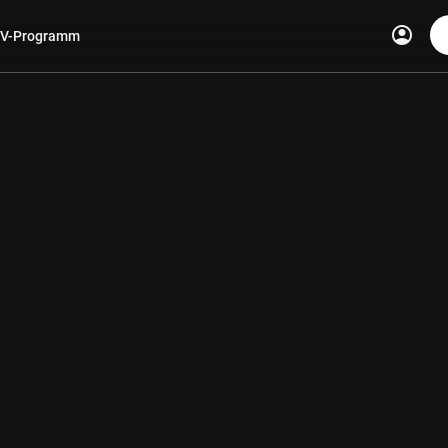
account_circle
V-Programm
len