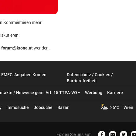
 kein Kommentieren mehr
iskutieren:
n
forum@krone.at
wenden.
& EMFG-Angaben Kronen
Datenschutz / Cookies /
Barrierefreiheit
ntakte / Hinweise gem. Art. 15 TTPA-VO
Werbung
Karriere
y
Immosuche
Jobsuche
Bazar
26°C
Wien
Folgen Sie uns auf