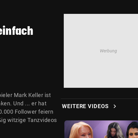
einfach
eler Mark Keller ist
n. Und ... er hat
chevron_right
WEITERE VIDEOS
0.000 Follower feiern
ig witzige Tanzvideos