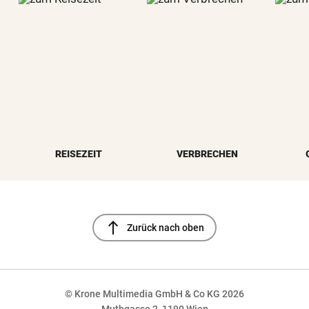
REISEZEIT
VERBRECHEN
north
Zurück nach oben
© Krone Multimedia GmbH & Co KG 2026
Muthgasse 2, 1190 Wien