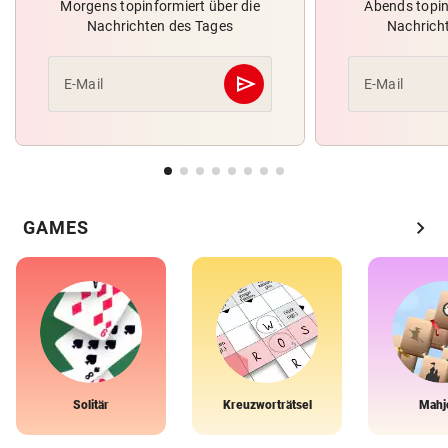
Morgens topinformiert über die
Abends topin
Nachrichten des Tages
Nachrich
send
E-Mail
E-Mail
Abschicken
chevron_right
GAMES
Solitär
Kreuzworträtsel
Mahj