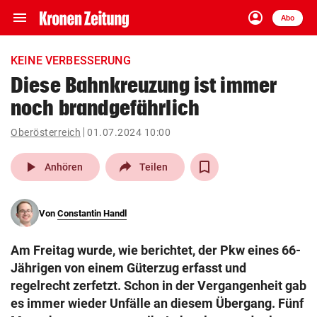
menu
account_circle
Navigation
Anmelden
Abo
close
Schließen
ein-/ausklappen
KEINE VERBESSERUNG
Abonnieren
Diese Bahnkreuzung ist immer
noch brandgefährlich
account_circle
arrow_right
Anmelden
Oberösterreich
01.07.2024 10:00
pin_drop
arrow_right
Bundesland auswäh
Wien
play_arrow
Anhören
Teilen
bookmark
Merkliste
Von
Constantin Handl
Suchbegriff
search
Am Freitag wurde, wie berichtet, der Pkw eines 66-
eingeben
Jährigen von einem Güterzug erfasst und
regelrecht zerfetzt. Schon in der Vergangenheit gab
es immer wieder Unfälle an diesem Übergang. Fünf