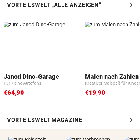
chevron_right
VORTEILSWELT „ALLE ANZEIGEN“
Janod Dino-Garage
Für kleine Autofans
Kreativer Malspaß für Kinde
€64,90
€19,90
chevron_right
VORTEILSWELT MAGAZINE