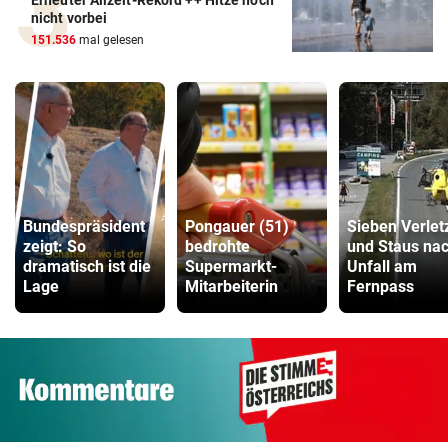
Erneuter Allzeit-Rekord ++ Hitze noch
nicht vorbei
151.536
mal gelesen
Bundespräsident
Pongauer (51)
Sieben Verlet
zeigt: So
bedrohte
und Staus na
dramatisch ist die
Supermarkt-
Unfall am
Lage
Mitarbeiterin
Fernpass