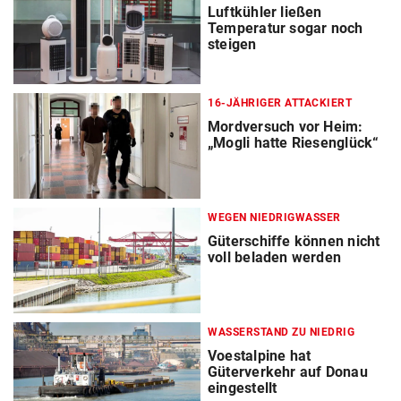
Luftkühler ließen
Temperatur sogar noch
steigen
16-JÄHRIGER ATTACKIERT
Mordversuch vor Heim:
„Mogli hatte Riesenglück“
WEGEN NIEDRIGWASSER
Güterschiffe können nicht
voll beladen werden
WASSERSTAND ZU NIEDRIG
Voestalpine hat
Güterverkehr auf Donau
eingestellt