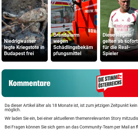
Brandalarm
Diese Regeln
Niedrigwasser
wegen
gelten ab sofort
legte Kriegstote in
Schädlingsbekäm
für die Real-
Budapest frei
pfungsmittel
Spieler
Da dieser Artikel älter als 18 Monate ist, ist zum jetzigen Zeitpunkt k
möglich.
Wir laden Sie ein, bei einer aktuelleren themenrelevanten Story mitzudi
Bei Fragen können Sie sich gern an das Community-Team per Mail an