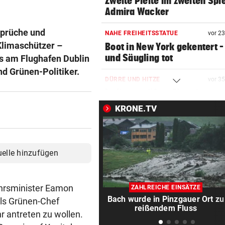
Zweite Pleite im zweiten Spie
Admira Wacker
Sprüche und
NAHE FREIHEITSSTATUE
vor 2
limaschützer –
Boot in New York gekentert –
und Säugling tot
rs am Flughafen Dublin
nd Grünen-Politiker.
DÜRRE UND HITZE
vor 3
Italiens größter Fluss ist nu
ein Rinnsal
KRONE.TV
AUF MARIAHILFER STRASSE
vor 4
Mann mit Stanleymesser ins
Gesicht gestochen
uelle hinzufügen
DFB-PROFI PACKT AUS:
vor ein
Nagelsmann? „Wie das 3 Jah
ehrsminister Eamon
ZAHLREICHE EINSÄTZE
abgelaufen ist …“
Bach wurde in Pinzgauer Ort zu
als Grünen-Chef
reißendem Fluss
 antreten zu wollen.
„WUNDER IM ANMARSCH“
vor ein