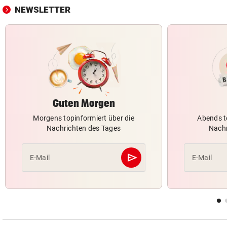
NEWSLETTER
Guten Morgen
Morgens topinformiert über die
Abends t
Nachrichten des Tages
Nachr
send
E-Mail
E-Mail
Abschicken