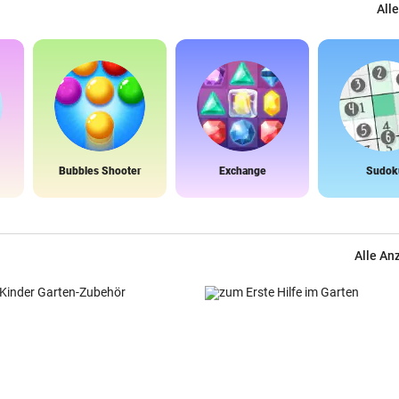
Alle
Bubbles Shooter
Exchange
Sudok
Alle An