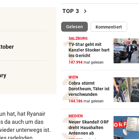
Säure-Einbrecher in Wien-
chevron_right
TOP 3
Ottakring am Werk
(ausgewählt)
Gelesen
Kommentiert
ALLE TITEL WEG, ABER:
vor 
Ex-Prinz Andrew soll royales
SALZBURG
Begräbnis erhalten
TV-Star geht mit
ktober
Kanzler Stocker hart
ins Gericht
NACH „KRONE“-BERICHT
vor 
147.994
mal gelesen
ORF beruhigt: „Meiste mehr 
einen Empfangsweg“
ary
WIEN
Cobra stürmt
DEUTLICHE WORTE
vor 
Dorotheum, Täter ist
„Katastrophal“: Benatia rec
verschwunden
mit Ex-Klub ab
144.186
mal gelesen
n hat, hat Ryanair
WAREN ES JÄGER?
vor 
MEDIEN
 es da auch um das
Frau entdeckte Einschussloc
Neuer Skandal! ORF
dreht Haushalten
ihrem Auto
ieder unterwegs ist.
Antennen ab
des radelnden