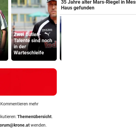
35 Jahre alter Mars-Riegel in Mes
Haus gefunden
Zwei Bullen-
Sabalenka und
Talente sind noch
Pegula in Toronto
Drohung: 3
in der
früh
Besucher 
Warteschleife
ausgeschieden
Festival ve
ein Kommentieren mehr
skutieren:
Themenübersicht
.
forum@krone.at
wenden.