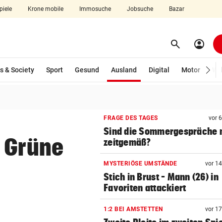
piele
Krone mobile
Immosuche
Jobsuche
Bazar
search
account_circle
Menü aufklappen
Suchen
(ausgewählt)
s & Society
Sport
Gesund
Ausland
Digital
Motor
Wir
len
FRAGE DES TAGES
vor 
Sind die Sommergespräche 
n Grüne
zeitgemäß?
MYSTERIÖSE UMSTÄNDE
vor 1
Stich in Brust – Mann (26) in
Favoriten attackiert
1:2 BEI AMSTETTEN
vor 1