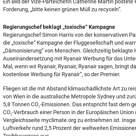
Ein Bild der Vize-Parteichefin Catherine Martin postete 
Forderung, „bitte keinen grünen Müll zu recyceln“.
Regierungschef beklagt „toxische“ Kampagne
Regierungschef Simon Harris von der konservativen Par
die „toxische“ Kampagne der Fluggesellschaft und warn
„Dämonisierung“ von Menschen. Gleichzeitig beklagte H
Auseinandersetzung mit Ryanair Werbung für das Unte
Mal, wenn wir Ryanair, Ryanair, Ryanair sagen, bringt 
kostenlose Werbung für Ryanair“, so der Premier.
Fliegen ist die mit Abstand klimaschädlichste Art zu re
von Wien in die australische Metropole Sydney und zurü
5,8 Tonnen CO₂-Emissionen. Das entspricht fast dem g
CO₂-Verbrauch einer Person in der Europäischen Union 
Vergleichsseite myclimate.org zu entnehmen ist. Insg
Luftverkehr rund 2,5 Prozent der weltweiten Emissione
Treibhausgase aus.