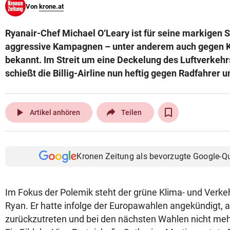
Von
krone.at
© Krone Multimedia GmbH & Co KG 2026
Muthgasse 2, 1190 Wien
Ryanair-Chef Michael O‘Leary ist für seine markigen 
aggressive Kampagnen – unter anderem auch gegen K
bekannt. Im Streit um eine Deckelung des Luftverkeh
schießt die Billig-Airline nun heftig gegen Radfahrer u
play_arrow
Artikel anhören
Teilen
Kronen Zeitung als bevorzugte Google-Q
Im Fokus der Polemik steht der grüne Klima- und Verk
Ryan. Er hatte infolge der Europawahlen angekündigt, 
zurückzutreten und bei den nächsten Wahlen nicht mehr