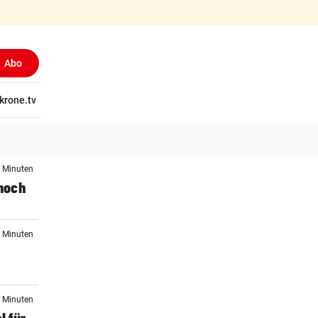
Abo
tschaft
krone.tv
Wissen
Gericht
Kolumnen
Freizeit
Reise
Ti
6 Minuten
noch
4 Minuten
7 Minuten