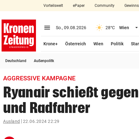
Vorteilswelt
ePaper
Community
Gewinns
close
Schließen
menu
Menü aufklappen
So., 09.08.2026
28°C
Wien
Abonnieren
Krone+
Österreich
Wien
Politik
Star
account_circle
arrow_right
Anmelden
Deutschland
Außenpolitk
pin_drop
arrow_right
Bundesland auswäh
Wien
AGGRESSIVE KAMPAGNE
bookmark
Merkliste
Ryanair schießt gege
und Radfahrer
Suchbegriff
search
eingeben
Ausland
22.06.2024 22:29