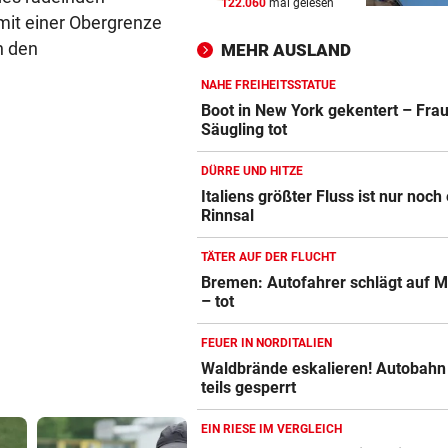
122.060
mal gelesen
JEDE 5. IST GEFÄHRDET
vor 
mit einer Obergrenze
Armut: Kindererziehung kost
n den
MEHR AUSLAND
Frauen die Pension
NAHE FREIHEITSSTATUE
MIT DROGEN IM GEPÄCK
vor 
Boot in New York gekentert – Fra
Mädchen (8) von E-Scooter-
Säugling tot
Fahrer niedergerast
DÜRRE UND HITZE
BEI FLUCHTVERSUCH
vor 
Italiens größter Fluss ist nur noch 
Rinnsal
Polizisten von Motorradfahre
mitgeschleift
TÄTER AUF DER FLUCHT
Bremen: Autofahrer schlägt auf M
– tot
FEUER IN NORDITALIEN
Waldbrände eskalieren! Autobahn
teils gesperrt
EIN RIESE IM VERGLEICH