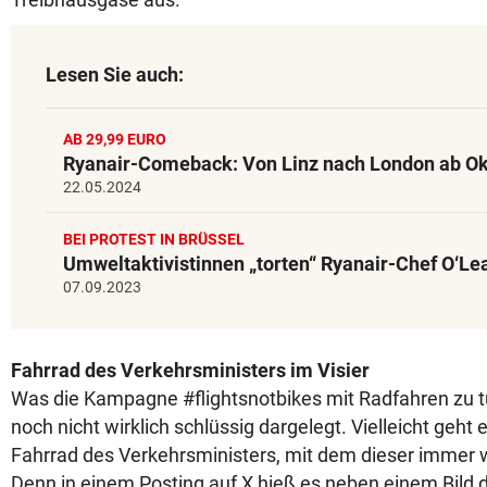
Lesen Sie auch:
AB 29,99 EURO
Ryanair-Comeback: Von Linz nach London ab O
22.05.2024
BEI PROTEST IN BRÜSSEL
Umweltaktivistinnen „torten“ Ryanair-Chef O‘Le
07.09.2023
Fahrrad des Verkehrsministers im Visier
Was die Kampagne #flightsnotbikes mit Radfahren zu tu
noch nicht wirklich schlüssig dargelegt. Vielleicht geht
Fahrrad des Verkehrsministers, mit dem dieser immer w
Denn in einem Posting auf X hieß es neben einem Bild 