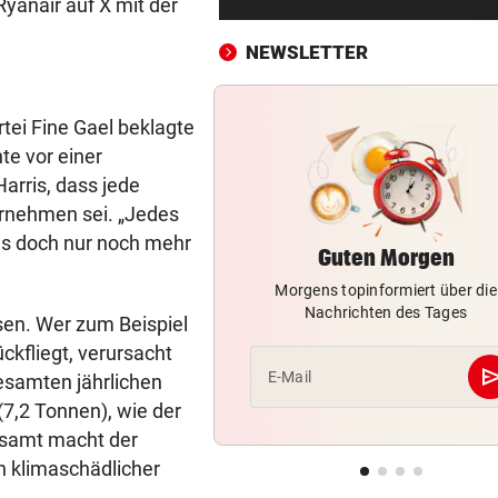
Ryanair auf X mit der
Ö3-Star Gabi Hiller teilt
zuckersüße Baby-News
NEWSLETTER
42 FLORIANI IM EINSATZ
vor ein
Schwammerlsucher in steil
tei Fine Gael beklagte
Gelände gestürzt
te vor einer
arris, dass jede
NACH ANSTURM AUF CEUTA
vor ein
rnehmen sei. „Jedes
Streit zwischen Rom und Mad
das doch nur noch mehr
Brunner vermittelt
Guten Morgen
Morgens topinformiert über die
ZUR LAGE DER PARTEIEN
vor ein
Nachrichten des Tages
FPÖ immer stärker, zieht je
isen. Wer zum Beispiel
die ÖVP-Reißleine?
ckfliegt, verursacht
se
E-Mail
esamten jährlichen
AM HEIMWEG
vor ein
(7,2 Tonnen), wie der
Fußgänger getötet: Lenker
esamt macht der
flüchtet nach Unfall
n klimaschädlicher
SERIE GEHT WEITER
vor ein