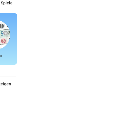
 Spiele
u
Snake
zeigen