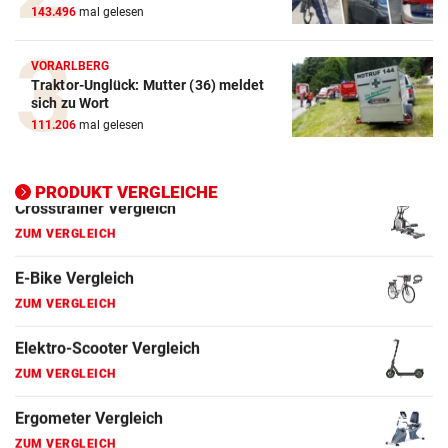
143.496
mal gelesen
E-Bike Vergleich
ZUM VERGLEICH
VORARLBERG
Traktor-Unglück: Mutter (36) meldet
sich zu Wort
Elektro-Scooter Vergleich
111.206
mal gelesen
ZUM VERGLEICH
Ergometer Vergleich
PRODUKT VERGLEICHE
ZUM VERGLEICH
Fahrrad Test
ZUM VERGLEICH
Fahrradanhänger Vergleich
ZUM VERGLEICH
Faszienrolle Vergleich
ZUM VERGLEICH