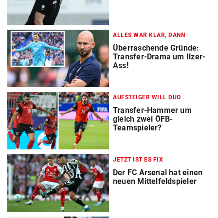
ALLES WAR KLAR, DANN
Überraschende Gründe:
Transfer-Drama um Ilzer-
Ass!
AUFSTEIGER WILL DUO
Transfer-Hammer um
gleich zwei ÖFB-
Teamspieler?
JETZT IST ES FIX
Der FC Arsenal hat einen
neuen Mittelfeldspieler