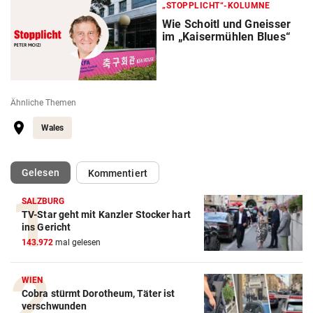
„STOPPLICHT“-KOLUMNE
Wie Schoitl und Gneisser
im „Kaisermühlen Blues“
Ähnliche Themen
Wales
(ausgewählt)
Gelesen
Kommentiert
SALZBURG
TV-Star geht mit Kanzler Stocker hart
ins Gericht
Action-Cam Vergleich
143.972
mal gelesen
ZUM VERGLEICH
WIEN
Crosstrainer Vergleich
Cobra stürmt Dorotheum, Täter ist
verschwunden
ZUM VERGLEICH