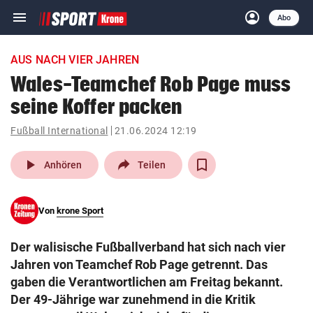
menu
account_circle
Navigation
Anmelden
Abo
close
Schließen
ein-/ausklappen
AUS NACH VIER JAHREN
Abonnieren
Wales-Teamchef Rob Page muss
seine Koffer packen
account_circle
arrow_right
Anmelden
Fußball International
21.06.2024 12:19
pin_drop
arrow_right
Bundesland auswäh
Wien
play_arrow
Anhören
Teilen
bookmark
Merkliste
Von
krone Sport
Suchbegriff
search
Der walisische Fußballverband hat sich nach vier
eingeben
Jahren von Teamchef Rob Page getrennt. Das
gaben die Verantwortlichen am Freitag bekannt.
Der 49-Jährige war zunehmend in die Kritik