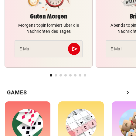
Guten Morgen
Br
Morgens topinformiert über die
Abends topin
Nachrichten des Tages
Nachrich
send
E-Mail
E-Mail
Abschicken
chevron_right
GAMES