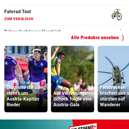
Hoverboard Vergleich
ZUM VERGLEICH
Kinderfahrrad Vergleich
ZUM VERGLEICH
Alle Produkte ansehen
Diagnose da! So
Felsbrocken
steht‘s um
Auf Verletzungs-
brachen aus 
Austria-Kapitän
Schock folgte eine
stürzten auf
Rieder
Austria-Gala
Wanderer