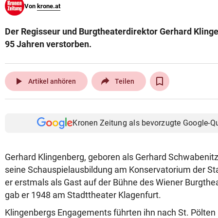
Von
krone.at
© Krone Multimedia GmbH & Co KG 2026
Muthgasse 2, 1190 Wien
Der Regisseur und Burgtheaterdirektor Gerhard Klinge
95 Jahren verstorben.
play_arrow
Artikel anhören
Teilen
Kronen Zeitung als bevorzugte Google-Q
Gerhard Klingenberg, geboren als Gerhard Schwabenitzk
seine Schauspielausbildung am Konservatorium der St
er erstmals als Gast auf der Bühne des Wiener Burgthe
gab er 1948 am Stadttheater Klagenfurt.
Klingenbergs Engagements führten ihn nach St. Pölten 