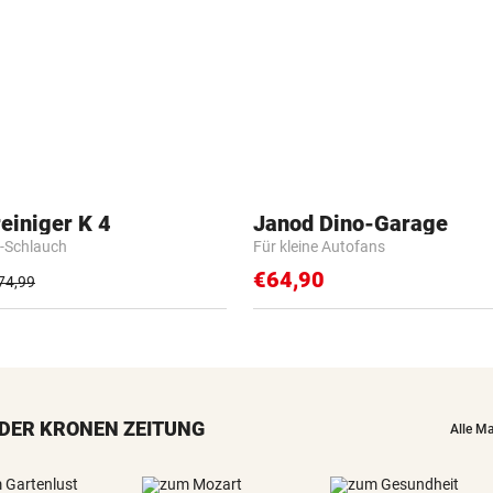
einiger K 4
Janod Dino-Garage
-Schlauch
Für kleine Autofans
€64,90
74,99
DER KRONEN ZEITUNG
Alle M