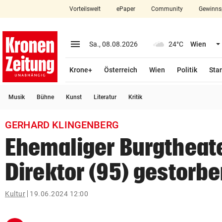
Vorteilswelt
ePaper
Community
Gewinns
close
Schließen
menu
Menü aufklappen
Sa., 08.08.2026
24°C
Wien
Abonnieren
Krone+
Österreich
Wien
Politik
Star
account_circle
arrow_right
Anmelden
Musik
Bühne
Kunst
Literatur
Kritik
pin_drop
arrow_right
Bundesland auswäh
Wien
GERHARD KLINGENBERG
bookmark
Merkliste
Ehemaliger Burgtheat
Direktor (95) gestorb
Suchbegriff
search
eingeben
Kultur
19.06.2024 12:00