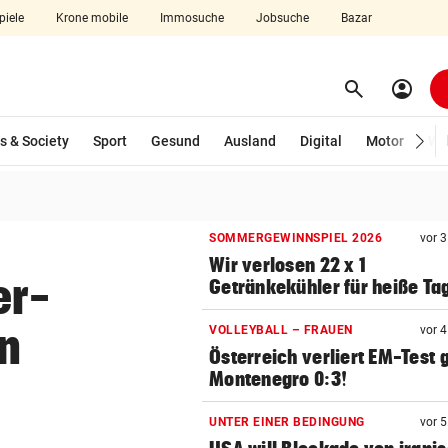
piele
Krone mobile
Immosuche
Jobsuche
Bazar
search
account_circle
Menü aufklappen
Suchen
s & Society
Sport
Gesund
Ausland
Digital
Motor
Wir
len
SOMMERGEWINNSPIEL 2026
vor 
Wir verlosen 22 x 1
er-
Getränkekühler für heiße Ta
en
VOLLEYBALL – FRAUEN
vor 
Österreich verliert EM-Test
Montenegro 0:3!
UNTER EINER BEDINGUNG
vor 