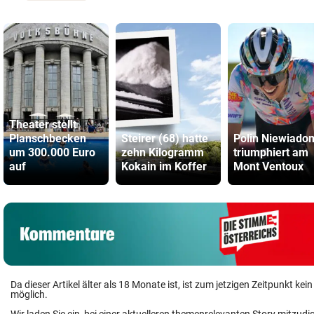
Theater stellt
Planschbecken
Steirer (68) hatte
Polin Niewiado
um 300.000 Euro
zehn Kilogramm
triumphiert am
auf
Kokain im Koffer
Mont Ventoux
Da dieser Artikel älter als 18 Monate ist, ist zum jetzigen Zeitpunkt k
möglich.