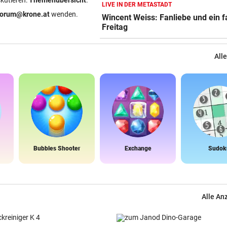
skutieren:
Themenübersicht
.
LIVE IN DER METASTADT
WANDERER AUSGEFLOGEN
vor 
forum@krone.at
wenden.
Wincent Weiss: Fanliebe und ein f
Wieder Muren nach Unwette
Freitag
Dramatik im Valser Tal
IN GREENSBORO
vor 
Alle
Straka verpasst bei PGA-Tur
den Cut vorzeitig
SCHRIEB WM-GESCHICHTE
vor 
Bayern kassiert Millionen – 
Transfer-Clou
Bubbles Shooter
Exchange
Sudok
Alle An