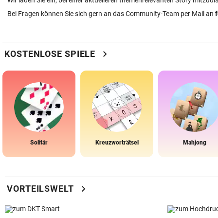
Wir laden Sie ein, bei einer aktuelleren themenrelevanten Story mitzudi
Bei Fragen können Sie sich gern an das Community-Team per Mail an
chevron_right
KOSTENLOSE SPIELE
Solitär
Kreuzworträtsel
Mahjong
chevron_right
VORTEILSWELT