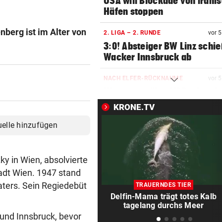
USA will Blockade von irani
Häfen stoppen
nberg ist im Alter von
2. LIGA – 2. RUNDE
vor 
3:0! Absteiger BW Linz schie
Wacker Innsbruck ab
NACH ELFER-RÜCKNAHME
vor 
Hinterseer über VAR: „Ist ei
absoluter Skandal!“
KRONE.TV
uelle hinzufügen
WEGEN CEUTA-KRISE
vor 
Spanien kontert: Jetzt
Grenzkontrollen für Italien
y in Wien, absolvierte
SONNTAG NOCH IM KASTEN
vor 
adt Wien. 1947 stand
Klubs aus Holland und Italie
aters. Sein Regiedebüt
TRAUERNDES TIER
locken WAC-Goalie
Delfin-Mama trägt totes Kalb
tagelang durchs Meer
und Innsbruck, bevor
BEI BARESI-ABSCHIED
vor 