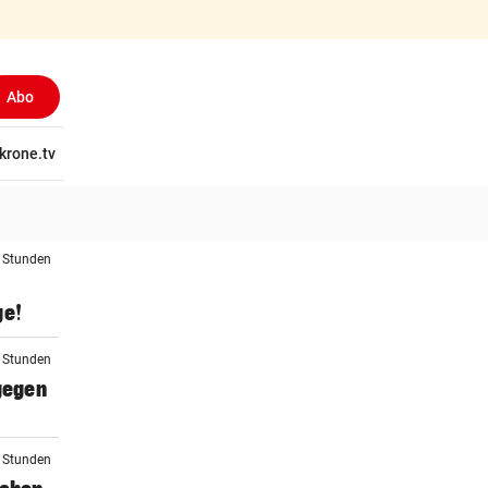
Abo
tschaft
krone.tv
Wissen
Gericht
Kolumnen
Freizeit
Reise
Ti
3 Stunden
ge!
4 Stunden
 gegen
5 Stunden