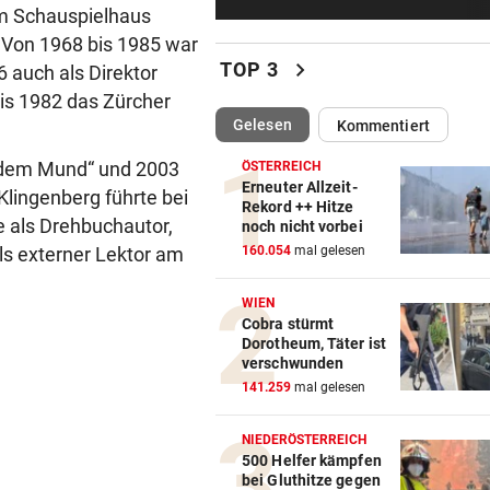
Brasilien-Legende schockt 
am Schauspielhaus
mit Mallet-Finger
 Von 1968 bis 1985 war
chevron_right
TOP 3
6 auch als Direktor
KIND UND PARTNER TOT
vor 
bis 1982 das Zürcher
Traktor-Unglück: Mutter (36
(ausgewählt)
Gelesen
Kommentiert
meldet sich zu Wort
r dem Mund“ und 2003
ÖSTERREICH
STRATEGIE FEHLT
vor 
Erneuter Allzeit-
Klingenberg führte bei
Rekord ++ Hitze
Schutz vor Drohnen? Österr
e als Drehbuchautor,
noch nicht vorbei
hat keinen Plan
ls externer Lektor am
160.054
mal gelesen
LÄNDLE-KICKER SIEGEN
vor 
WIEN
3:1 nach 0:1! Altach dreht De
Cobra stürmt
gegen WSG Tirol
Dorotheum, Täter ist
verschwunden
KRITIK AUS POLITIK
vor 
141.259
mal gelesen
Theater stellt Planschbecke
300.000 Euro auf
NIEDERÖSTERREICH
500 Helfer kämpfen
bei Gluthitze gegen
NACH WIEN AUF MYKONOS
vor 