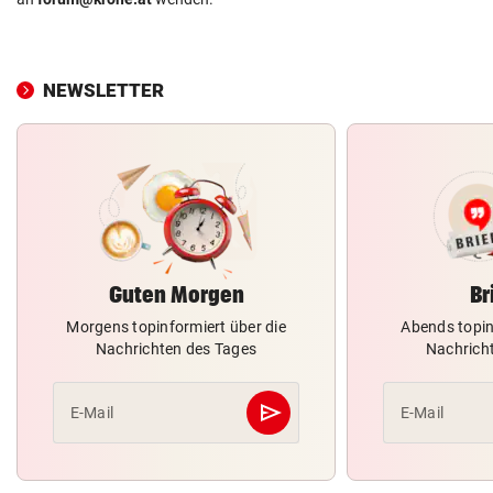
NEWSLETTER
Guten Morgen
Br
Morgens topinformiert über die
Abends topin
Nachrichten des Tages
Nachrich
send
E-Mail
E-Mail
Abschicken