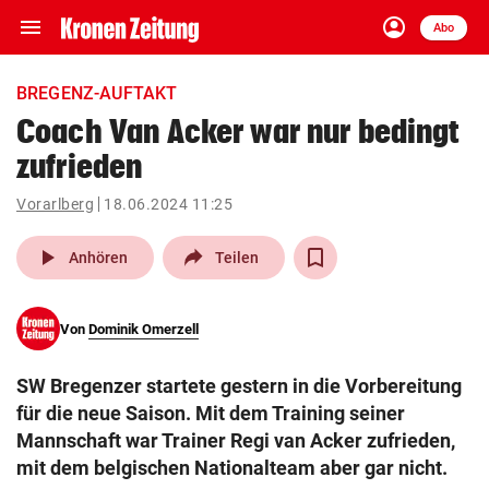
menu
account_circle
Navigation
Anmelden
Abo
close
Schließen
ein-/ausklappen
BREGENZ-AUFTAKT
Abonnieren
Coach Van Acker war nur bedingt
zufrieden
account_circle
arrow_right
Anmelden
Vorarlberg
18.06.2024 11:25
pin_drop
arrow_right
Bundesland auswäh
Wien
play_arrow
Anhören
Teilen
bookmark
Merkliste
Von
Dominik Omerzell
Suchbegriff
search
SW Bregenzer startete gestern in die Vorbereitung
eingeben
für die neue Saison. Mit dem Training seiner
Mannschaft war Trainer Regi van Acker zufrieden,
mit dem belgischen Nationalteam aber gar nicht.