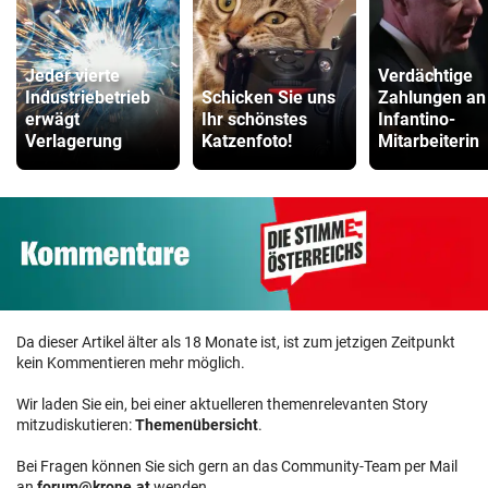
Jeder vierte
Verdächtige
Industriebetrieb
Schicken Sie uns
Zahlungen an
erwägt
Ihr schönstes
Infantino-
Verlagerung
Katzenfoto!
Mitarbeiterin
Da dieser Artikel älter als 18 Monate ist, ist zum jetzigen Zeitpunkt
kein Kommentieren mehr möglich.
Wir laden Sie ein, bei einer aktuelleren themenrelevanten Story
mitzudiskutieren:
Themenübersicht
.
Bei Fragen können Sie sich gern an das Community-Team per Mail
an
forum@krone.at
wenden.