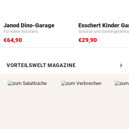
Janod Dino-Garage
Für kleine Autofans
Schürze und Gartengerätet
€64,90
€29,90
chevron_right
VORTEILSWELT MAGAZINE