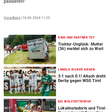
passieren!“
Vorarlberg
18.06.2024 11:25
KIND UND PARTNER TOT
Traktor-Unglück: Mutter
(36) meldet sich zu Wort
LÄNDLE-KICKER SIEGEN
3:1 nach 0:1! Altach dreht
Derby gegen WSG Tirol
BEI WOLFURTTROPHY
Lokalmatadorin und Tirol-