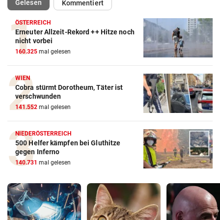
(ausgewählt)
Gelesen
Kommentiert
ÖSTERREICH
Erneuter Allzeit-Rekord ++ Hitze noch
nicht vorbei
160.325
mal gelesen
WIEN
Cobra stürmt Dorotheum, Täter ist
verschwunden
141.552
mal gelesen
NIEDERÖSTERREICH
500 Helfer kämpfen bei Gluthitze
gegen Inferno
140.731
mal gelesen