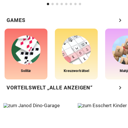
chevron_right
GAMES
Solitär
Kreuzworträtsel
Mahj
chevron_right
VORTEILSWELT „ALLE ANZEIGEN“