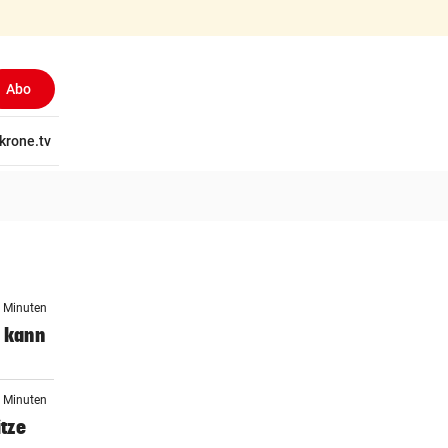
Abo
tschaft
krone.tv
Wissen
Gericht
Kolumnen
Freizeit
Reise
Ti
8 Minuten
y kann
8 Minuten
tze