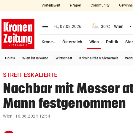
Vorteilswelt
ePaper
Community
Gewinns
close
Schließen
menu
Menü aufklappen
Fr., 07.08.2026
30°C
Wien
Abonnieren
(ausgewählt)
Krone+
Österreich
Wien
Politik
Star
account_circle
arrow_right
Anmelden
Politik
Wien ist leiwand
Wirtschaft
Kriminalität & Sicherheit
Wohn
pin_drop
arrow_right
Bundesland auswäh
Wien
STREIT ESKALIERTE
bookmark
Merkliste
Nachbar mit Messer at
Mann festgenommen
Suchbegriff
search
eingeben
Wien
16.06.2024 12:54