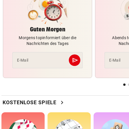
Guten Morgen
Morgens topinformiert über die
Abends t
Nachrichten des Tages
Nachr
send
E-Mail
E-Mail
Abschicken
chevron_right
KOSTENLOSE SPIELE