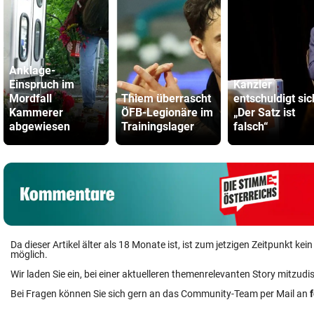
Anklage-
Einspruch im
Kanzler
Mordfall
Thiem überrascht
entschuldigt sic
Kammerer
ÖFB-Legionäre im
„Der Satz ist
abgewiesen
Trainingslager
falsch“
Da dieser Artikel älter als 18 Monate ist, ist zum jetzigen Zeitpunkt k
möglich.
Wir laden Sie ein, bei einer aktuelleren themenrelevanten Story mitzudi
Bei Fragen können Sie sich gern an das Community-Team per Mail an