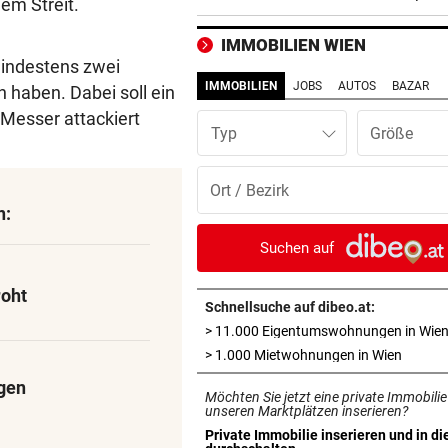
em Streit.
Budapest frei
IMMOBILIEN WIEN
TIERSCHÜTZER GESCHOCKT
vor ein
 mindestens zwei
Mit Versorgung überfordert:
IMMOBILIEN
JOBS
AUTOS
BAZAR
 haben. Dabei soll ein
Schweine verendet
 Messer attackiert
Typ
EINFUHREN STEIGEN
vor ein
Energieimport treibt Österre
Handelsdefizit an
n:
REKORDMONAT FÜR RETTER
vor ein
Suchen auf
Seit Wochen kein einziger T
ohne Bergeinsatz
roht
Schnellsuche auf dibeo.at:
> 11.000 Eigentumswohnungen in Wie
„KLARE MASSSTÄBE“
vor ein
in neue
> 1.000 Mietwohnungen in Wien
Benko-Villa als Luxushotel?
sagt die Stadt
ngen
Möchten Sie jetzt eine private Immobilie
unseren Marktplätzen inserieren?
„KEIN VERTRAUEN MEHR“
vor ein
Private Immobilie inserieren und in di
in neuem Tab öffnen