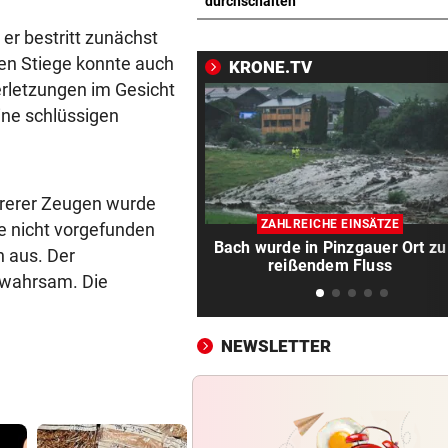
Erste Nation fordert Infantin
durchschalten
Rücktritt auf
er bestritt zunächst
hen Stiege konnte auch
KRONE.TV
EMOTIONALE BEDEUTUNG
vor ein
erletzungen im Gesicht
Corinna & Danilo ließen sich
ne schlüssigen
Partnertattoo stechen
SCHLAG GEGEN DEALER
vor ein
14 Festnahmen: Steirischer
hrerer Zeugen wurde
Drogenring aufgeflogen
ZAHLREICHE EINSÄTZE
e nicht vorgefunden
Bach wurde in Pinzgauer Ort zu
 aus. Der
SEIT ANFANG 2023
vor 
reißendem Fluss
Lebensmittelpreise auf höch
Gewahrsam. Die
Stand geklettert
NEWSLETTER
AUSSAGE ÜBER KINDER
vor 
Steirische ÖVP-Chefin kritis
den Bundeskanzler
„WERMUTSTROPFEN“
vor 