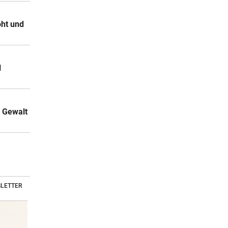
oht und
l
n Gewalt
LETTER