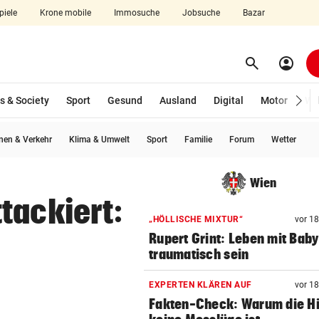
piele
Krone mobile
Immosuche
Jobsuche
Bazar
search
account_circle
Menü aufklappen
Suchen
s & Society
Sport
Gesund
Ausland
Digital
Motor
Wir
en & Verkehr
Klima & Umwelt
Sport
Familie
Forum
Wetter
len
Wien
tackiert:
„HÖLLISCHE MIXTUR“
vor 1
Rupert Grint: Leben mit Bab
traumatisch sein
EXPERTEN KLÄREN AUF
vor 1
Fakten-Check: Warum die Hi