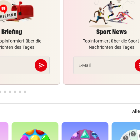
Briefing
Sport News
opinformiert über die
Topinformiert über die Sport
ichten des Tages
Nachrichten des Tages
send
s
E-Mail
Abschicken
Alle