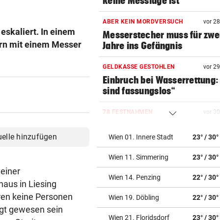
keine Messlüge ist
ABER KEIN MORDVERSUCH
vor 2
 eskaliert. In einem
Messerstecher muss für zwe
arn mit einem Messer
Jahre ins Gefängnis
GELDKASSE GESTOHLEN
vor 2
Einbruch bei Wasserrettung:
sind fassungslos“
78 FESTNAHMEN
vor 3
Spanische Polizei zerschläg
Schleppernetzwerk
uelle hinzufügen
Wien 01. Innere Stadt
23° / 30°
Wien 11. Simmering
23° / 30°
SPANIER POLTERN
vor 3
Hat Ceuta-Chaos jetzt auch
einer
Wien 14. Penzing
22° / 30°
Folgen für die WM 2030?
aus in Liesing
aren keine Personen
Wien 19. Döbling
22° / 30°
WERDEN JETZT BEERDIGT
vor ein
igt gewesen sein
Niedrigwasser legte Kriegsto
Wien 21. Floridsdorf
23° / 30°