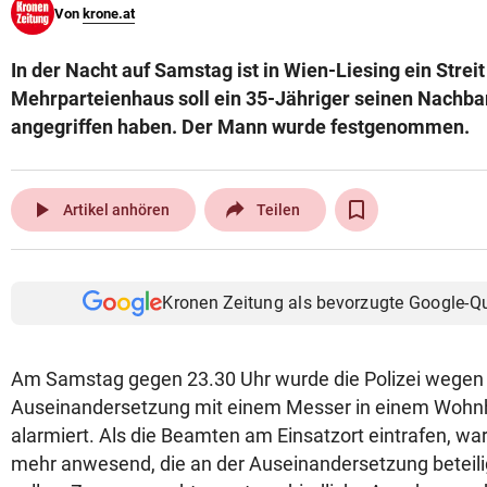
Von
krone.at
© Krone Multimedia GmbH & Co KG 2026
Muthgasse 2, 1190 Wien
In der Nacht auf Samstag ist in Wien-Liesing ein Streit
Mehrparteienhaus soll ein 35-Jähriger seinen Nachb
angegriffen haben. Der Mann wurde festgenommen.
play_arrow
Artikel anhören
Teilen
Kronen Zeitung als bevorzugte Google-Q
Am Samstag gegen 23.30 Uhr wurde die Polizei wegen 
Auseinandersetzung mit einem Messer in einem Wohnh
alarmiert. Als die Beamten am Einsatzort eintrafen, w
mehr anwesend, die an der Auseinandersetzung beteil