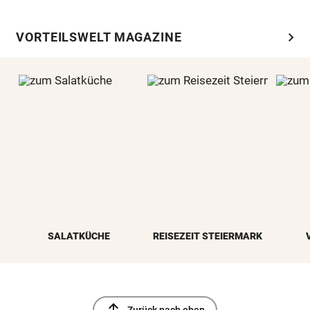
chevron_right
VORTEILSWELT MAGAZINE
SALATKÜCHE
REISEZEIT STEIERMARK
north
Zurück nach oben