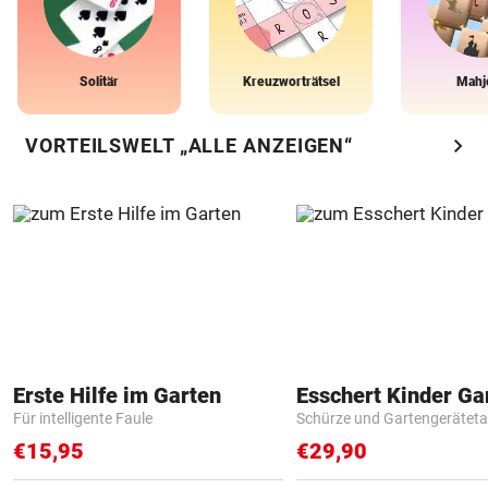
Solitär
Kreuzworträtsel
Mahj
chevron_right
VORTEILSWELT „ALLE ANZEIGEN“
Erste Hilfe im Garten
Für intelligente Faule
Schürze und Gartengerätet
€15,95
€29,90