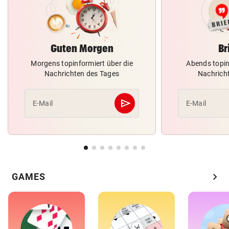
Guten Morgen
Br
Morgens topinformiert über die
Abends topin
Nachrichten des Tages
Nachrich
send
E-Mail
E-Mail
Abschicken
chevron_right
GAMES