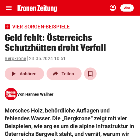
menu
account_circle
Navigation
Anmelden
Abo
close
Schließen
ein-/ausklappen
VIER SORGEN-BEISPIELE
Abonnieren
Geld fehlt: Österreichs
Schutzhütten droht Verfall
account_circle
arrow_right
Anmelden
Bergkrone
23.05.2024 10:51
pin_drop
arrow_right
Bundesland auswäh
Wien
play_arrow
Anhören
Teilen
bookmark
Merkliste
Von
Hannes Wallner
Suchbegriff
search
Morsches Holz, behördliche Auflagen und
eingeben
fehlendes Wasser. Die „Bergkrone“ zeigt mit vier
Beispielen, wie arg es um die alpine Infrastruktur in
Österreichs Bergwelt steht, und verrät, warum wir