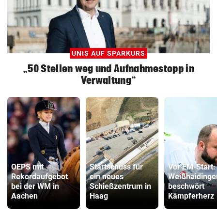
UNIS AUF SPARKURS
„50 Stellen weg und Aufnahmestopp in
Verwaltung“
OEPS mit
Startschuss für
Vor EM-Start:
Rekordaufgebot
ein neues
Weißhaidinge
bei der WM in
Schießzentrum in
beschwört
Aachen
Haag
Kämpferherz