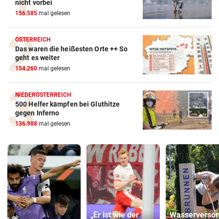
nicht vorbei
156.585
mal gelesen
ÖSTERREICH
Das waren die heißesten Orte ++ So
geht es weiter
154.260
mal gelesen
NIEDERÖSTERREICH
500 Helfer kämpfen bei Gluthitze
gegen Inferno
136.988
mal gelesen
„Er ist wie der
Wasserverso