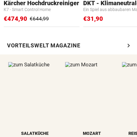
Kärcher Hochdruckreiniger
K7 - Smart Control Home
Ein Spiel aus abbaubaren Ma
€474,90
€31,90
€644,99
chevron_right
VORTEILSWELT MAGAZINE
SALATKÜCHE
MOZART
REI