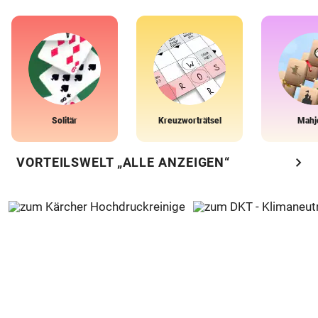
Solitär
Kreuzworträtsel
Mahj
chevron_right
VORTEILSWELT „ALLE ANZEIGEN“