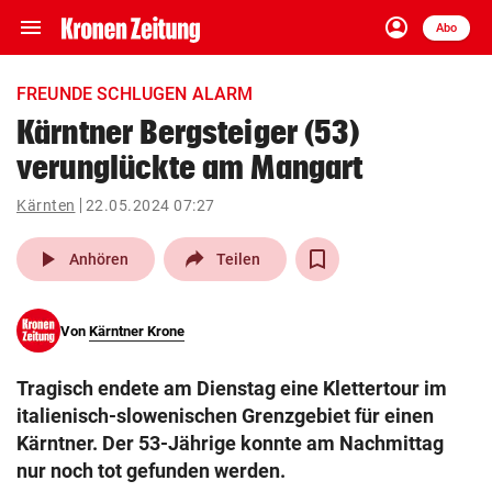
menu
account_circle
Navigation
Anmelden
Abo
close
Schließen
ein-/ausklappen
FREUNDE SCHLUGEN ALARM
Abonnieren
Kärntner Bergsteiger (53)
verunglückte am Mangart
account_circle
arrow_right
Anmelden
Kärnten
22.05.2024 07:27
pin_drop
arrow_right
Bundesland auswäh
Wien
play_arrow
Anhören
Teilen
bookmark
Merkliste
Von
Kärntner Krone
Suchbegriff
search
Tragisch endete am Dienstag eine Klettertour im
eingeben
italienisch-slowenischen Grenzgebiet für einen
Kärntner. Der 53-Jährige konnte am Nachmittag
nur noch tot gefunden werden.