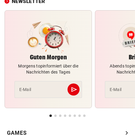
NEWSLETTER
Guten Morgen
Br
Morgens topinformiert über die
Abends topin
Nachrichten des Tages
Nachrich
send
E-Mail
E-Mail
Abschicken
chevron_right
GAMES