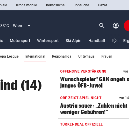
piele
Krone mobile
Immosuche
Jobsuche
Bazar
search
account_circle
Menü aufklappen
Suchen
33°C
Wien
ix
Motorsport
Wintersport
Ski Alpin
Handball
Eishocke
Er
(ausgewählt)
ropa League
International
Regionalliga
Unterhaus
Frauen
len
OFFENSIVE VERSTÄRKUNG
vor
Wunschspieler! GAK angelt 
nd (14)
junges ÖFB-Juwel
ORF ZEIGT SPIEL NICHT
vor 1
Austria sauer: „Zahlen nicht
weniger Gebühren!“
TÜRKEI-DEAL OFFIZIELL