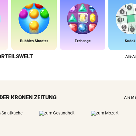
Bubbles Shooter
Exchange
Sudok
ORTEILSWELT
Alle A
DER KRONEN ZEITUNG
Alle M