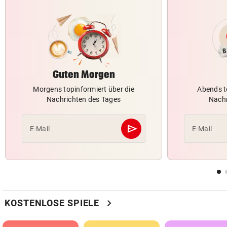
Guten Morgen
Morgens topinformiert über die
Abends t
Nachrichten des Tages
Nachr
send
E-Mail
E-Mail
Abschicken
chevron_right
KOSTENLOSE SPIELE