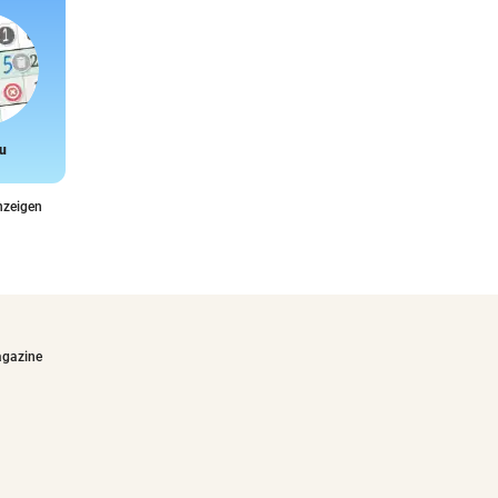
u
Snake
nzeigen
agazine