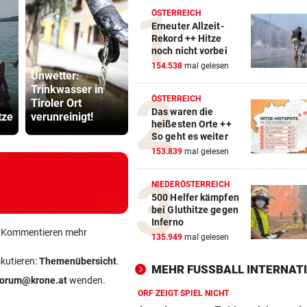
ÖSTERREICH
Erneuter Allzeit-
Rekord ++ Hitze
noch nicht vorbei
154.538
mal gelesen
Unwetter:
Überfall in
Trinkwasser in
Schlüpfrige Chats
Dorotheum
ÖSTERREICH
Tiroler Ort
von Polizisten ++
Verdacht a
Das waren die
tze
verunreinigt!
Stars in Gars
Geiselnah
heißesten Orte ++
So geht es weiter
153.839
mal gelesen
NIEDERÖSTERREICH
500 Helfer kämpfen
bei Gluthitze gegen
Inferno
ein Kommentieren mehr
135.949
mal gelesen
skutieren:
Themenübersicht
.
MEHR FUSSBALL INTERNATI
forum@krone.at
wenden.
ORF ZEIGT SPIEL NICHT