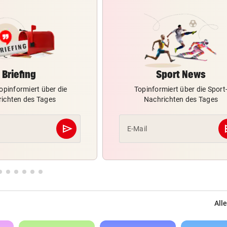
Briefing
Sport News
opinformiert über die
Topinformiert über die Sport
ichten des Tages
Nachrichten des Tages
send
s
E-Mail
Abschicken
Alle