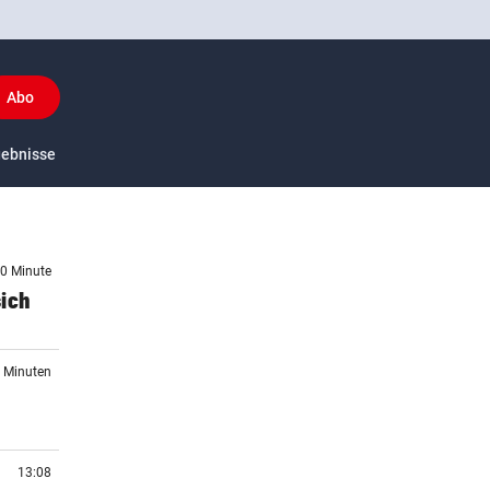
Abo
y
gebnisse
US-Sport
 0 Minute
sich
4 Minuten
13:08