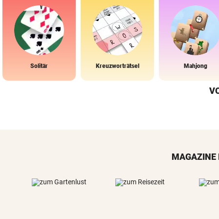
Solitär
Kreuzworträtsel
Mahjong
V
MAGAZINE 