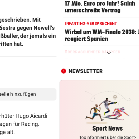
17 Mio. Euro pro Jahr! Salah
unterschreibt Vertrag
geschrieben. Mit
INFANTINO-VERSPRECHEN?
Riestra gegen Newell‘s
Wirbel um WM-Finale 2030: J
baller, der jemals ein
reagiert Spanien
itten hat.
ÜBERRASCHENDER DÄMPFER
Zverev schimpft nach Aus: 
schlechteste Match“
NEWSLETTER
RÜCKSCHLAG FÜR ÖSV-ASS
Sturz von Lamparter: Jetzt is
uelle hinzufügen
Diagnose da!
ABREISE AUS SAALFELDEN
orhüter Hugo Aicardi
RB-Star verabschiedet sich:
agen für Racing.
Rekorddeal steht bevor
Sport News
e alt.
Topinformiert über die Sport-
EIN STÜRMER FEHLT