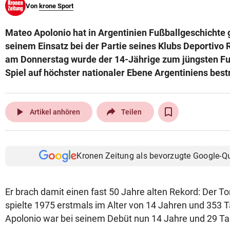
Von
krone Sport
© Krone Multimedia GmbH & Co KG 2026
Muthgasse 2, 1190 Wien
Mateo Apolonio hat in Argentinien Fußballgeschichte 
seinem Einsatz bei der Partie seines Klubs Deportivo 
am Donnerstag wurde der 14-Jährige zum jüngsten Fuß
Spiel auf höchster nationaler Ebene Argentiniens bestr
play_arrow
Artikel anhören
Teilen
Kronen Zeitung als bevorzugte Google-Q
Er brach damit einen fast 50 Jahre alten Rekord: Der T
spielte 1975 erstmals im Alter von 14 Jahren und 353 T
Apolonio war bei seinem Debüt nun 14 Jahre und 29 Tag