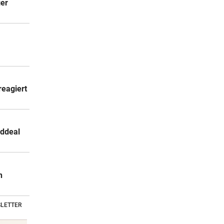
ger
reagiert
rddeal
n
LETTER