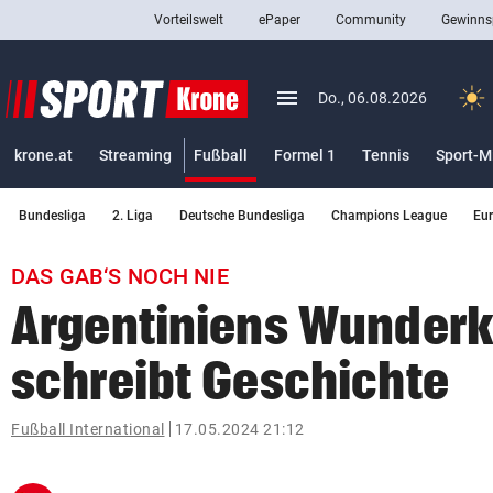
Vorteilswelt
ePaper
Community
Gewinns
close
Schließen
menu
Menü aufklappen
Do., 06.08.2026
Abonnieren
(ausgewählt)
krone.at
Streaming
Fußball
Formel 1
Tennis
Sport-M
account_circle
arrow_right
Anmelden
Bundesliga
2. Liga
Deutsche Bundesliga
Champions League
Eu
pin_drop
arrow_right
Bundesland auswäh
Wien
DAS GAB‘S NOCH NIE
bookmark
Merkliste
Argentiniens Wunderki
schreibt Geschichte
Suchbegriff
search
eingeben
Fußball International
17.05.2024 21:12