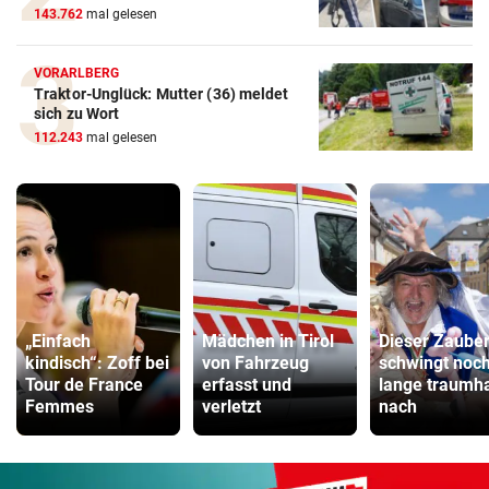
143.762
mal gelesen
VORARLBERG
Traktor-Unglück: Mutter (36) meldet
sich zu Wort
112.243
mal gelesen
„Einfach
Mädchen in Tirol
Dieser Zaube
kindisch“: Zoff bei
von Fahrzeug
schwingt noc
Tour de France
erfasst und
lange traumha
Femmes
verletzt
nach