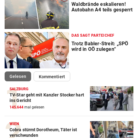
Waldbrände eskalieren!
Autobahn A4 teils gesperrt
DAS SAGT PARTEICHEF
Trotz Babler-Streit: „SPÖ
wird in OÖ zulegen“
(ausgewählt)
Gelesen
Kommentiert
SALZBURG
TV-Star geht mit Kanzler Stocker hart
ins Gericht
145.644
mal gelesen
WIEN
Cobra stürmt Dorotheum, Täter ist
verschwunden