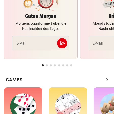
Guten Morgen
Br
Morgens topinformiert über die
Abends topin
Nachrichten des Tages
Nachrich
send
E-Mail
E-Mail
Abschicken
chevron_right
GAMES