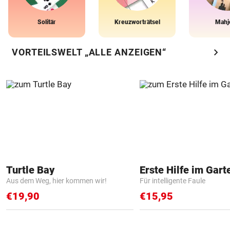
Solitär
Kreuzworträtsel
Mahj
chevron_right
VORTEILSWELT „ALLE ANZEIGEN“
Turtle Bay
Erste Hilfe im Gart
Aus dem Weg, hier kommen wir!
Für intelligente Faule
€19,90
€15,95