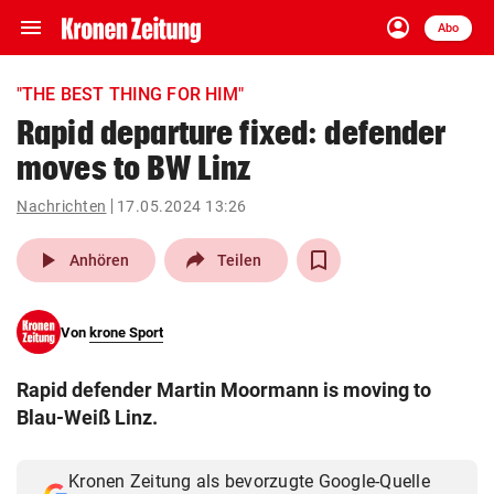
menu
account_circle
Navigation
Anmelden
Abo
close
Schließen
ein-/ausklappen
"THE BEST THING FOR HIM"
Abonnieren
Rapid departure fixed: defender
moves to BW Linz
account_circle
arrow_right
Anmelden
Nachrichten
17.05.2024 13:26
pin_drop
arrow_right
Bundesland auswäh
Wien
play_arrow
Anhören
Teilen
bookmark
Merkliste
Von
krone Sport
Suchbegriff
search
Rapid defender Martin Moormann is moving to
eingeben
Blau-Weiß Linz.
Kronen Zeitung als bevorzugte Google-Quelle