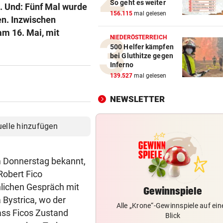
So geht es weiter
n. Und: Fünf Mal wurde
SPANIER POLTERN
156.115
mal gelesen
vor 5
en. Inzwischen
Hat Ceuta-Chaos jetzt auch
am 16. Mai, mit
Folgen für die WM 2030?
NIEDERÖSTERREICH
500 Helfer kämpfen
bei Gluthitze gegen
WERDEN JETZT BEERDIGT
Inferno
Niedrigwasser legte Kriegsto
139.527
mal gelesen
Budapest frei
NEWSLETTER
TIERSCHÜTZER GESCHOCKT
Mit Versorgung überfordert:
uelle hinzufügen
Schweine verendet
EINFUHREN STEIGEN
am Donnerstag bekannt,
Energieimport treibt Österre
obert Fico
Handelsdefizit an
nlichen Gespräch mit
Gewinnspiele
REKORDMONAT FÜR RETTER
Bystrica, wo der
Alle „Krone“-Gewinnspiele auf ein
Seit Wochen kein einziger T
dass Ficos Zustand
Blick
ohne Bergeinsatz