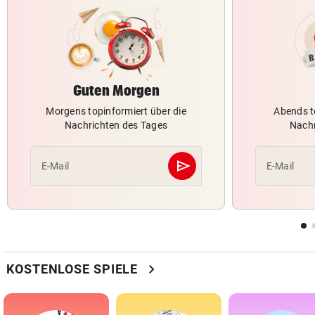
Guten Morgen
Morgens topinformiert über die
Abends t
Nachrichten des Tages
Nachr
send
E-Mail
E-Mail
Abschicken
chevron_right
KOSTENLOSE SPIELE