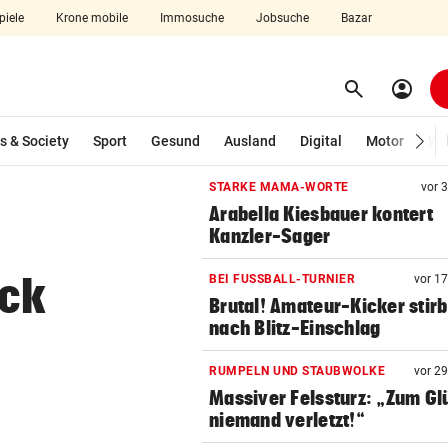
piele
Krone mobile
Immosuche
Jobsuche
Bazar
search
account_circle
Menü aufklappen
Suchen
s & Society
Sport
Gesund
Ausland
Digital
Motor
Wir
STARKE MAMA-WORTE
vor 
Arabella Kiesbauer kontert
len
Kanzler-Sager
ock
BEI FUSSBALL-TURNIER
vor 1
Brutal! Amateur-Kicker stirb
nach Blitz-Einschlag
RUMPELN UND STAUBWOLKE
vor 2
Massiver Felssturz: „Zum Gl
niemand verletzt!“