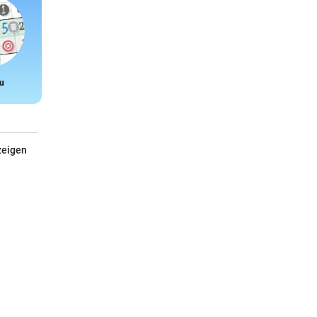
u
Snake
zeigen