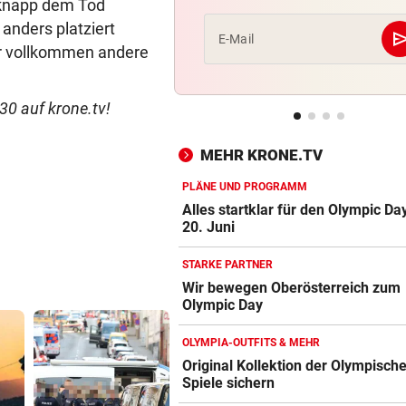
t knapp dem Tod
nders platziert
se
„KLARE MASSSTÄBE“
E-Mail
r vollkommen andere
Benko-Villa als Luxushotel?
sagt die Stadt
30 auf krone.tv!
„KEIN VERTRAUEN MEHR“
Erste Nation fordert Infantin
MEHR KRONE.TV
Rücktritt auf
PLÄNE UND PROGRAMM
EMOTIONALE BEDEUTUNG
Alles startklar für den Olympic D
Corinna & Danilo ließen sich
20. Juni
Partnertattoo stechen
STARKE PARTNER
Wir bewegen Oberösterreich zum
SCHLAG GEGEN DEALER
Olympic Day
14 Festnahmen: Steirischer
Drogenring aufgeflogen
OLYMPIA-OUTFITS & MEHR
Original Kollektion der Olympisch
SEIT ANFANG 2023
Spiele sichern
Lebensmittelpreise auf höch