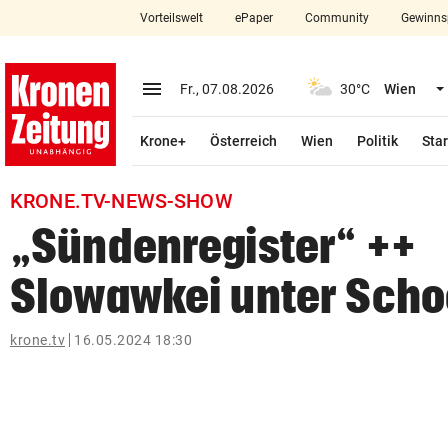
Vorteilswelt
ePaper
Community
Gewinns
close
Schließen
menu
Menü aufklappen
Fr., 07.08.2026
30°C
Wien
Abonnieren
Krone+
Österreich
Wien
Politik
Star
account_circle
arrow_right
Anmelden
KRONE.TV-NEWS-SHOW
pin_drop
arrow_right
Bundesland auswäh
Wien
„Sündenregister“ ++
bookmark
Merkliste
Slowawkei unter Sch
Suchbegriff
krone.tv
16.05.2024 18:30
search
eingeben