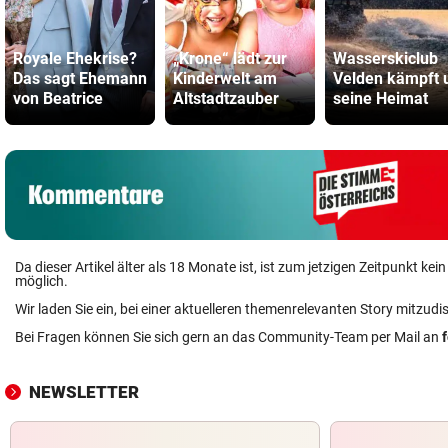
Royale Ehekrise?
„Krone“ lädt zur
Wasserskiclub
Das sagt Ehemann
Kinderwelt am
Velden kämpft
von Beatrice
Altstadtzauber
seine Heimat
Da dieser Artikel älter als 18 Monate ist, ist zum jetzigen Zeitpunkt k
möglich.
Wir laden Sie ein, bei einer aktuelleren themenrelevanten Story mitzudi
Bei Fragen können Sie sich gern an das Community-Team per Mail an
NEWSLETTER