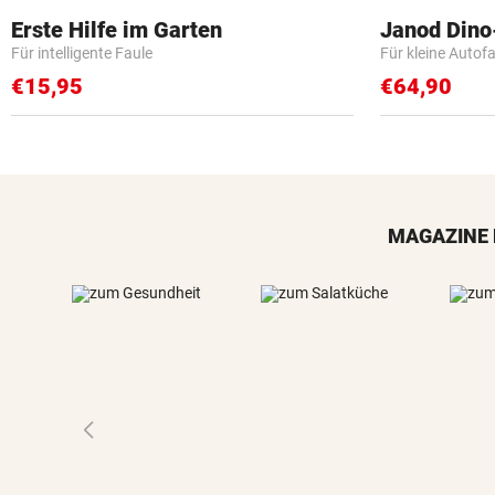
Erste Hilfe im Garten
Janod Din
Für intelligente Faule
Für kleine Autof
€15,95
€64,90
MAGAZINE 