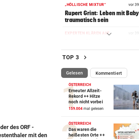
„HÖLLISCHE MIXTUR“
vor 3
Rupert Grint: Leben mit Bab
traumatisch sein
EXPERTEN KLÄREN AUF
vor 3
Fakten-Check: Warum die Hi
keine Messlüge ist
chevron_right
TOP 3
ABER KEIN MORDVERSUCH
vor 4
Messerstecher muss für zwe
(ausgewählt)
Gelesen
Kommentiert
Jahre ins Gefängnis
ÖSTERREICH
GELDKASSE GESTOHLEN
Erneuter Allzeit-
vor 5
Rekord ++ Hitze
Einbruch bei Wasserrettung:
noch nicht vorbei
sind fassungslos“
159.004
mal gelesen
78 FESTNAHMEN
vor 5
ÖSTERREICH
Spanische Polizei zerschläg
eder des ORF -
Das waren die
Schleppernetzwerk
estenthaler mit den
heißesten Orte ++