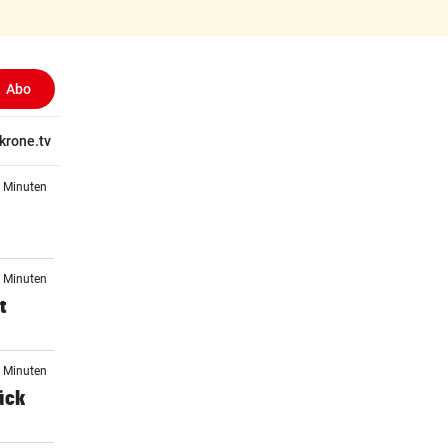
Abo
tschaft
krone.tv
Wissen
Gericht
Kolumnen
Freizeit
Reise
Ti
3 Minuten
7 Minuten
t
9 Minuten
ück