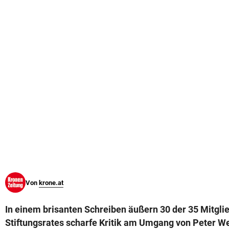
© Krone Multimedia GmbH & Co KG 2026
Muthgasse 2, 1190 Wien
Von
krone.at
In einem brisanten Schreiben äußern 30 der 35 Mitgli
Stiftungsrates scharfe Kritik am Umgang von Peter W