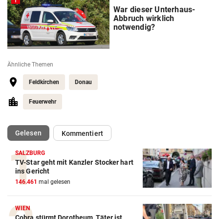
War dieser Unterhaus-
Abbruch wirklich
notwendig?
Ähnliche Themen
Feldkirchen
Donau
Feuerwehr
(ausgewählt)
Gelesen
Kommentiert
SALZBURG
TV-Star geht mit Kanzler Stocker hart
ins Gericht
146.461
mal gelesen
WIEN
Cobra stürmt Dorotheum, Täter ist