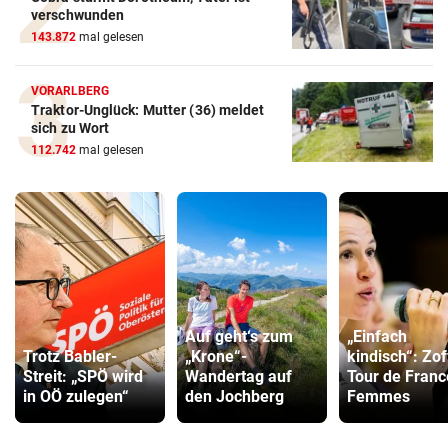
verschwunden
143.872
mal gelesen
VORARLBERG
Traktor-Unglück: Mutter (36) meldet
sich zu Wort
112.742
mal gelesen
Auf geht‘s zum
„Einfach
Trotz Babler-
„Krone“-
kindisch“: Zof
Streit: „SPÖ wird
Wandertag auf
Tour de Franc
in OÖ zulegen“
den Jochberg
Femmes