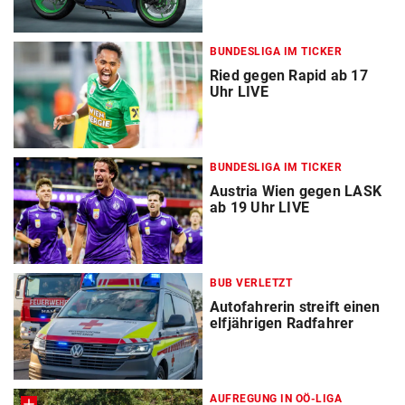
BUNDESLIGA IM TICKER
Ried gegen Rapid ab 17
Uhr LIVE
BUNDESLIGA IM TICKER
Austria Wien gegen LASK
ab 19 Uhr LIVE
BUB VERLETZT
Autofahrerin streift einen
elfjährigen Radfahrer
AUFREGUNG IN OÖ-LIGA