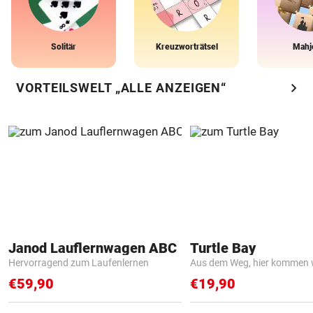
Solitär
Kreuzworträtsel
Mahj
chevron_right
VORTEILSWELT „ALLE ANZEIGEN“
Janod Lauflernwagen ABC
Turtle Bay
Hervorragend zum Laufenlernen
Aus dem Weg, hier kommen w
€59,90
€19,90