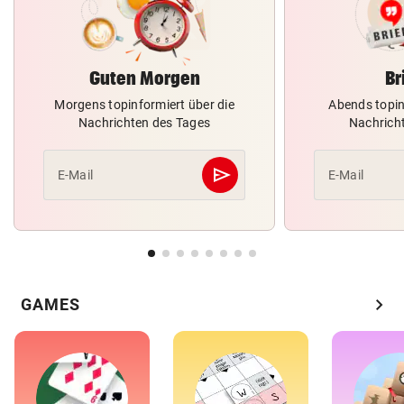
Guten Morgen
Br
Morgens topinformiert über die
Abends topin
Nachrichten des Tages
Nachrich
send
E-Mail
E-Mail
Abschicken
chevron_right
GAMES