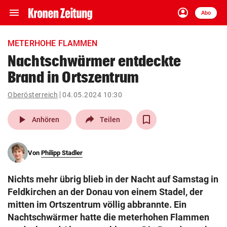
menu
account_circle
Navigation
Anmelden
Abo
close
Schließen
ein-/ausklappen
METERHOHE FLAMMEN
Abonnieren
Nachtschwärmer entdeckte
Brand in Ortszentrum
account_circle
arrow_right
Anmelden
Oberösterreich
04.05.2024 10:30
pin_drop
arrow_right
Bundesland auswäh
Wien
play_arrow
Anhören
Teilen
bookmark
Merkliste
Von
Philipp Stadler
Suchbegriff
search
Nichts mehr übrig blieb in der Nacht auf Samstag in
eingeben
Feldkirchen an der Donau von einem Stadel, der
mitten im Ortszentrum völlig abbrannte. Ein
Nachtschwärmer hatte die meterhohen Flammen