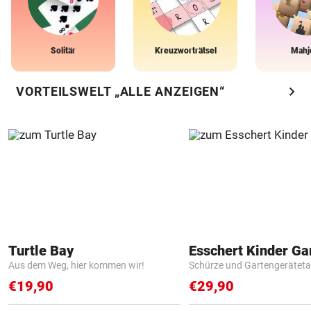
Solitär
Kreuzworträtsel
Mahj
chevron_right
VORTEILSWELT „ALLE ANZEIGEN“
Turtle Bay
Aus dem Weg, hier kommen wir!
Schürze und Gartengerätet
€19,90
€29,90