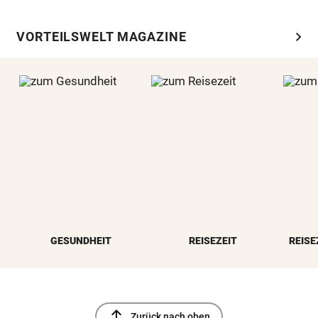
chevron_right
VORTEILSWELT MAGAZINE
GESUNDHEIT
REISEZEIT
REISE
north
Zurück nach oben