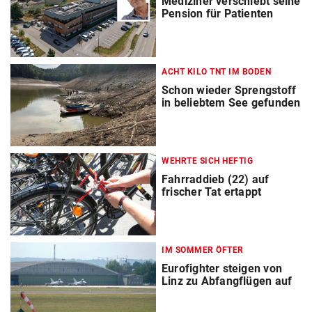
Mediziner verschiebt seine
Pension für Patienten
ACHT KILO TNT IM BODEN
Schon wieder Sprengstoff
in beliebtem See gefunden
WEHRTE SICH HEFTIG
Fahrraddieb (22) auf
frischer Tat ertappt
IM SOMMER ÖFTER
Eurofighter steigen von
Linz zu Abfangflügen auf