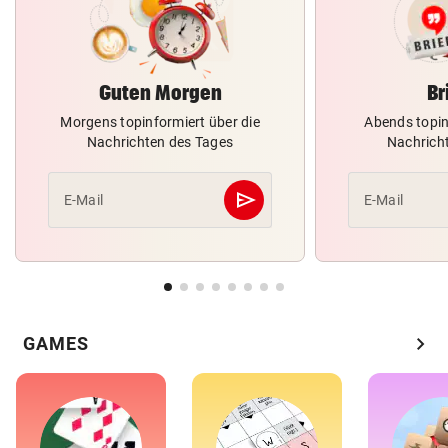
Guten Morgen
Br
Morgens topinformiert über die
Abends topin
Nachrichten des Tages
Nachrich
send
E-Mail
E-Mail
Abschicken
chevron_right
GAMES