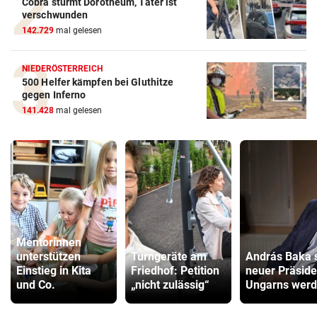
Cobra stürmt Dorotheum, Täter ist
verschwunden
142.729
mal gelesen
NIEDERÖSTERREICH
500 Helfer kämpfen bei Gluthitze
gegen Inferno
141.428
mal gelesen
Mentorinnen
unterstützen
Turngeräte am
András Baka s
Einstieg in Kita
Friedhof: Petition
neuer Präside
und Co.
„nicht zulässig“
Ungarns wer