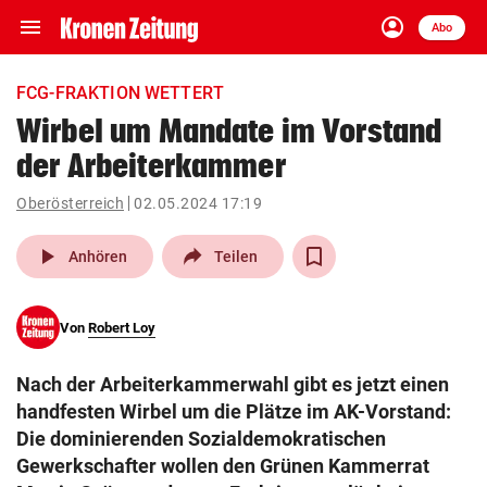
menu
account_circle
Navigation
Anmelden
Abo
close
Schließen
ein-/ausklappen
FCG-FRAKTION WETTERT
Abonnieren
Wirbel um Mandate im Vorstand
der Arbeiterkammer
account_circle
arrow_right
Anmelden
Oberösterreich
02.05.2024 17:19
pin_drop
arrow_right
Bundesland auswäh
Wien
play_arrow
Anhören
Teilen
bookmark
Merkliste
Von
Robert Loy
Suchbegriff
search
Nach der Arbeiterkammerwahl gibt es jetzt einen
eingeben
handfesten Wirbel um die Plätze im AK-Vorstand:
Die dominierenden Sozialdemokratischen
Gewerkschafter wollen den Grünen Kammerrat