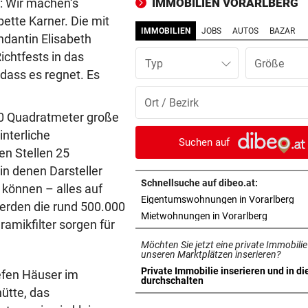
: Wir machen‘s
IMMOBILIEN VORARLBERG
ette Karner. Die mit
WEGEN PV-ANLAGE
vor 
IMMOBILIEN
JOBS
AUTOS
BAZAR
dantin Elisabeth
Nachbar blockiert Bau von
ichtfests in das
leistbaren Wohnungen
Typ
 dass es regnet. Es
PINKELNIG VOR COMEBACK
vor 
„Habe so viel Kraft wie scho
00 Quadratmeter große
lange nicht mehr“
interliche
Suchen auf
TRAINER ZARIC DEUTLICH
vor 
en Stellen 25
Trotz 3:1 gegen WSG bleibt
in denen Darsteller
Altachern ein Problem
Schnellsuche auf dibeo.at:
 können – alles auf
in 
Eigentumswohnungen in Vorarlberg
erden die rund 500.000
FLUCH DER KARIBIK
vor 1
in neuem 
Mietwohnungen in Vorarlberg
mikfilter sorgen für
Rückschlag kam für „Captai
Möchten Sie jetzt eine private Immobilie
Colin“ im Zeitfahren
unseren Marktplätzen inserieren?
Private Immobilie inserieren und in di
iefen Häuser im
ZWISCHEN HIMMEL & ERDE
vor 1
in neuem Tab öffnen
durchschalten
ütte, das
Über Tattoos und die Krux mi