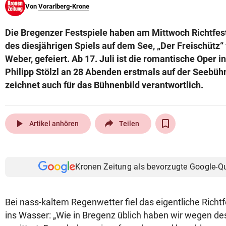
Von
Vorarlberg-Krone
© Krone Multimedia GmbH & Co KG 2026
Muthgasse 2, 1190 Wien
Die Bregenzer Festspiele haben am Mittwoch Richtfest
des diesjährigen Spiels auf dem See, „Der Freischütz“
Weber, gefeiert. Ab 17. Juli ist die romantische Oper i
Philipp Stölzl an 28 Abenden erstmals auf der Seebühn
zeichnet auch für das Bühnenbild verantwortlich.
play_arrow
Artikel anhören
Teilen
Kronen Zeitung als bevorzugte Google-Q
Bei nass-kaltem Regenwetter fiel das eigentliche Richt
ins Wasser: „Wie in Bregenz üblich haben wir wegen de