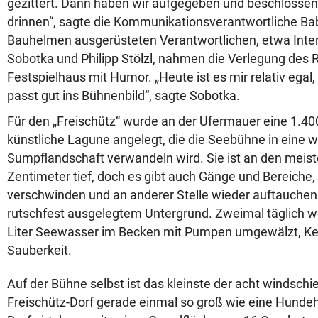
gezittert. Dann haben wir aufgegeben und beschlossen
drinnen“, sagte die Kommunikationsverantwortliche Bab
Bauhelmen ausgerüsteten Verantwortlichen, etwa Inten
Sobotka und Philipp Stölzl, nahmen die Verlegung des R
Festspielhaus mit Humor. „Heute ist es mir relativ egal,
passt gut ins Bühnenbild“, sagte Sobotka.
Für den „Freischütz“ wurde an der Ufermauer eine 1.4
künstliche Lagune angelegt, die die Seebühne in eine w
Sumpflandschaft verwandeln wird. Sie ist an den meist
Zentimeter tief, doch es gibt auch Gänge und Bereiche, 
verschwinden und an anderer Stelle wieder auftauchen
rutschfest ausgelegtem Untergrund. Zweimal täglich w
Liter Seewasser im Becken mit Pumpen umgewälzt, Kera
Sauberkeit.
Auf der Bühne selbst ist das kleinste der acht windsch
Freischütz-Dorf gerade einmal so groß wie eine Hundeh