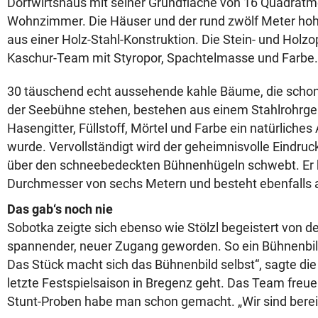
Dorfwirtshaus mit seiner Grundfläche von 16 Quadratme
Wohnzimmer. Die Häuser und der rund zwölf Meter ho
aus einer Holz-Stahl-Konstruktion. Die Stein- und Holzo
Kaschur-Team mit Styropor, Spachtelmasse und Farbe.
30 täuschend echt aussehende kahle Bäume, die schon
der Seebühne stehen, bestehen aus einem Stahlrohrge
Hasengitter, Füllstoff, Mörtel und Farbe ein natürliche
wurde. Vervollständigt wird der geheimnisvolle Eindru
über den schneebedeckten Bühnenhügeln schwebt. Er 
Durchmesser von sechs Metern und besteht ebenfalls a
Das gab‘s noch nie
Sobotka zeigte sich ebenso wie Stölzl begeistert von der
spannender, neuer Zugang geworden. So ein Bühnenbild
Das Stück macht sich das Bühnenbild selbst“, sagte die I
letzte Festspielsaison in Bregenz geht. Das Team freue 
Stunt-Proben habe man schon gemacht. „Wir sind bereit