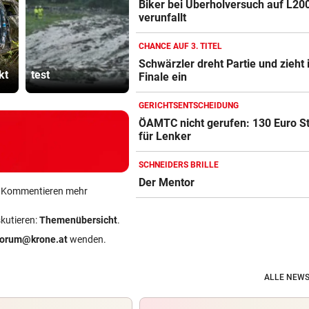
Biker bei Überholversuch auf L20
verunfallt
Ruck-
Schwärzler dreht
Nachfolgeri
CHANCE AUF 3. TITEL
h
Partie und zieht
war halt ei
Schwärzler dreht Partie und zieht 
kt
test
ins Finale ein
Herrenrund
Finale ein
GERICHTSENTSCHEIDUNG
ÖAMTC nicht gerufen: 130 Euro S
für Lenker
SCHNEIDERS BRILLE
Der Mentor
ein Kommentieren mehr
skutieren:
Themenübersicht
.
forum@krone.at
wenden.
ALLE NEWS