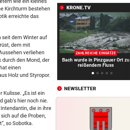
Individualität
tern wie ein kleines
KRONE.TV
he Kirchturm bestehen
KIND UND PARTNER TOT
vor 2
ptik erreichte das
Traktor-Unglück: Mutter (36
meldet sich zu Wort
 seit dem Winter auf
LÄNDLE-KICKER SIEGEN
vor 2
rüst, dem mit
3:1 nach 0:1! Altach dreht De
s Aussehen verliehen
gegen WSG Tirol
ZAHLREICHE EINSÄTZE
ck durch den Mond, der
Bach wurde in Pinzgauer Ort zu
reißendem Fluss
hat einen
BEI WOLFURTTROPHY
vor 
Lokalmatadorin und Tirol-
us Holz und Styropor.
Youngster mit Sensation
NEWSLETTER
 Kulisse. „Es ist ein
POLIZEI SUCHT ZEUGEN
vor 
 gab‘s hier noch nie.
Integrationsbüro antisemiti
beschmiert
ntendantin, die in ihre
sich auf die Proben,
PERSONALMANGEL
vor 
“, so Sobotka.
Vorarlbergs Polizei braucht j