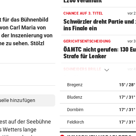
L200 verunfallt
CHANCE AUF 3. TITEL
vor 
 für das Bühnenbild
Schwärzler dreht Partie und 
 von Carl Maria von
ins Finale ein
n der Inszenierung von
GERICHTSENTSCHEIDUNG
vor 
e zu sehen. Stölzl
ÖAMTC nicht gerufen: 130 Eu
Strafe für Lenker
SCHNEIDERS BRILLE
vor 
Der Mentor
Bregenz
15° / 28°
AUFSTEIGER IM FOKUS
vor 
Bludenz
17° / 31°
Austria Lustenau jagt gegen
uelle hinzufügen
Bundesliga-Rekord
Dornbirn
17° / 31°
FAHNDUNGSERFOLG
vor 
fest auf der Seebühne
Feldkirch
17° / 31°
Aufrechter Haftbefehl: Unga
s Wetters lange
Grenze gefasst