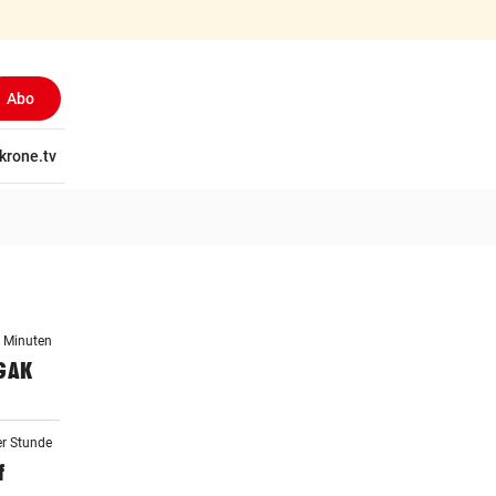
Abo
tschaft
krone.tv
Wissen
Gericht
Kolumnen
Freizeit
Reise
Ti
2 Minuten
 GAK
er Stunde
f