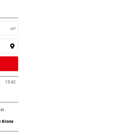
7 Stunden
m²
8 Stunden
n
9 Stunden
15:42
neuem Tab öffnen
0 Stunden
Tab öffnen
n
 in
e Krone
2 Stunden
t der