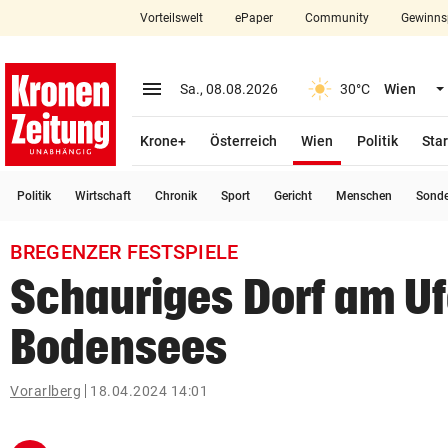
Vorteilswelt
ePaper
Community
Gewinns
close
Schließen
menu
Menü aufklappen
Sa., 08.08.2026
30°C
Wien
Abonnieren
(ausgewählt)
Krone+
Österreich
Wien
Politik
Star
account_circle
arrow_right
Anmelden
Politik
Wirtschaft
Chronik
Sport
Gericht
Menschen
Sond
pin_drop
arrow_right
Bundesland auswäh
Wien
BREGENZER FESTSPIELE
bookmark
Merkliste
Schauriges Dorf am Uf
Bodensees
Suchbegriff
search
eingeben
Vorarlberg
18.04.2024 14:01