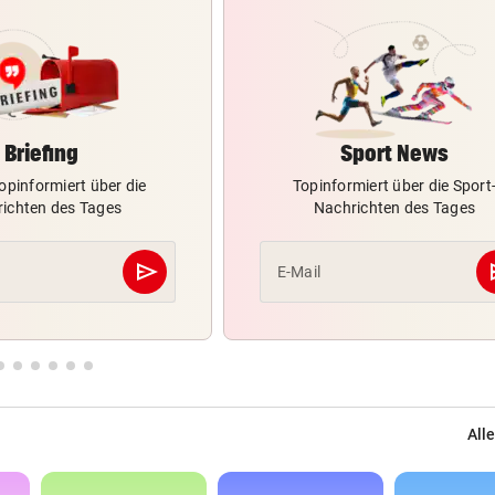
Briefing
Sport News
opinformiert über die
Topinformiert über die Sport
ichten des Tages
Nachrichten des Tages
send
s
E-Mail
Abschicken
Alle