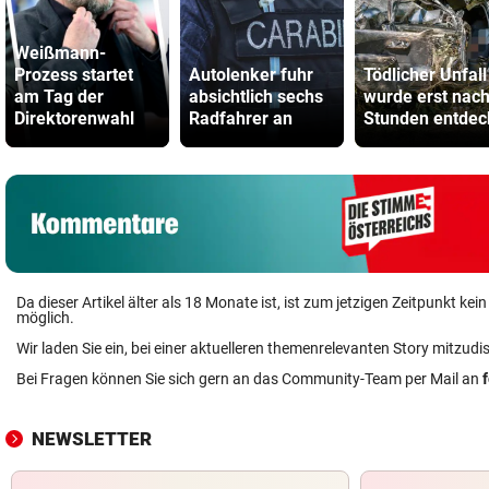
Weißmann-
Prozess startet
Autolenker fuhr
Tödlicher Unfall
am Tag der
absichtlich sechs
wurde erst nac
Direktorenwahl
Radfahrer an
Stunden entdec
Da dieser Artikel älter als 18 Monate ist, ist zum jetzigen Zeitpunkt k
möglich.
Wir laden Sie ein, bei einer aktuelleren themenrelevanten Story mitzudi
Bei Fragen können Sie sich gern an das Community-Team per Mail an
NEWSLETTER