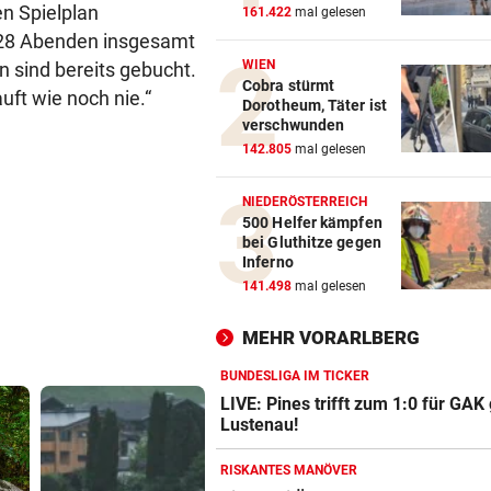
en Spielplan
161.422
mal gelesen
 28 Abenden insgesamt
WIEN
n sind bereits gebucht.
Cobra stürmt
uft wie noch nie.“
Dorotheum, Täter ist
verschwunden
142.805
mal gelesen
NIEDERÖSTERREICH
500 Helfer kämpfen
bei Gluthitze gegen
Inferno
141.498
mal gelesen
MEHR VORARLBERG
BUNDESLIGA IM TICKER
LIVE: Pines trifft zum 1:0 für GAK
Lustenau!
RISKANTES MANÖVER