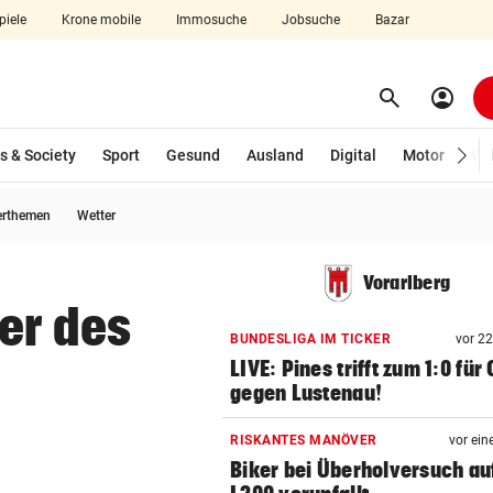
piele
Krone mobile
Immosuche
Jobsuche
Bazar
search
account_circle
Menü aufklappen
Suchen
s & Society
Sport
Gesund
Ausland
Digital
Motor
Wir
erthemen
Wetter
len
Vorarlberg
er des
BUNDESLIGA IM TICKER
vor 2
LIVE: Pines trifft zum 1:0 für
gegen Lustenau!
RISKANTES MANÖVER
vor ein
Biker bei Überholversuch au