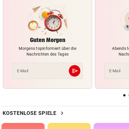
Guten Morgen
Morgens topinformiert über die
Abends t
Nachrichten des Tages
Nachr
send
E-Mail
E-Mail
Abschicken
chevron_right
KOSTENLOSE SPIELE