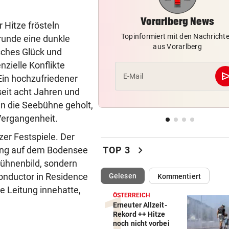
Hilfe von außen
Vorarlberg News
 Hitze frösteln
BEI POLEN-CHALLENGER
vor 
Topinformiert mit den Nachricht
Grunde eine dunkle
Nervenstarker Schwärzler zi
aus Vorarlberg
isches Glück und
ins Halbfinale ein
nzielle Konflikte
se
E-Mail
Ein hochzufriedener
ZERÜTTETE FAMILIE
vor 
Stiefvater wegen Gewalt an
seit acht Jahren und
Ziehtochter vor Gericht
in die Seebühne geholt,
 Vergangenheit.
BREGENZER FESTSPIELE
vor 
zer Festspiele. Der
Eine wunderbare Reise mit 
Sofie von Otter
chevron_right
rung auf dem Bodensee
TOP 3
Bühnenbild, sondern
Conductor in Residence
(ausgewählt)
Gelesen
Kommentiert
e Leitung innehatte,
ÖSTERREICH
Erneuter Allzeit-
Rekord ++ Hitze
noch nicht vorbei