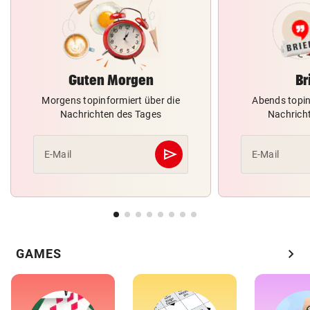
Guten Morgen
Br
Morgens topinformiert über die
Abends topin
Nachrichten des Tages
Nachrich
send
E-Mail
E-Mail
Abschicken
chevron_right
GAMES