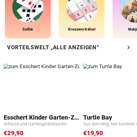
Solitär
Kreuzworträtsel
Mahj
chevron_right
VORTEILSWELT „ALLE ANZEIGEN“
Esschert Kinder Garten-Zubehör
Turtle Bay
Schürze und Gartengerätetasche
Aus dem Weg, hier kommen w
€29,90
€19,90