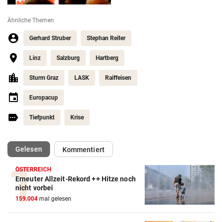
Ähnliche Themen
Gerhard Struber
Stephan Reiter
Linz
Salzburg
Hartberg
Sturm Graz
LASK
Raiffeisen
Europacup
Tiefpunkt
Krise
(ausgewählt)
Gelesen
Kommentiert
ÖSTERREICH
Erneuter Allzeit-Rekord ++ Hitze noch
nicht vorbei
159.004
mal gelesen