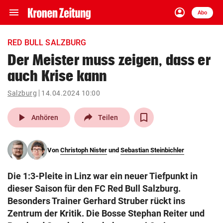
menu
account_circle
Navigation
Anmelden
Abo
close
Schließen
ein-/ausklappen
RED BULL SALZBURG
Abonnieren
Der Meister muss zeigen, dass er
auch Krise kann
account_circle
arrow_right
Anmelden
Salzburg
14.04.2024 10:00
pin_drop
arrow_right
Bundesland auswäh
Wien
play_arrow
Anhören
Teilen
bookmark
Merkliste
Von
Christoph Nister
und
Sebastian Steinbichler
Suchbegriff
search
Die 1:3-Pleite in Linz war ein neuer Tiefpunkt in
eingeben
dieser Saison für den FC Red Bull Salzburg.
Besonders Trainer Gerhard Struber rückt ins
Zentrum der Kritik. Die Bosse Stephan Reiter und