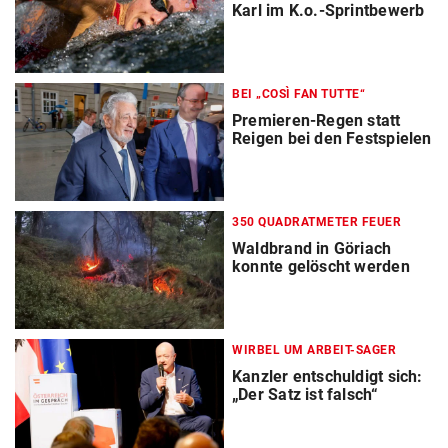
Karl im K.o.-Sprintbewerb
BEI „COSÌ FAN TUTTE“
Premieren-Regen statt
Reigen bei den Festspielen
350 QUADRATMETER FEUER
Waldbrand in Göriach
konnte gelöscht werden
WIRBEL UM ARBEIT-SAGER
Kanzler entschuldigt sich:
„Der Satz ist falsch“