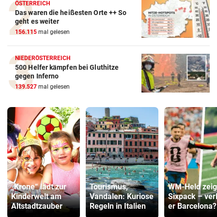
ÖSTERREICH
Das waren die heißesten Orte ++ So
geht es weiter
156.115
mal gelesen
NIEDERÖSTERREICH
500 Helfer kämpfen bei Gluthitze
gegen Inferno
139.527
mal gelesen
„Krone“ lädt zur
Tourismus,
WM-Held zeig
Kinderwelt am
Vandalen: Kuriose
Sixpack – ver
Altstadtzauber
Regeln in Italien
er Barcelona?