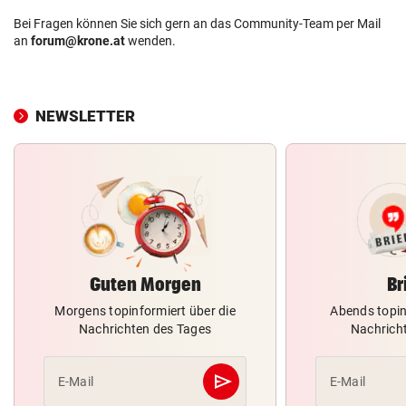
Bei Fragen können Sie sich gern an das Community-Team per Mail
an
forum@krone.at
wenden.
NEWSLETTER
Guten Morgen
Br
Morgens topinformiert über die
Abends topin
Nachrichten des Tages
Nachrich
send
E-Mail
E-Mail
Abschicken