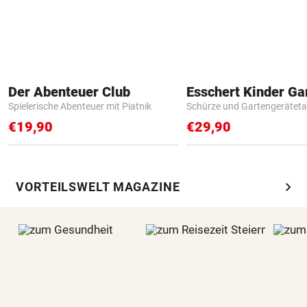
Der Abenteuer Club
Spielerische Abenteuer mit Piatnik
Schürze und Gartengerätet
€19,90
€29,90
chevron_right
VORTEILSWELT MAGAZINE