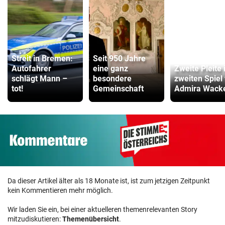
Streit in Bremen:
Seit 950 Jahre
Autofahrer
eine ganz
Zweite Pleite
schlägt Mann –
besondere
zweiten Spiel 
tot!
Gemeinschaft
Admira Wack
Da dieser Artikel älter als 18 Monate ist, ist zum jetzigen Zeitpunkt
kein Kommentieren mehr möglich.
Wir laden Sie ein, bei einer aktuelleren themenrelevanten Story
mitzudiskutieren:
Themenübersicht
.