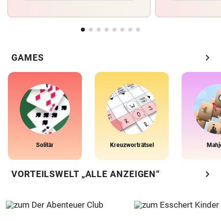
chevron_right
GAMES
Solitär
Kreuzworträtsel
Mahj
chevron_right
VORTEILSWELT „ALLE ANZEIGEN“