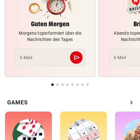
Guten Morgen
Br
Morgens topinformiert über die
Abends topin
Nachrichten des Tages
Nachrich
send
E-Mail
E-Mail
Abschicken
chevron_right
GAMES