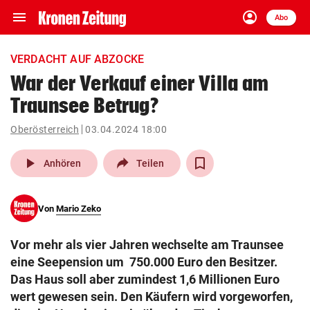
menu
account_circle
Navigation
Anmelden
Abo
close
Schließen
ein-/ausklappen
VERDACHT AUF ABZOCKE
Abonnieren
War der Verkauf einer Villa am
Traunsee Betrug?
account_circle
arrow_right
Anmelden
Oberösterreich
03.04.2024 18:00
pin_drop
arrow_right
Bundesland auswäh
Wien
play_arrow
Anhören
Teilen
bookmark
Merkliste
Von
Mario Zeko
Suchbegriff
search
Vor mehr als vier Jahren wechselte am Traunsee
eingeben
eine Seepension um 750.000 Euro den Besitzer.
Das Haus soll aber zumindest 1,6 Millionen Euro
wert gewesen sein. Den Käufern wird vorgeworfen,