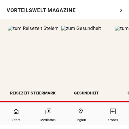
chevron_right
VORTEILSWELT MAGAZINE
REISEZEIT STEIERMARK
GESUNDHEIT
NaN%
home
pin_drop
Start
Mediathek
Region
Krone+
north
Zurück nach oben