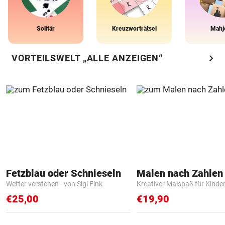
Solitär
Kreuzworträtsel
Mahj
chevron_right
VORTEILSWELT „ALLE ANZEIGEN“
Fetzblau oder Schnieseln
Wetter verstehen - von Sigi Fink
Kreativer Malspaß für Kinde
€25,00
€19,90