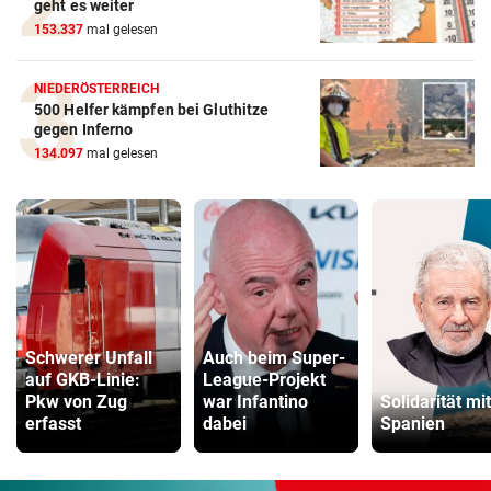
geht es weiter
153.337
mal gelesen
NIEDERÖSTERREICH
500 Helfer kämpfen bei Gluthitze
gegen Inferno
134.097
mal gelesen
Schwerer Unfall
Auch beim Super-
auf GKB-Linie:
League-Projekt
Pkw von Zug
war Infantino
Solidarität mit
erfasst
dabei
Spanien