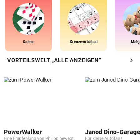
Solitär
Kreuzworträtsel
Mahj
chevron_right
VORTEILSWELT „ALLE ANZEIGEN“
PowerWalker
Janod Dino-Garag
Eine Empfehlung von Philipp bewegt
Für kleine Autofans