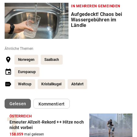
IN MEHREREN GEMEINDEN
Aufgedeckt! Chaos bei
Wassergebühren im
Ländle
Ähnliche Themen
Norwegen
Saalbach
Europacup
Weltcup
Kristallkugel
Abfahrt
(ausgewählt)
Gelesen
Kommentiert
ÖSTERREICH
Erneuter Allzeit-Rekord ++ Hitze noch
nicht vorbei
158.059
mal gelesen