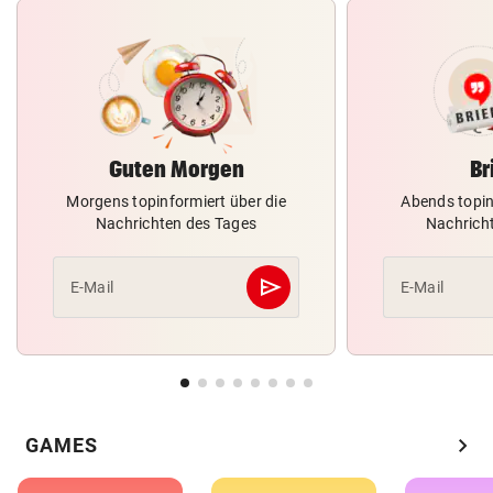
Guten Morgen
Br
Morgens topinformiert über die
Abends topin
Nachrichten des Tages
Nachrich
send
E-Mail
E-Mail
Abschicken
chevron_right
GAMES