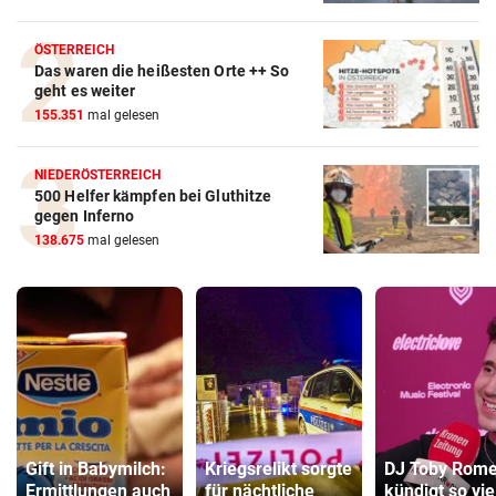
ÖSTERREICH
Das waren die heißesten Orte ++ So
geht es weiter
155.351
mal gelesen
NIEDERÖSTERREICH
500 Helfer kämpfen bei Gluthitze
gegen Inferno
138.675
mal gelesen
Gift in Babymilch:
Kriegsrelikt sorgte
DJ Toby Rom
Ermittlungen auch
für nächtliche
kündigt so vie