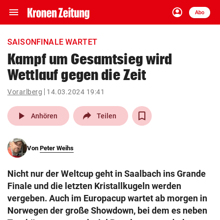
menu
account_circle
Navigation
Anmelden
Abo
close
Schließen
ein-/ausklappen
SAISONFINALE WARTET
Abonnieren
Kampf um Gesamtsieg wird
Wettlauf gegen die Zeit
account_circle
arrow_right
Anmelden
Vorarlberg
14.03.2024 19:41
pin_drop
arrow_right
Bundesland auswäh
Wien
play_arrow
Anhören
Teilen
bookmark
Merkliste
Von
Peter Weihs
Suchbegriff
search
Nicht nur der Weltcup geht in Saalbach ins Grande
eingeben
Finale und die letzten Kristallkugeln werden
vergeben. Auch im Europacup wartet ab morgen in
Norwegen der große Showdown, bei dem es neben