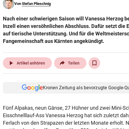
Von
Stefan Plieschnig
© Krone Multimedia GmbH & Co KG 2026
Muthgasse 2, 1190 Wien
Nach einer schwierigen Saison will Vanessa Herzog be
Inzell einen versöhnlichen Abschluss. Dafür setzt die 
auf tierische Unterstützung. Und für die Weltmeistersc
Fangemeinschaft aus Kärnten angekündigt.
play_arrow
Artikel anhören
Teilen
Kronen Zeitung als bevorzugte Google-Q
Fünf Alpakas, neun Gänse, 27 Hühner und zwei Mini-S
Eisschnelllauf-Ass Vanessa Herzog hat sich zuletzt da
Ferlach von den Strapazen der letzten Monate erholt.