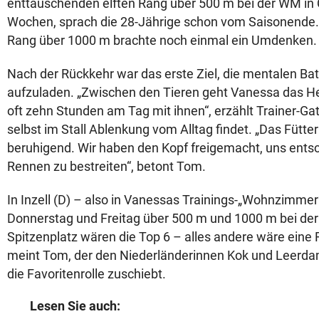
enttäuschenden elften Rang über 500 m bei der WM in C
Wochen, sprach die 28-Jährige schon vom Saisonende. 
Rang über 1000 m brachte noch einmal ein Umdenken.
Nach der Rückkehr war das erste Ziel, die mentalen Bat
aufzuladen. „Zwischen den Tieren geht Vanessa das Her
oft zehn Stunden am Tag mit ihnen“, erzählt Trainer-Ga
selbst im Stall Ablenkung vom Alltag findet. „Das Fütte
beruhigend. Wir haben den Kopf freigemacht, uns entsc
Rennen zu bestreiten“, betont Tom.
In Inzell (D) – also in Vanessas Trainings-„Wohnzimmer“
Donnerstag und Freitag über 500 m und 1000 m bei der
Spitzenplatz wären die Top 6 – alles andere wäre eine
meint Tom, der den Niederländerinnen Kok und Leerda
die Favoritenrolle zuschiebt.
Lesen Sie auch: