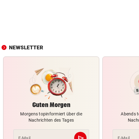
NEWSLETTER
Guten Morgen
Morgens topinformiert über die
Abends t
Nachrichten des Tages
Nachr
send
E-Mail
E-Mail