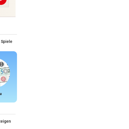
Abschicken
 Spiele
u
Snake
zeigen