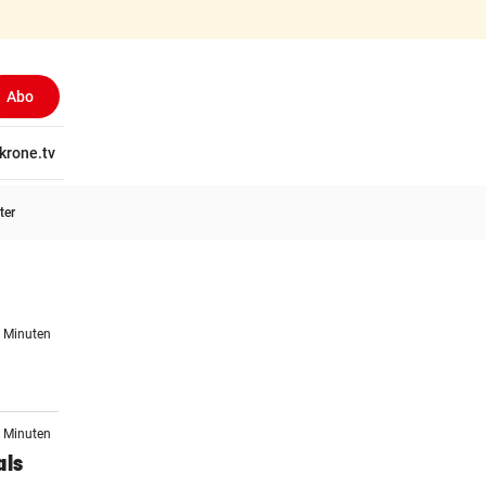
Abo
tschaft
krone.tv
Wissen
Gericht
Kolumnen
Freizeit
Reise
Ti
ter
3 Minuten
1 Minuten
als