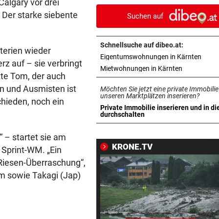
algary vor drei
echten Besen
Der starke siebente
Suchen auf
LIZENZEN FEHLEN
vor ein
Zwei Bullen-Talente sind noc
Schnellsuche auf dibeo.at:
terien wieder
der Warteschleife
in ne
Eigentumswohnungen in Kärnten
z auf – sie verbringt
in neuem Ta
Mietwohnungen in Kärnten
VERANSTALTER GESCHOCKT
vor ein
tte Tom, der auch
Festival musste nach einer
rn und Ausmisten ist
Möchten Sie jetzt eine private Immobilie
Drohung geräumt werden
unseren Marktplätzen inserieren?
hieden, noch ein
Private Immobilie inserieren und in di
in neuem Tab öffnen
durchschalten
WUSSTEN SIE DAS?
vor ein
Schräge Mitführpflicht auch 
 – startet sie am
einem Nachbarland!
KRONE.TV
 Sprint-WM. „Ein
 Riesen-Überraschung“,
FATALE GLUTHITZE
vor ein
m sowie Takagi (Jap)
Wenn Bauarbeiter auf dem 
zusammenbrechen
BABYGLÜCK MIT TOM BECK
vor ein