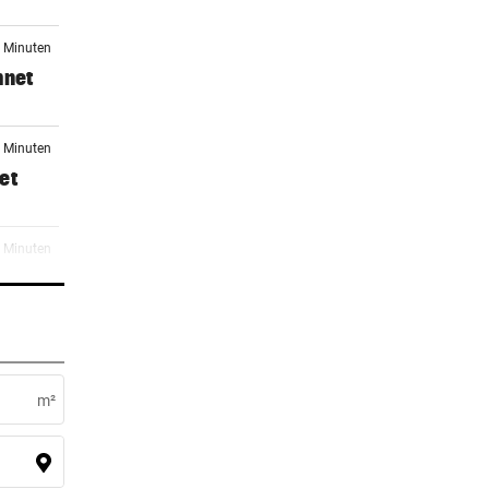
2 Minuten
hnet
3 Minuten
et
5 Minuten
8 Minuten
m²
er Stunde
einen