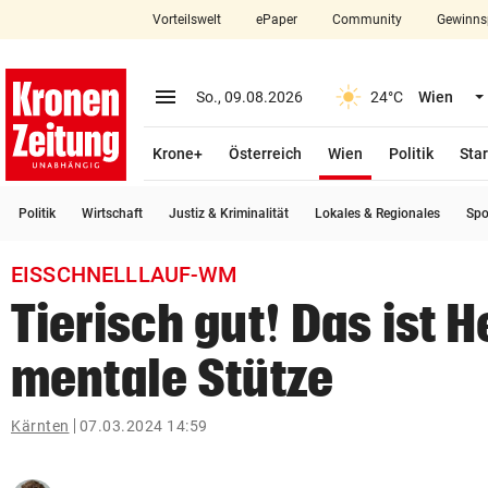
Vorteilswelt
ePaper
Community
Gewinns
close
Schließen
menu
Menü aufklappen
So., 09.08.2026
24°C
Wien
Abonnieren
(ausgewählt)
Krone+
Österreich
Wien
Politik
Star
account_circle
arrow_right
Anmelden
Politik
Wirtschaft
Justiz & Kriminalität
Lokales & Regionales
Spo
pin_drop
arrow_right
Bundesland auswäh
Wien
EISSCHNELLLAUF-WM
bookmark
Merkliste
Tierisch gut! Das ist 
mentale Stütze
Suchbegriff
search
eingeben
Kärnten
07.03.2024 14:59