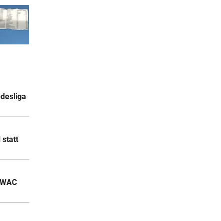
ndesliga
 statt
n WAC