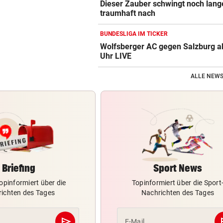
Dieser Zauber schwingt noch lang
traumhaft nach
BUNDESLIGA IM TICKER
Wolfsberger AC gegen Salzburg a
Uhr LIVE
ALLE NEWS
Briefing
Sport News
opinformiert über die
Topinformiert über die Sport
ichten des Tages
Nachrichten des Tages
send
s
E-Mail