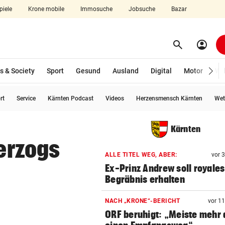
piele
Krone mobile
Immosuche
Jobsuche
Bazar
search
account_circle
Menü aufklappen
Suchen
s & Society
Sport
Gesund
Ausland
Digital
Motor
Wir
rt
Service
Kärnten Podcast
Videos
Herzensmensch Kärnten
Wet
len
Kärnten
Herzogs
ALLE TITEL WEG, ABER:
vor 
Ex-Prinz Andrew soll royales
Begräbnis erhalten
NACH „KRONE“-BERICHT
vor 1
ORF beruhigt: „Meiste mehr 