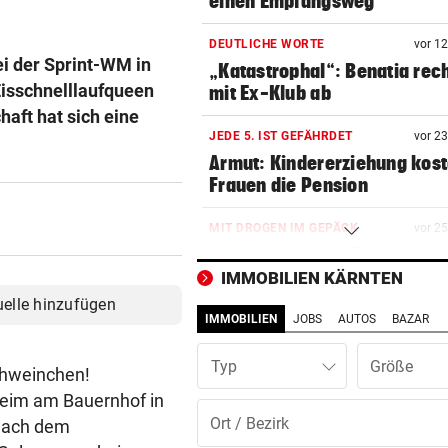
einen Empfangsweg“
DEUTLICHE WORTE
vor 1
i der Sprint-WM in
„Katastrophal“: Benatia rec
Eisschnelllaufqueen
mit Ex-Klub ab
haft hat sich eine
JEDE 5. IST GEFÄHRDET
vor 2
Armut: Kindererziehung kost
Frauen die Pension
MIT DROGEN IM GEPÄCK
vor 2
Mädchen (8) von E-Scooter-
Fahrer niedergerast
IMMOBILIEN KÄRNTEN
uelle hinzufügen
IMMOBILIEN
JOBS
AUTOS
BAZAR
EINSATZ IN WOLFURT
vor 3
Traktor während der Fahrt in
Typ
Flammen aufgegangen
chweinchen!
heim am Bauernhof in
NIMMT SPRICHWORT ERNST
vor ein
 Nach dem
Schweizer Influencer frisst 