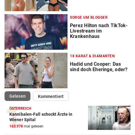
SORGE UM BLOGGER
Perez Hilton nach TikTok-
Livestream im
Krankenhaus
18 KARAT & DIAMANTEN
Hadid und Cooper: Das
sind doch Eheringe, oder?
(ausgewählt)
Gelesen
Kommentiert
ÖSTERREICH
Kannibalen-Fall schockt Ärzte in
Wiener Spital
163.978
mal gelesen