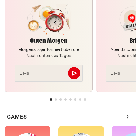
Guten Morgen
Br
Morgens topinformiert über die
Abends topin
Nachrichten des Tages
Nachrich
send
E-Mail
E-Mail
Abschicken
chevron_right
GAMES