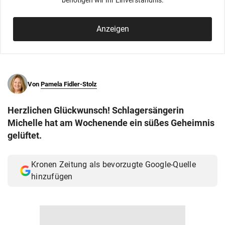
benötigen wir Ihr Einverständnis.
© Krone Multimedia GmbH & Co KG 2026
Muthgasse 2, 1190 Wien
Anzeigen
Von
Pamela Fidler-Stolz
Herzlichen Glückwunsch! Schlagersängerin
Michelle hat am Wochenende ein süßes Geheimnis
gelüftet.
Kronen Zeitung als bevorzugte Google-Quelle
hinzufügen