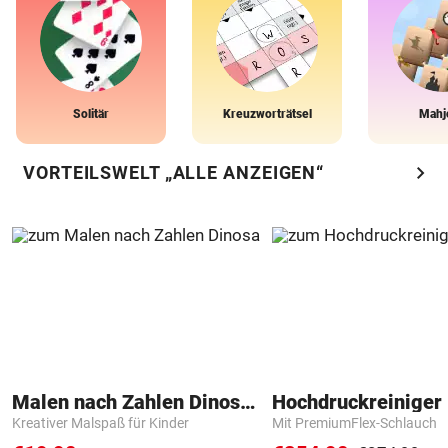
Solitär
Kreuzworträtsel
Mahj
chevron_right
VORTEILSWELT „ALLE ANZEIGEN“
Malen nach Zahlen Dinosaurier
Hochdruckreiniger 
Kreativer Malspaß für Kinder
Mit PremiumFlex-Schlauch