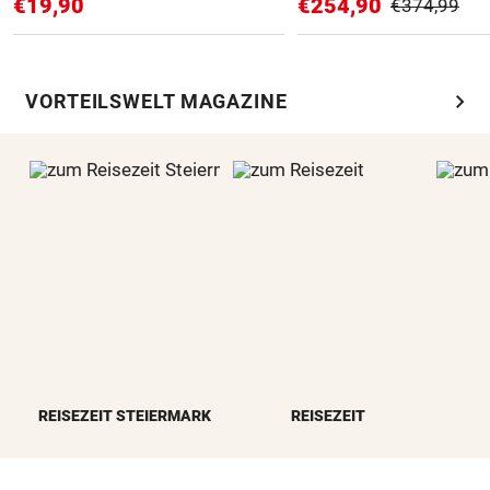
€19,90
€254,90
€374,99
chevron_right
VORTEILSWELT MAGAZINE
REISEZEIT STEIERMARK
REISEZEIT