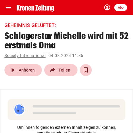
menu
account_circle
Navigation
Anmelden
Abo
close
Schließen
ein-/ausklappen
GEHEIMNIS GELÜFTET:
Abonnieren
Schlagerstar Michelle wird mit 52
erstmals Oma
account_circle
arrow_right
Anmelden
Society International
04.03.2024 11:36
pin_drop
arrow_right
Bundesland auswäh
Wien
play_arrow
Anhören
Teilen
bookmark
Merkliste
Suchbegriff
search
eingeben
Um Ihnen folgenden externen Inhalt zeigen zu können,