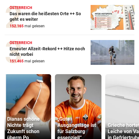
ÖSTERREICH
Das waren die heißesten Orte ++ So
geht es weiter
152.165
mal gelesen
ÖSTERREICH
Erneuter Allzeit-Rekord ++ Hitze noch
nicht vorbei
151.465
mal gelesen
Dianas schöne
„Gute
Nichte trägt
Ausgangslage ist
Grieche horte
Zukunft schon
für Salzburg
Leiche von Va
überm Po
essenziell“
in Gefriertruh