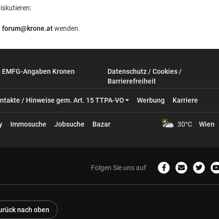
iskutieren:
n
forum@krone.at
wenden.
& EMFG-Angaben Kronen
Datenschutz / Cookies /
Barrierefreiheit
ntakte / Hinweise gem. Art. 15 TTPA-VO
Werbung
Karriere
y
Immosuche
Jobsuche
Bazar
30°C
Wien
Folgen Sie uns auf
Zum
Email
Zum
Facebook-
schreiben
Twitter
Profil
Profil
P
urück nach oben