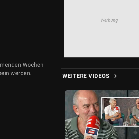
kommenden Wochen
 sein werden.
chevron_right
WEITERE VIDEOS