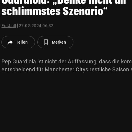
© Krone Multimedia GmbH & Co KG 2026
schlimmstes Szenario“
Muthgasse 2, 1190 Wien
Fußball
27.02.2024 06:32
Teilen
Merken
Pep Guardiola ist nicht der Auffassung, dass die 
entscheidend für Manchester Citys restliche Saison