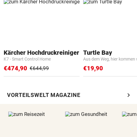
Kärcher Hochdruckreiniger
Turtle Bay
K7 - Smart Control Home
Aus dem Weg, hier kommen w
€474,90
€19,90
€644,99
chevron_right
VORTEILSWELT MAGAZINE