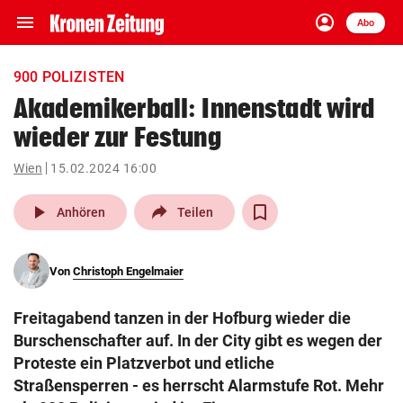
menu
account_circle
Navigation
Anmelden
Abo
close
Schließen
ein-/ausklappen
900 POLIZISTEN
Abonnieren
Akademikerball: Innenstadt wird
wieder zur Festung
account_circle
arrow_right
Anmelden
Wien
15.02.2024 16:00
pin_drop
arrow_right
Bundesland auswäh
Wien
play_arrow
Anhören
Teilen
bookmark
Merkliste
Von
Christoph Engelmaier
Suchbegriff
search
Freitagabend tanzen in der Hofburg wieder die
eingeben
Burschenschafter auf. In der City gibt es wegen der
Proteste ein Platzverbot und etliche
Straßensperren - es herrscht Alarmstufe Rot. Mehr