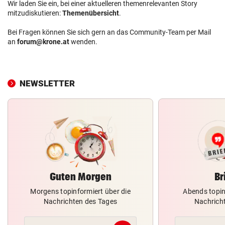
Wir laden Sie ein, bei einer aktuelleren themenrelevanten Story
mitzudiskutieren:
Themenübersicht
.
Bei Fragen können Sie sich gern an das Community-Team per Mail
an
forum@krone.at
wenden.
NEWSLETTER
Guten Morgen
Br
Morgens topinformiert über die
Abends topin
Nachrichten des Tages
Nachrich