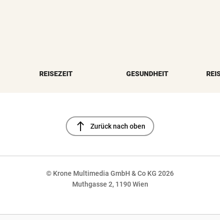
REISEZEIT
GESUNDHEIT
REI
north
Zurück nach oben
© Krone Multimedia GmbH & Co KG 2026
Muthgasse 2, 1190 Wien
NaN%