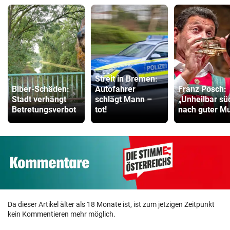
Streit in Bremen:
Biber-Schäden:
Autofahrer
Franz Posch:
Stadt verhängt
schlägt Mann –
„Unheilbar sü
Betretungsverbot
tot!
nach guter Mu
Da dieser Artikel älter als 18 Monate ist, ist zum jetzigen Zeitpunkt
kein Kommentieren mehr möglich.